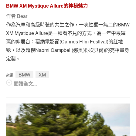
專題報導
BMW XM Mystique Allure的神秘魅力
作者
Bear
車型比拼
作為汽車和高級時裝的共生之作，一次性獨一無二的BMW
兩輪世界
XM Mystique Allure是一種看不見的方式，為一年中最璀
璨的伸展台：戛納電影節(Cannes Film Festival)的紅地
毯，以及超模Naomi Campbell(娜奧米·坎貝爾)的亮相量身
定製。
BMW
XM
來源
閱讀全文...