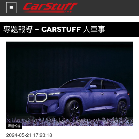
專題報導 - CARSTUFF 人車事
新車價格
車市新聞
賽車新聞
汽車改裝
輪胎特區
促銷訊息
人車軼事
試車報導
專題報導
2024-05-21 17:23:18