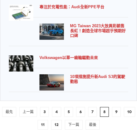
專注於充電性能：Audi全新PPE平台
MG Taiwan 2023大放異彩銷售
長虹！創造全球市場超乎預期好
口碑
Volkswagen以單一齒輪驅動未來
10項措施提升新Audi S3的駕駛
動態
最先
上一篇
3
4
5
6
7
8
9
10
11
12
下一篇
最後