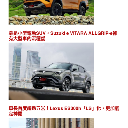
雖是小型電動SUV，Suzuki e VITARA ALLGRIP-e卻
有大型車的沉穩感
車長首度超過五米！Lexus ES300h「LS」化，更加氣
定神閒