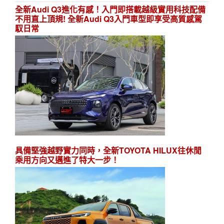
全新Audi Q3進化有感！入門即搭載越級實用科技配備
不用直上頂規! 全新Audi Q3入門車型即享受高質感駕
馭日常
具備堅強越野實力同時，全新TOYOTA HILUX往休閒
乘用方向又邁進了特大一步！