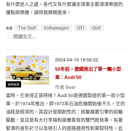
有什麼迷人之處，各代又有什麼讓全球車主都津津樂道的
優點與樂趣，請待我娓娓道來。
The Golf
Volkswagen
GTi
Golf
來源
閱讀全文...
2024-04-10 18:56:32
50年前，德國推出了第一輛小型
車：Audi 50
專題報導
作者
Bear
當時，它來得正是時候！Audi 50是德國製造的第一款小型
車，於1974年推出，即1973年石油危機開始後不久。它的
油耗是經濟的，其設計是開創性的：搭載橫置引擎的前輪
驅動，並且是有大行李箱和摺疊靠背的雙門掀背車，有著
緊湊的身形尺寸以及吸引人的道路適用性和駕馭特性。此