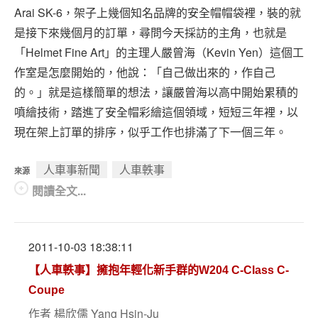
Arai SK-6，架子上幾個知名品牌的安全帽帽袋裡，裝的就
是接下來幾個月的訂單，尋問今天採訪的主角，也就是
「Helmet Fine Art」的主理人嚴曾海（Kevin Yen）這個工
作室是怎麼開始的，他說：「自己做出來的，作自己
的。」就是這樣簡單的想法，讓嚴曾海以高中開始累積的
噴繪技術，踏進了安全帽彩繪這個領域，短短三年裡，以
現在架上訂單的排序，似乎工作也排滿了下一個三年。
人車事新聞
人車軼事
來源
閱讀全文...
2011-10-03 18:38:11
【人車軼事】擁抱年輕化新手群的W204 C-Class C-
Coupe
作者
楊欣儒 Yang Hsin-Ju