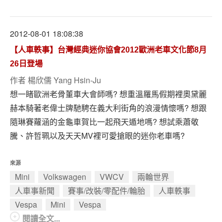
專題報導
車型比拼
2012-08-01 18:08:38
兩輪世界
【人車軼事】台灣經典迷你協會2012歐洲老車文化節8月
26日登場
作者
楊欣儒 Yang Hsin-Ju
想一睹歐洲老骨董車大會師嗎? 想重溫羅馬假期裡奧黛麗
赫本騎著老偉士牌馳騁在義大利街角的浪漫情懷嗎? 想跟
隨琳賽蘿涵的金龜車賀比一起飛天遁地嗎? 想試乘蕭敬
騰、許哲珮以及天天MV裡可愛搶眼的迷你老車嗎?
來源
Mini
Volkswagen
VWCV
兩輪世界
人車事新聞
賽事/改裝/零配件/輪胎
人車軼事
Vespa
Mini
Vespa
閱讀全文...