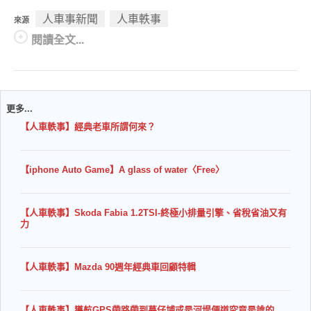
人車事新聞
人車軼事
來源
閱讀全文...
更多...
【人車軼事】經典老車所謂何來？
【iphone Auto Game】A glass of water〈Free〉
【人車軼事】Skoda Fabia 1.2TSI-終極小排量引擎、省稅省油又有
力
【人車軼事】Mazda 90週年經典車回顧特輯
【人車軼事】導航GPS帶路帶到墓仔埔或是河堤便道究竟是誰的