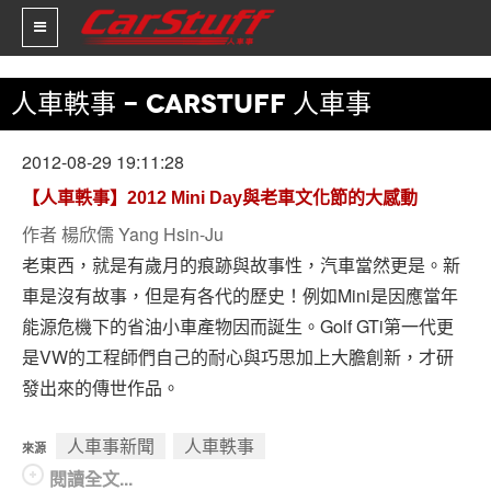
人車軼事 - CARSTUFF 人車事
新車價格
2012-08-29 19:11:28
車市新聞
【人車軼事】2012 Mini Day與老車文化節的大感動
作者
楊欣儒 Yang Hsin-Ju
賽車新聞
老東西，就是有歲月的痕跡與故事性，汽車當然更是。新
汽車改裝
車是沒有故事，但是有各代的歷史！例如Mini是因應當年
能源危機下的省油小車產物因而誕生。Golf GTi第一代更
輪胎特區
是VW的工程師們自己的耐心與巧思加上大膽創新，才研
促銷訊息
發出來的傳世作品。
人車軼事
人車事新聞
人車軼事
來源
試車報導
閱讀全文...