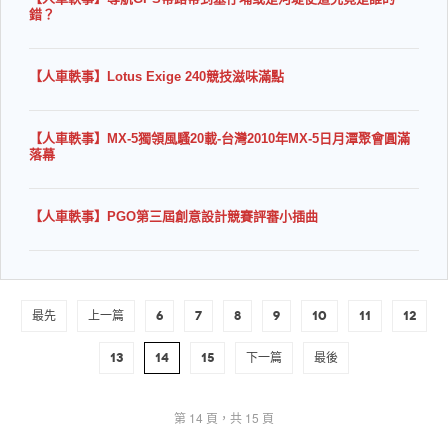
錯？
【人車軼事】Lotus Exige 240競技滋味滿點
【人車軼事】MX-5獨領風騷20載-台灣2010年MX-5日月潭聚會圓滿
落幕
【人車軼事】PGO第三屆創意設計競賽評審小插曲
最先
上一篇
6
7
8
9
10
11
12
13
14
15
下一篇
最後
第 14 頁，共 15 頁