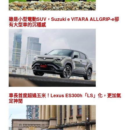
雖是小型電動SUV，Suzuki e VITARA ALLGRIP-e卻
有大型車的沉穩感
車長首度超過五米！Lexus ES300h「LS」化，更加氣
定神閒