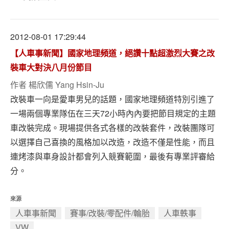
2012-08-01 17:29:44
【人車事新聞】國家地理頻道，絕讚十點超激烈大賽之改
裝車大對決八月份節目
作者
楊欣儒 Yang Hsin-Ju
改裝車一向是愛車男兒的話題，國家地理頻道特別引進了
一場兩個專業隊伍在三天72小時內內要把節目規定的主題
車改裝完成。現場提供各式各樣的改裝套件，改裝團隊可
以選擇自己喜換的風格加以改造，改造不僅是性能，而且
連烤漆與車身設計都會列入競賽範圍，最後有專業評審給
分。
來源
人車事新聞
賽事/改裝/零配件/輪胎
人車軼事
VW