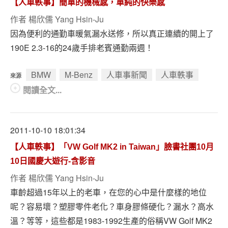
【人車軼事】簡單的機械感，單純的快樂感
作者
楊欣儒 Yang Hsin-Ju
因為便利的通勤車暖氣漏水送修，所以真正連續的開上了
190E 2.3-16的24歲手排老賓通勤兩週！
BMW
M-Benz
人車事新聞
人車軼事
來源
閱讀全文...
2011-10-10 18:01:34
【人車軼事】「VW Golf MK2 in Taiwan」臉書社團10月
10日國慶大遊行-含影音
作者
楊欣儒 Yang Hsin-Ju
車齡超過15年以上的老車，在您的心中是什麼樣的地位
呢？容易壞？塑膠零件老化？車身膠條硬化？漏水？高水
溫？等等，這些都是1983-1992生產的俗稱VW Golf MK2