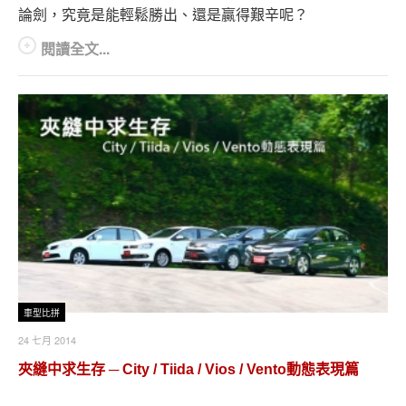
論劍，究竟是能輕鬆勝出、還是贏得艱辛呢？
閱讀全文...
車型比拼
24 七月 2014
夾縫中求生存 ─ City / Tiida / Vios / Vento動態表現篇