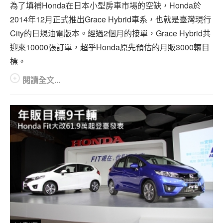
專題報導
為了填補Honda在日本小型房車市場的空缺，Honda於
2014年12月正式推出Grace Hybrid車系，也就是臺灣現行
車型比拼
City的日規油電版本。經過2個月的接單，Grace Hybrid共
迎來10000張訂單，超乎Honda原先預估的月販3000輛目
兩輪世界
標。
閱讀全文...