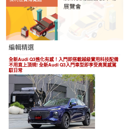
編輯精選
全新Audi Q3進化有感！入門即搭載越級實用科技配備
不用直上頂規! 全新Audi Q3入門車型即享受高質感駕
馭日常