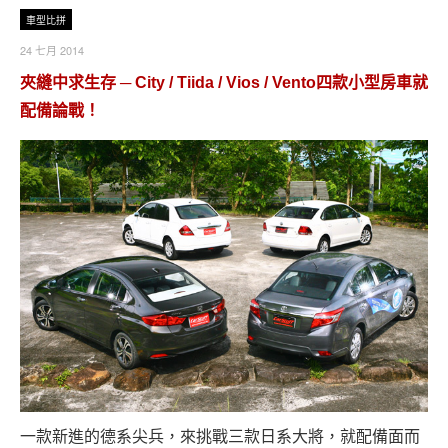
車型比拼
24 七月 2014
夾縫中求生存 ─ City / Tiida / Vios / Vento四款小型房車就
配備論戰！
一款新進的德系尖兵，來挑戰三款日系大將，就配備面而