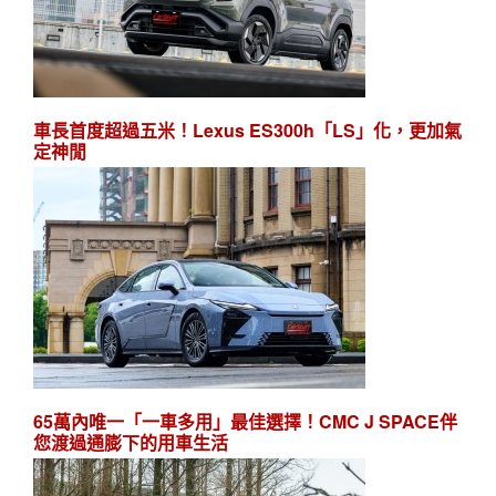
車長首度超過五米！Lexus ES300h「LS」化，更加氣
定神閒
65萬內唯一「一車多用」最佳選擇！CMC J SPACE伴
您渡過通膨下的用車生活