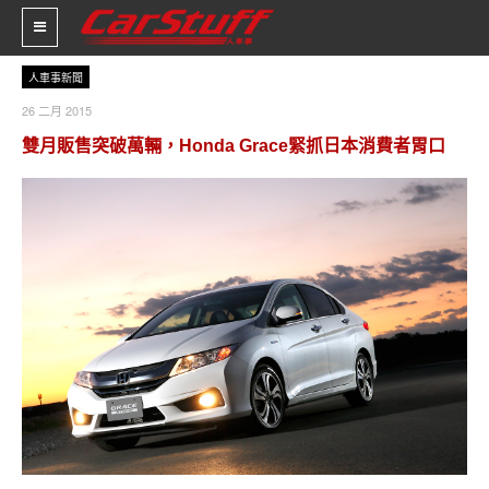
人車事新聞
26 二月 2015
新車價格
雙月販售突破萬輛，Honda Grace緊抓日本消費者胃口
車市新聞
賽車新聞
汽車改裝
輪胎特區
促銷訊息
人車軼事
試車報導