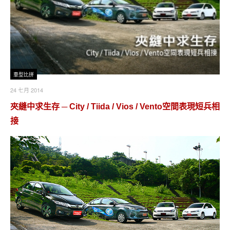
車型比拼
24 七月 2014
夾縫中求生存 ─ City / Tiida / Vios / Vento空間表現短兵相
接