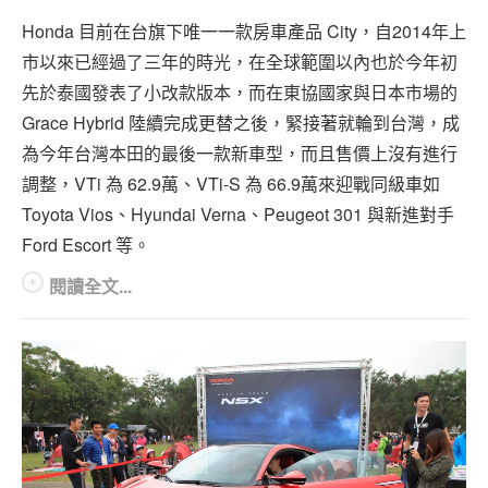
專題報導
Honda 目前在台旗下唯一一款房車產品 City，自2014年上
車型比拼
市以來已經過了三年的時光，在全球範圍以內也於今年初
先於泰國發表了小改款版本，而在東協國家與日本市場的
兩輪世界
Grace Hybrid 陸續完成更替之後，緊接著就輪到台灣，成
為今年台灣本田的最後一款新車型，而且售價上沒有進行
調整，VTi 為 62.9萬、VTi-S 為 66.9萬來迎戰同級車如
Toyota Vios、Hyundai Verna、Peugeot 301 與新進對手
Ford Escort 等。
閱讀全文...