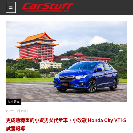
新車價格
車市新聞
賽車新聞
汽車改裝
輪胎特區
促銷訊息
試車報導
人車軼事
26 十一月 2017
更成熟穩重的小資男女代步車，小改款 Honda City VTi-S
試車報導
試駕報導