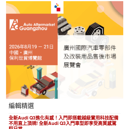
編輯精選
全新Audi Q3進化有感！入門即搭載越級實用科技配備
不用直上頂規! 全新Audi Q3入門車型即享受高質感駕
馭日常