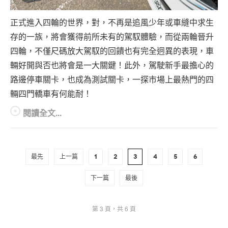
正式進入四輪的世界，對，不再是追風少年或車縫中求生
存的一族，將會獲得前所未有的駕馭體驗，而從兩輪晉升
四輪，不僅尺碼放大駕馭的回饋也有完全迥異的表現，車
輛好開與否也將會是一大關鍵！此外，駕駛新手最擔心的
路邊停車關卡，也成為測試關卡，一探市場上最熱門的四
輛四門轎車有何能耐！
閱讀全文...
最先
上一篇
1
2
3
4
5
6
下一篇
最後
第 3 頁，共 6 頁