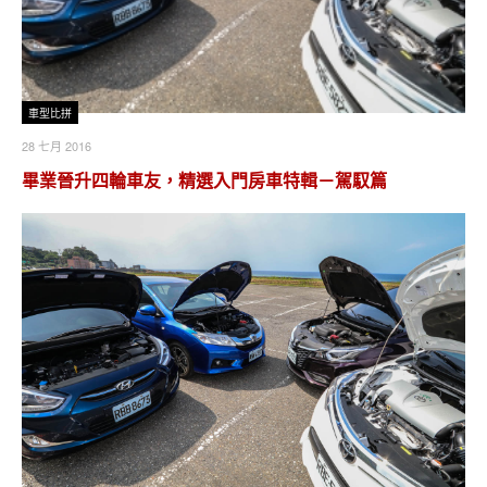
車型比拼
28 七月 2016
畢業晉升四輪車友，精選入門房車特輯－駕馭篇