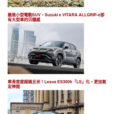
雖是小型電動SUV，Suzuki e VITARA ALLGRIP-e卻
有大型車的沉穩感
車長首度超過五米！Lexus ES300h「LS」化，更加氣
定神閒