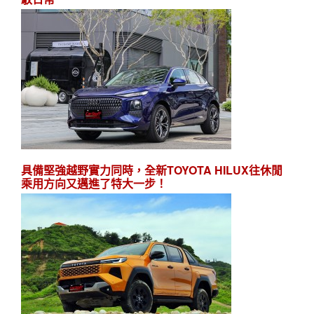
具備堅強越野實力同時，全新TOYOTA HILUX往休閒
乘用方向又邁進了特大一步！