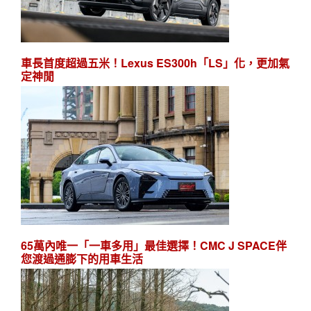
車長首度超過五米！Lexus ES300h「LS」化，更加氣
定神閒
65萬內唯一「一車多用」最佳選擇！CMC J SPACE伴
您渡過通膨下的用車生活