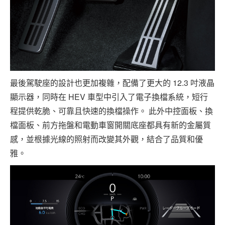
最後駕駛座的設計也更加複雜，配備了更大的 12.3 吋液晶
顯示器，同時在 HEV 車型中引入了電子換檔系統，短行
程提供乾脆、可靠且快速的換檔操作。 此外中控面板、換
檔面板、前方拖盤和電動車窗開關底座都具有新的金屬質
感，並根據光線的照射而改變其外觀，結合了品質和優
雅。