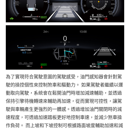
為了實現符合駕駛意圖的駕駛感受，油門感知器會針對駕
駛的操控個性來控制煞車和驅動力。 如果駕駛者繼續以運
動取向駕駛，系統會在鬆開油門時增加減速輔助，並透過
保持引擎待機轉速來輔助再加速，從而實現可控性，讓駕
駛與車輛產生更強烈的一體感。透過增加油門關閉時的減
速程度，可透過加速踏板更好地控制車速，並減少煞車操
作負荷。 而上坡和下坡控制可根據路面坡度輔助加速和減