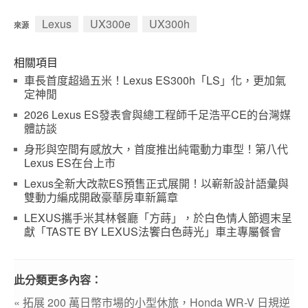
Lexus
UX300e
UX300h
來源
相關項目
車長首度超過五米！Lexus ES300h「LS」化，更加氣
定神閒
2026 Lexus ES發表會與總工程師千足浩平CE的台灣媒
體訪談
身形與空間有感放大，首度推出純電動力車型！第八代
Lexus ES在台上市
Lexus全新大改款ES預售正式展開！以嶄新設計語彙與
雙動力編成開啟豪華房車新篇章
LEXUS攜手米其林餐廳「方蒔」，於白色情人節週末呈
獻「TASTE BY LEXUS法饗白色蒔光」車主專屬餐會
此分類更多內容：
« 拓展 200 萬日幣市場的小型休旅，Honda WR-V 日規逆