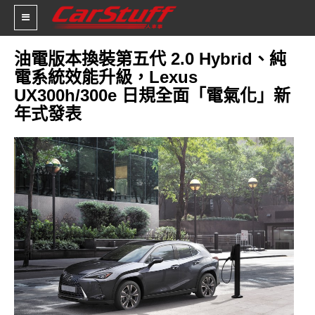
油電版本換裝第五代 2.0 Hybrid、純
電系統效能升級，Lexus
新車價格
UX300h/300e 日規全面「電氣化」新
年式發表
車市新聞
賽車新聞
汽車改裝
輪胎特區
促銷訊息
人車軼事
試車報導