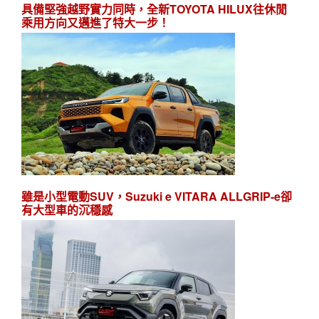
具備堅強越野實力同時，全新TOYOTA HILUX往休閒
乘用方向又邁進了特大一步！
雖是小型電動SUV，Suzuki e VITARA ALLGRIP-e卻
有大型車的沉穩感