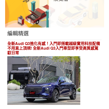
編輯精選
全新Audi Q3進化有感！入門即搭載越級實用科技配備
不用直上頂規! 全新Audi Q3入門車型即享受高質感駕
馭日常