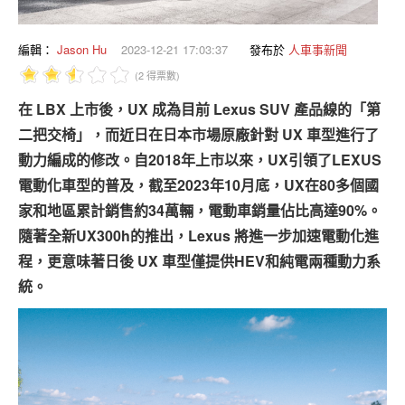
專題報導
車型比拼
編輯：
Jason Hu
2023-12-21 17:03:37
發布於
人車事新聞
(2 得票數)
兩輪世界
在 LBX 上市後，UX 成為目前 Lexus SUV 產品線的「第
二把交椅」，而近日在日本市場原廠針對 UX 車型進行了
動力編成的修改。自2018年上市以來，UX引領了LEXUS
電動化車型的普及，截至2023年10月底，UX在80多個國
家和地區累計銷售約34萬輛，電動車銷量佔比高達90%。
隨著全新UX300h的推出，Lexus 將進一步加速電動化進
程，更意味著日後 UX 車型僅提供HEV和純電兩種動力系
統。