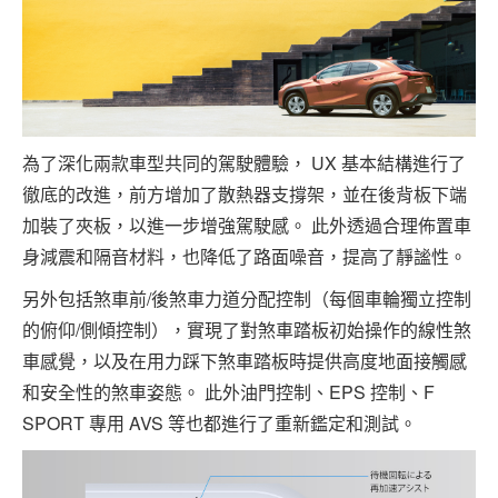
為了深化兩款車型共同的駕駛體驗， UX 基本結構進行了
徹底的改進，前方增加了散熱器支撐架，並在後背板下端
加裝了夾板，以進一步增強駕駛感。 此外透過合理佈置車
身減震和隔音材料，也降低了路面噪音，提高了靜謐性。
另外包括煞車前/後煞車力道分配控制（每個車輪獨立控制
的俯仰/側傾控制），實現了對煞車踏板初始操作的線性煞
車感覺，以及在用力踩下煞車踏板時提供高度地面接觸感
和安全性的煞車姿態。 此外油門控制、EPS 控制、F
SPORT 專用 AVS 等也都進行了重新鑑定和測試。