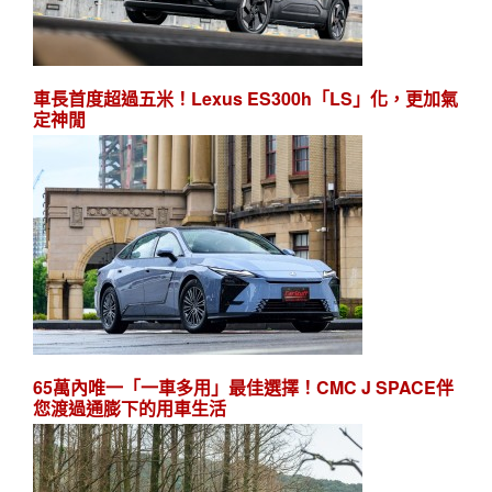
車長首度超過五米！Lexus ES300h「LS」化，更加氣
定神閒
65萬內唯一「一車多用」最佳選擇！CMC J SPACE伴
您渡過通膨下的用車生活