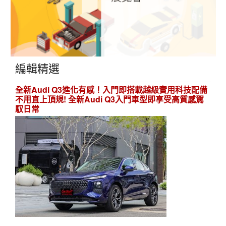
編輯精選
全新Audi Q3進化有感！入門即搭載越級實用科技配備
不用直上頂規! 全新Audi Q3入門車型即享受高質感駕
馭日常