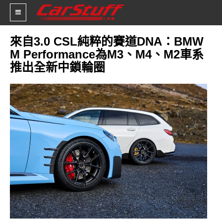
來自3.0 CSL純粹的賽道DNA：BMW
M Performance為M3、M4、M2車系
新車價格
推出全新中鎖輪圈
車市新聞
賽車新聞
汽車改裝
輪胎特區
促銷訊息
人車軼事
試車報導