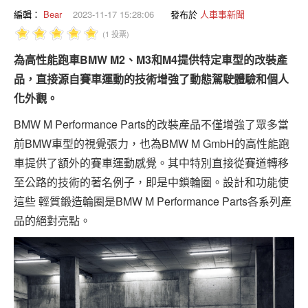
專題報導
編輯：
Bear
2023-11-17 15:28:06
發布於
人車事新聞
(1 投票)
車型比拼
為高性能跑車BMW M2、M3和M4提供特定車型的改裝產
兩輪世界
品，直接源自賽車運動的技術增強了動態駕駛體驗和個人
化外觀。
BMW M Performance Parts的改裝產品不僅增強了眾多當
前BMW車型的視覺張力，也為BMW M GmbH的高性能跑
車提供了額外的賽車運動感覺。其中特別直接從賽道轉移
至公路的技術的著名例子，即是中鎖輪圈。設計和功能使
這些 輕質鍛造輪圈是BMW M Performance Parts各系列產
品的絕對亮點。