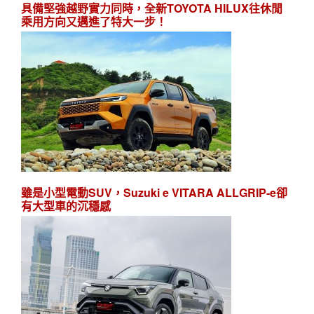
具備堅強越野實力同時，全新TOYOTA HILUX往休閒
乘用方向又邁進了特大一步！
雖是小型電動SUV，Suzuki e VITARA ALLGRIP-e卻
有大型車的沉穩感