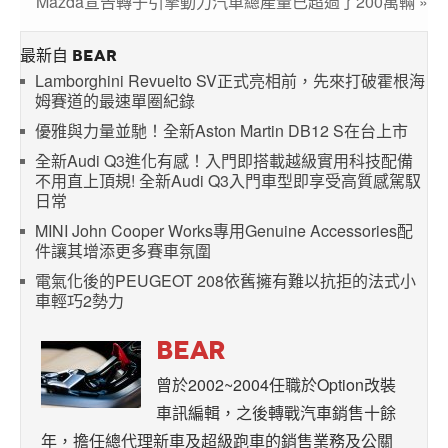
Mazda宣告轉子引擎動力汽車總產量已超過了200萬輛 »
最新自 BEAR
Lamborghini Revuelto SV正式亮相前，先來打破霍根海
姆賽道的最速單圈紀錄
優雅與力量並馳！全新Aston Martin DB12 S在台上市
全新Audi Q3進化有感！入門即搭載越級實用科技配備
不用直上頂規! 全新Audi Q3入門車型即享受高質感駕馭
日常
MINI John Cooper Works專用Genuine Accessories配
件讓其增添更多賽車氛圍
電氣化後的PEUGEOT 208依舊擁有難以抗拒的法式小
車輕巧2勢力
BEAR
曾於2002~2004任職於Option改裝
車訊編輯，之後轉戰汽車銷售十餘
年，擔任總代理新車及超級跑車的銷售業務及公關