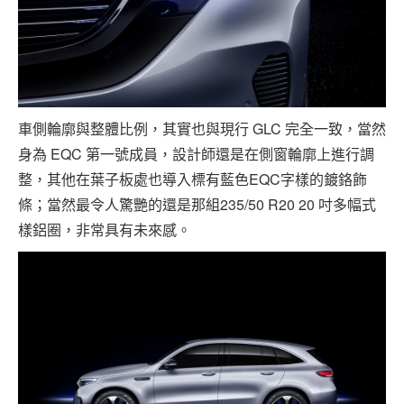
車側輪廓與整體比例，其實也與現行 GLC 完全一致，當然
身為 EQC 第一號成員，設計師還是在側窗輪廓上進行調
整，其他在葉子板處也導入標有藍色EQC字樣的鍍鉻飾
條；當然最令人驚艷的還是那組235/50 R20 20 吋多幅式
樣鋁圈，非常具有未來感。