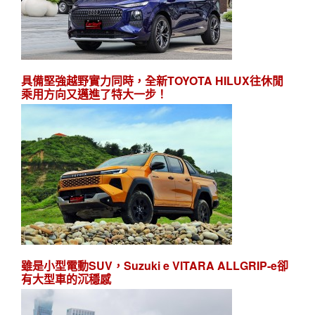
具備堅強越野實力同時，全新TOYOTA HILUX往休閒
乘用方向又邁進了特大一步！
雖是小型電動SUV，Suzuki e VITARA ALLGRIP-e卻
有大型車的沉穩感