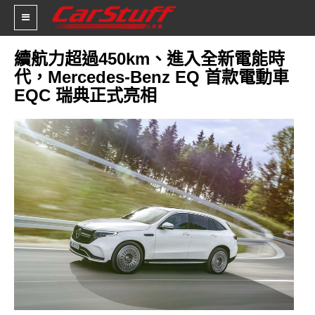
續航力超過450km、進入全新電能時
代，Mercedes-Benz EQ 首款電動車
新車價格
EQC 瑞典正式亮相
車市新聞
賽車新聞
汽車改裝
輪胎特區
促銷訊息
人車軼事
試車報導