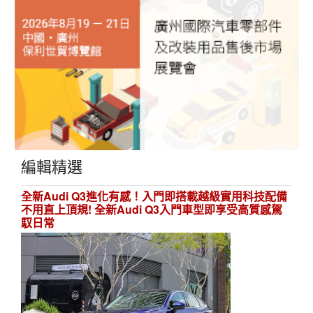
編輯精選
全新Audi Q3進化有感！入門即搭載越級實用科技配備
不用直上頂規! 全新Audi Q3入門車型即享受高質感駕
馭日常