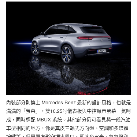
內裝部分則換上 Mercedes-Benz 最新的設計風格，也就是
滿滿的「螢幕」，雙10.25吋儀表板與中控顯示螢幕一氣呵
成，同時標配 MBUX 系統。其他部分仍可看見與一般汽油
車型相同的地方，像是真皮三輻式方向盤、空調和多媒體
按鍵等，但專屬方形空調出風口、藍紫色背光、氣氛燈和