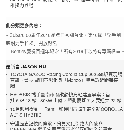
雄接力登場
此分類更多內容：
« Subaru 60周年2018品牌日秀翻台北，第10屆「堅手到
底耐力手拉松」開放報名！
Bentley慶祝百週年紀念！所有2019車款將有專屬標章 »
最新自 JASON HU
TOYOTA GAZOO Racing Corolla Cup 2025統規賽現場
直擊、會長 豐田章男化身「Morizo」與民眾近距離接
觸！
EVOASIS 攜手臺南市府啟動快充站建置專案：首
批 6 站 18 槍 180kW 上線，規劃覆蓋 7 大要道共 22 槍
10月起租得到！iRent、和運門市購千輛全新COROLLA
ALTIS HYBRID！
守護歷史記憶的傳承，肩負文化引路人的使命
DEFENDER 攜手宜蘭寒溪不老部落迎向全新篇章