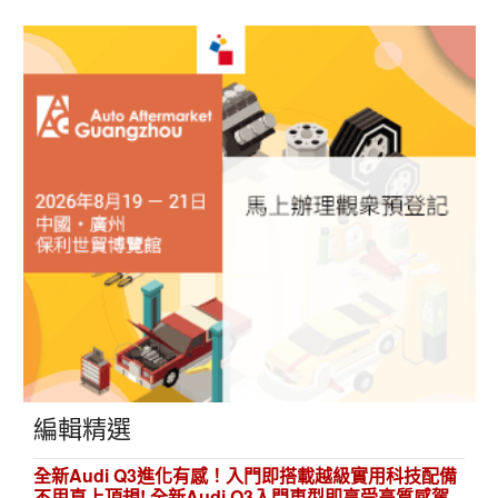
編輯精選
全新Audi Q3進化有感！入門即搭載越級實用科技配備
不用直上頂規! 全新Audi Q3入門車型即享受高質感駕