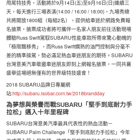
甩尾特技秀，活動將於9月14日(五)至9月16日(日)連續三
天，每天進行三場表演(14:00 / 16:00 / 18:00)，九場秀總
共將開放1800組（每組2名），提供給車迷於網路免費報
名搶票，搶票成功者將可攜伴一名家人朋友前往活動現場
體驗Russ Swift駕馭SUBARU性能車款所帶來驚心動魄的
「極限飄移秀」，而Russ Swift嫻熟的油門控制與分毫不
差的精準操駕，勢必滿足熱血車迷朋友的期待。SUBARU
台灣意美汽車敬邀車迷朋友即刻上網報名搶票，一同共襄
盛舉這場絕無僅有的世界級特技盛會！
2018 SUBARU品牌日專屬網
站:
http://subaru.isobar.com.tw/2018brandday
為夢想與榮譽而戰SUBARU「堅手到底耐力手
拉松」邁入十年里程碑
SUBARU台灣意美汽車最具代表性的熱血活動－
SUBARU Palm Challenge「堅手到底耐力手拉松」今年