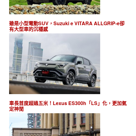
雖是小型電動SUV，Suzuki e VITARA ALLGRIP-e卻
有大型車的沉穩感
車長首度超過五米！Lexus ES300h「LS」化，更加氣
定神閒