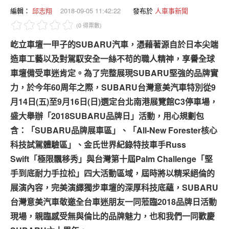
專題報導
編輯：
邱志翔
2018-09-05 11:42:22
發布於
人車事新聞
(0 得票數)
車型比拼
屹立車壇一甲子的SUBARU汽車，憑藉著源自於日本尖端
兩輪世界
造車工藝以及對駕馭安全一絲不苟的職人精神，享譽全球
車壇備受車迷肯定。為了完整展現SUBARU堅強的品牌實
力，於今年60周年之際，SUBARU台灣意美汽車特別從9
月14日(五)至9月16日(日)選定台北南港展覽館C3停車場，
盛大舉辦「2018SUBARU品牌日」活動，用心規劃包
含：「SUBARU品牌展車區」、「All-New Forester核心
科技試駕體驗區」、金氏世界紀錄特技車手Russ
Swift「極限飄移秀」與台灣第十屆Palm Challenge「堅
手到底耐力手拉松」四大活動區域，屆時將以精采絕倫的
展演內容，完美演繹獨步車壇的深厚科技底蘊，SUBARU
台灣意美汽車敬邀全台車迷朋友一同蒞臨2018品牌日活動
現場，親臨感受無與倫比的品牌魅力，也和我們一同歡慶