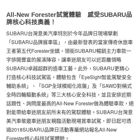
All-New Forester試駕體驗 感受SUBARU品
牌核心科技奧義！
SUBARU台灣意美汽車特別於今年品牌日現場擘劃
「SUBARU品牌展車區」，由最新發表的當家傳奇休旅車
王者第五代Forester坐鎮，領銜SUBARU暢銷主力車款一
字排開豐富的展演陣容，讓車迷朋友可以近距離領略
SUBARU卓越超群的造車工藝。此外，SUBARU更精心
打造核心科技試駕區，體驗包含「EyeSight智能駕駛安全
輔助系統」、「SGP全球模組化底盤」及「SAWD對稱式
全時四輪驅動系統」等三大核心安全科技，並且安排近期
話題性、詢問度最高的All-New Forester做為體驗車款，絕
對能帶給車迷朋友前所未有的駕馭體驗。SUBARU台灣意
美汽車敬邀車迷朋友親臨活動現場賞車試駕，即日起可透
過2018SUBARU品牌日活動專屬網站報名All-New
Forester核心科技試駕體驗。