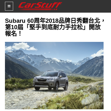
Subaru 60周年2018品牌日秀翻台北，
第10屆「堅手到底耐力手拉松」開放
新車價格
報名！
車市新聞
賽車新聞
汽車改裝
輪胎特區
促銷訊息
人車軼事
試車報導