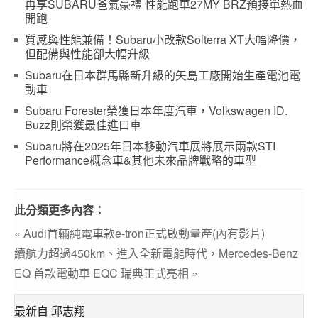
再享SUBARU爸氣豪禮 性能跑車27MY BRZ預接單熱血
開跑
質感與性能兼備！Subaru小改款Solterra XT大幅降價，
但配備與性能卻大幅升級
Subaru在日本群馬縣新升級的矢島工廠開始生產電池電
動車
Subaru Forester榮獲日本年度汽車，Volkswagen ID.
Buzz則榮獲最佳進口車
Subaru將在2025年日本移動汽車展將展示兩款STI
Performance概念車&其他未來品牌戰略的車型
此分類更多內容：
« Audi首輛純電車款e-tron正式啟動量產(內有影片)
續航力超過450km、進入全新電能時代，Mercedes-Benz
EQ 首款電動車 EQC 瑞典正式亮相 »
最新自 邱志翔