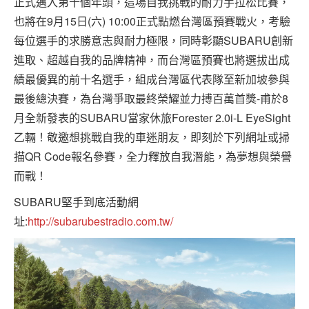
正式邁入第十個年頭，這場自我挑戰的耐力手拉松比賽，
也將在9月15日(六) 10:00正式點燃台灣區預賽戰火，考驗
每位選手的求勝意志與耐力極限，同時彰顯SUBARU創新
進取、超越自我的品牌精神，而台灣區預賽也將選拔出成
績最優異的前十名選手，組成台灣區代表隊至新加坡參與
最後總決賽，為台灣爭取最終榮耀並力搏百萬首獎-甫於8
月全新發表的SUBARU當家休旅Forester 2.0i-L EyeSight
乙輛！敬邀想挑戰自我的車迷朋友，即刻於下列網址或掃
描QR Code報名參賽，全力釋放自我潛能，為夢想與榮譽
而戰！
SUBARU堅手到底活動網
址:
http://subarubestradio.com.tw/