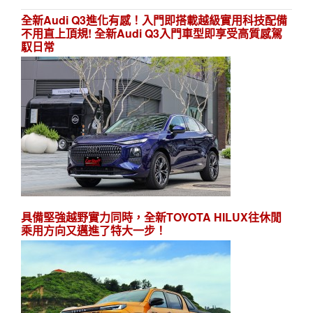
全新Audi Q3進化有感！入門即搭載越級實用科技配備
不用直上頂規! 全新Audi Q3入門車型即享受高質感駕
馭日常
具備堅強越野實力同時，全新TOYOTA HILUX往休閒
乘用方向又邁進了特大一步！