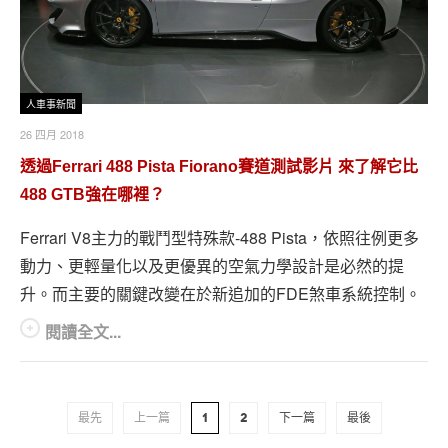
人車事新聞
26 四月 2018
透過Ferrari 488 Pista Fiorano賽道測試影片 來了解它比
488 GTB強在哪裡？
Ferrari V8主力的戰鬥型特殊款-488 Pista，依照往例更多
動力、更輕量化以及更優異的空氣力學設計是必然的提
升。而主要的關鍵改變在於新追加的FDE煞車系統控制。
閱讀全文...
最先
上一篇
1
2
下一篇
最後