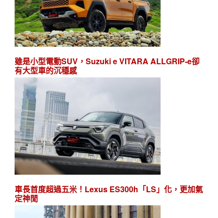
雖是小型電動SUV，Suzuki e VITARA ALLGRIP-e卻
有大型車的沉穩感
車長首度超過五米！Lexus ES300h「LS」化，更加氣
定神閒