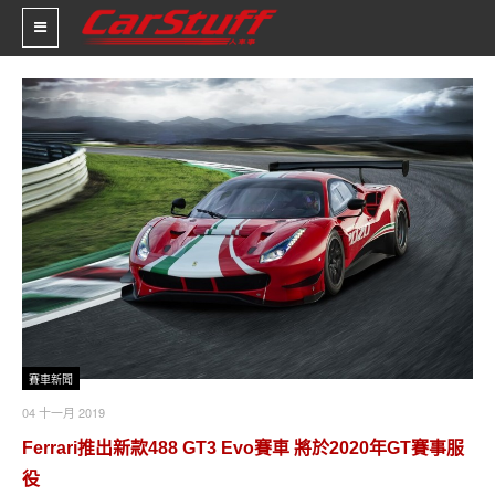
新車價格
車市新聞
賽車新聞
汽車改裝
輪胎特區
促銷訊息
賽車新聞
人車軼事
04 十一月 2019
Ferrari推出新款488 GT3 Evo賽車 將於2020年GT賽事服
試車報導
役