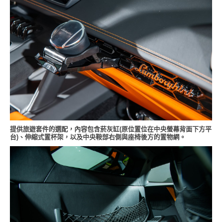
提供旅遊套件的選配，內容包含菸灰缸(原位置位在中央螢幕背面下方平
台)、伸縮式置杯架，以及中央鞍部右側與座椅後方的置物網。