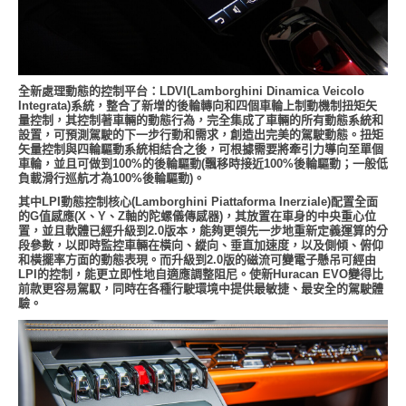
全新處理動態的控制平台：LDVI(Lamborghini Dinamica Veicolo
Integrata)系統，整合了新增的後輪轉向和四個車輪上制動機制扭矩矢
量控制，其控制著車輛的動態行為，完全集成了車輛的所有動態系統和
設置，可預測駕駛的下一步行動和需求，創造出完美的駕駛動態。扭矩
矢量控制與四輪驅動系統相結合之後，可根據需要將牽引力導向至單個
車輪，並且可做到100%的後輪驅動(飄移時接近100%後輪驅動；一般低
負載滑行巡航才為100%後輪驅動)。
其中LPI動態控制核心(Lamborghini Piattaforma Inerziale)配置全面
的G值感應(X、Y、Z軸的陀螺儀傳感器)，其放置在車身的中央重心位
置，並且軟體已經升級到2.0版本，能夠更領先一步地重新定義運算的分
段參數，以即時監控車輛在橫向、縱向、垂直加速度，以及側傾、俯仰
和橫擺率方面的動態表現。而升級到2.0版的磁流可變電子懸吊可經由
LPI的控制，能更立即性地自適應調整阻尼。使新Huracan EVO變得比
前款更容易駕馭，同時在各種行駛環境中提供最敏捷、最安全的駕駛體
驗。