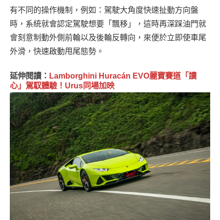
有不同的操作機制，例如：駕駛大角度快速扯動方向盤
時，系統就會認定駕駛想要「飄移」，這時再深踩油門就
會刻意制動外側前輪以及後輪反轉向，來便於立即使車尾
外滑，快速啟動甩尾態勢。
延伸閱讀：
Lamborghini Huracán EVO麗寶賽道「讀
心」駕馭體驗！Urus同場加映