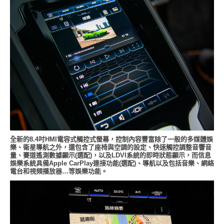
全新的8.4吋HMI電容式觸控式螢幕，控制內容豐富除了一般的多媒體娛
樂、衛星導航之外，還包含了座椅與空調的設定、快速觸控調整音響音
量、賽道遙測數據顯示(選配)，以及LDVI系統的即時狀態顯示，而信息
娛樂系統具備Apple CarPlay連接功能(選配)、導航以及包括音樂、網絡
電台和視頻播放器…等娛樂功能。