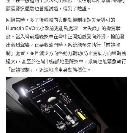
主，在一般道路上無法試出極限，但在前年所舉辦四圈的
麗寶賽道體驗也曾經試過，得到了驗證。
回憶當時，多了後輪轉向與制動機制扭矩矢量導引的
Huracán EVO比小改前更能夠處理「大失誤」的操駕狀
態。當入彎前過晚煞車在彎中正開始感受向外滑，輪胎發
出激烈聲響，正要收油門時，系統能預先執行「前饋控
制」處置，並且減少方向盤動力輔助(防止駕駛方向盤轉動
過大)，甚至於在彎中錯誤地重踩煞車，系統也能緊急執行
「反饋控制」，迅速地將車身動態穩住。