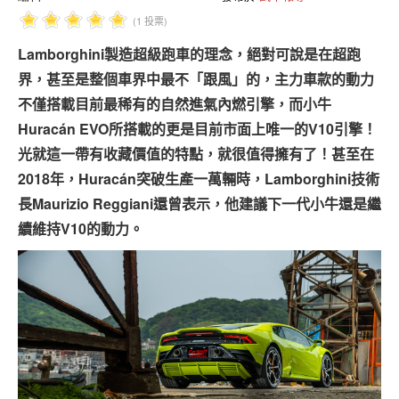
專題報導
(1 投票)
車型比拼
Lamborghini製造超級跑車的理念，絕對可說是在超跑
界，甚至是整個車界中最不「跟風」的，主力車款的動力
兩輪世界
不僅搭載目前最稀有的自然進氣內燃引擎，而小牛
Huracán EVO所搭載的更是目前市面上唯一的V10引擎！
光就這一帶有收藏價值的特點，就很值得擁有了！甚至在
2018年，Huracán突破生產一萬輛時，Lamborghini技術
長Maurizio Reggiani還曾表示，他建議下一代小牛還是繼
續維持V10的動力。