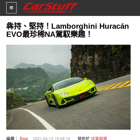
犇持、堅持！Lamborghini Huracán
EVO最珍稀NA駕馭樂趣！
新車價格
車市新聞
賽車新聞
汽車改裝
輪胎特區
促銷訊息
人車軼事
試車報導
編輯：
Bear
2021-04-13 19:08:19
發布於
試車報導