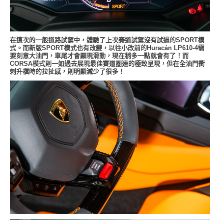
在這次的一般道路試駕中，體驗了上次賽道試駕沒有試過的SPORT模
式。而新版SPORT模式也有改變，以往小改前的Huracán LP610-4需
要刻意大油門，車尾才會顯現滑動，現在稍多一點就會有了！而
CORSA模式則一如過去展現最佳賽道圈速的極致呈現，但在全油門衝
刺升檔時的拉扯感，則明顯減少了很多！