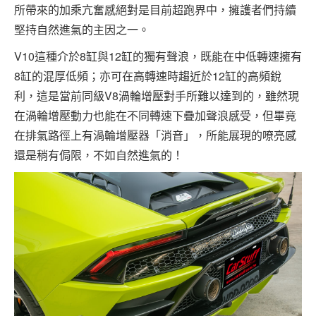
所帶來的加乘亢奮感絕對是目前超跑界中，擁護者們持續
堅持自然進氣的主因之一。
V10這種介於8缸與12缸的獨有聲浪，既能在中低轉速擁有
8缸的混厚低頻；亦可在高轉速時趨近於12缸的高頻銳
利，這是當前同級V8渦輪增壓對手所難以達到的，雖然現
在渦輪增壓動力也能在不同轉速下疊加聲浪感受，但畢竟
在排氣路徑上有渦輪增壓器「消音」，所能展現的嘹亮感
還是稍有侷限，不如自然進氣的！