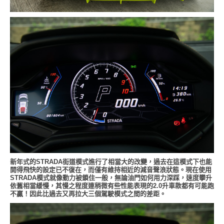
新年式的STRADA街道模式進行了相當大的改變，過去在這模式下也能
開得飛快的設定已不復在，而僅有維持相近的減音聲浪狀態。現在使用
STRADA模式就像動力被鎖住一般，無論油門如何用力深踩，速度攀升
依舊相當緩慢，其慢之程度連稍微有些性能表現的2.0升車款都有可能跑
不贏！因此比過去又再拉大三個駕駛模式之間的差距。