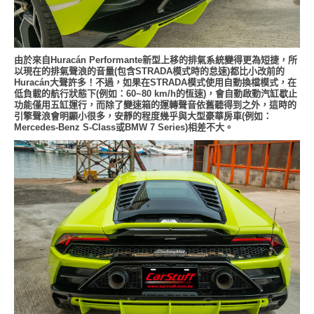
由於來自Huracán Performante新型上移的排氣系統變得更為短捷，所
以現在的排氣聲浪的音量(包含STRADA模式時的怠速)都比小改前的
Huracán大聲許多！不過，如果在STRADA模式使用自動換檔模式，在
低負載的航行狀態下(例如：60~80 km/h的恆速)，會自動啟動汽缸歇止
功能僅用五缸運行，而除了變速箱的運轉聲音依舊聽得到之外，這時的
引擎聲浪會明顯小很多，安靜的程度幾乎與大型豪華房車(例如：
Mercedes-Benz S-Class或BMW 7 Series)相差不大。