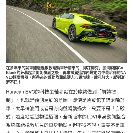
在多年來的試車體驗過數款電動車所帶來的「即踩即有」腦海瞬間Go
Blank的狂暴起步衝刺快感之後，再來試駕這部內燃動力中最珍稀的NA
V10速度機器，所帶來的感動依舊能讓人心跳加速、瞳孔放大，感到澎
湃不已！
Huracán EVO的科技主軸亮點在於能夠做到「前饋控
制」，也就是預測駕駛的意圖，即使是駕駛犯了錯太晚煞
車、太早補油門或者是方向盤轉動過大，只要不是「自殺
式」過度地超越物理極限，全新版本的LDVI車身動態整合
系統都能挽救危急的車身動態。但不得不說，畢竟不是車