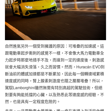
自然進氣另外一個受到擁護的原因：可堆疊的加速感。這
跟電動車起步衝刺的感覺不一樣，不會像大馬力電動車全
力起步時那麼地措手不及，而達到一定的速度後，刺激感
就會大幅消失滑落，久之而習慣。然而，Huracán EVO到
斷油前的體感加速都是不斷累加，因此每一個轉速域累積
速度感的同時，腎上腺素刺激度也隨之層層堆疊！所以，
駕馭Lamborghini雖然無需有特別高超的駕駛技術，但絕
對要有夠能抵擋的心臟，以及熟悉此等速度感的經驗，不
然，也是具有一定程度危險的。
未來，一旦電動車大普遍後，唯一會在市場上存活的內燃