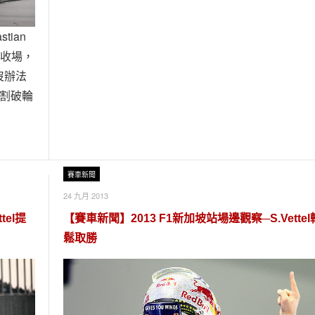
tian
賽收場，
沒辦法
片割破輪
賽車新聞
24 九月 2013
tel提
【賽車新聞】2013 F1新加坡站場邊觀察─S.Vettel
鬆取勝