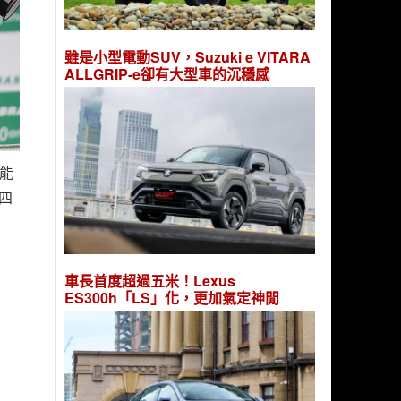
雖是小型電動SUV，Suzuki e VITARA
ALLGRIP-e卻有大型車的沉穩感
性能
四
車長首度超過五米！Lexus
ES300h「LS」化，更加氣定神閒