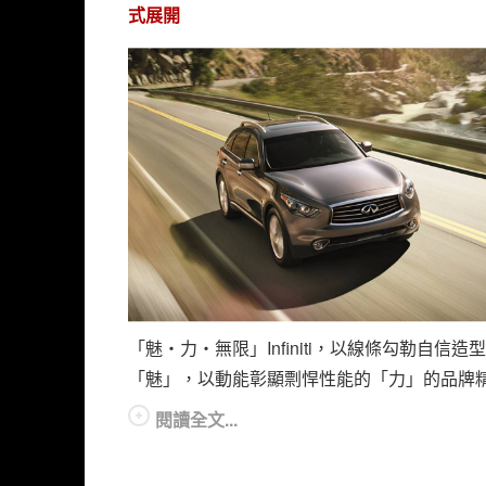
式展開
「魅‧力‧無限」Infiniti，以線條勾勒自信造
「魅」，以動能彰顯剽悍性能的「力」的品牌
閱讀全文...