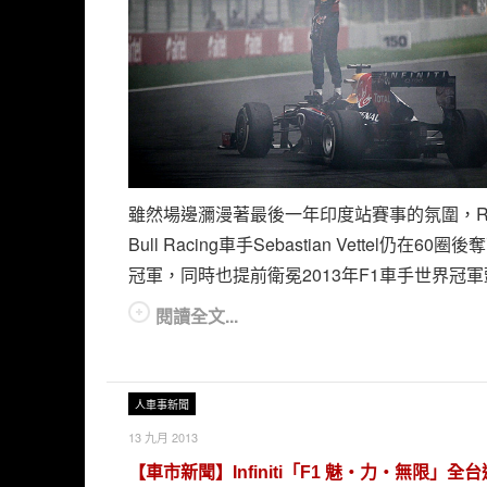
雖然場邊瀰漫著最後一年印度站賽事的氛圍，R
Bull Racing車手Sebastian Vettel仍在60圈
冠軍，同時也提前衛冕2013年F1車手世界冠
閱讀全文...
人車事新聞
13 九月 2013
【車市新聞】Infiniti「F1 魅‧力‧無限」全