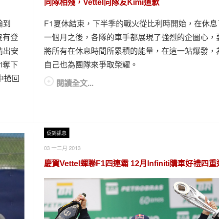
！
同隊相殘，Vettel向隊友Kimi道歉
輪到
F1夏休結束，下半季的戰火從比利時開始，在休息
沒有登
一個月之後，各隊的車手都展現了強烈的企圖心，
請出安
將所有在休息時間所累積的能量，在這一站爆發，
i奪下
自己也為團隊來爭取榮耀。
中搶回
閱讀全文...
促銷訊息
03 十二月 2013
慶賀Vettel蟬聯F1四連霸 12月Infiniti購車好禮四