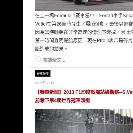
在上一場Formula 1賽事當中，Ferrari車手Sebas
Vettel在第26圈時發生了爆胎慘劇，最後以退
因為當時輪胎在非常高速的情況下爆掉，因此
第一時間查明爆胎原因，現在Pirelli表示是碎
胎造成的結果。
閱讀全文...
賽車新聞
28 十月 2013
【賽車新聞】2013 F1印度戰場站邊觀察─S.Vet
前奪下第4座世界冠軍頭銜