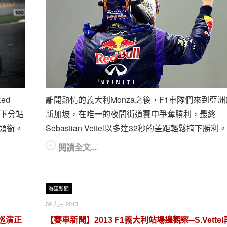
ed
離開熱情的義大利Monza之後，F1車隊們來到亞洲
後奪下分站
新加坡，在唯一的夜間街道賽中爭奪勝利，最終
軍頭銜。
Sebastian Vettel以多達32秒的差距輕鬆摘下勝利。
閱讀全文...
賽車新聞
09 九月 2013
台巡演正
【賽車新聞】2013 F1義大利站場邊觀察─S.Vettel