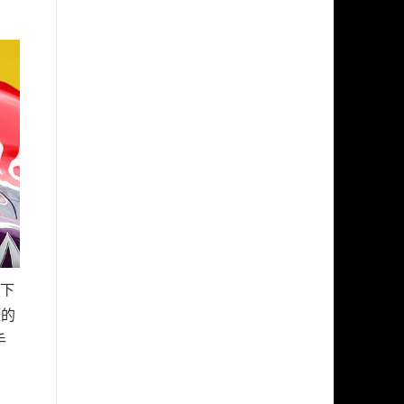
奪下
涯的
手