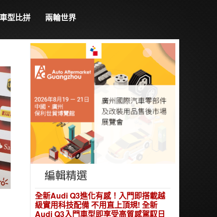
車型比拼
兩輪世界
編輯精選
全新Audi Q3進化有感！入門即搭載越
級實用科技配備 不用直上頂規! 全新
Audi Q3入門車型即享受高質感駕馭日