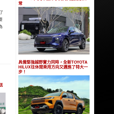
常
了
要
為
具備堅強越野實力同時，全新TOYOTA
HILUX往休閒乘用方向又邁進了特大一
步！
重送