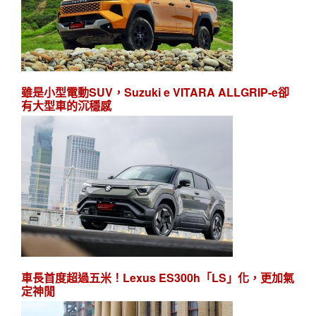
雖是小型電動SUV，Suzuki e VITARA ALLGRIP-e卻
有大型車的沉穩感
車長首度超過五米！Lexus ES300h「LS」化，更加氣
定神閒