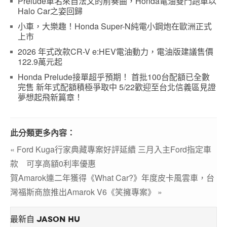
Prelude車名來自法文的前奏曲，Honda電油雙門跑車以
Halo Car之姿回歸
小車，大樂趣！Honda Super-N純電小鋼炮在歐洲正式
上市
2026 年式改款CR-V e:HEV電油動力，電油版建議售價
122.9萬元起
Honda Prelude接單超乎預期！ 首批100台配額已全數
完售 新年式配額積極爭取中 5/22歡迎至台北信義區見證
夢想起飛新篇章！
此分類更多內容：
« Ford Kuga行家典藏專案好評延續 三月入主Ford指定車
款 可享高額0利率優惠
賀Amarok連二年獲得《What Car?》年度皮卡風雲車，台
灣福斯商旅推出Amarok V6《笑擁專案》 »
最新自 JASON HU