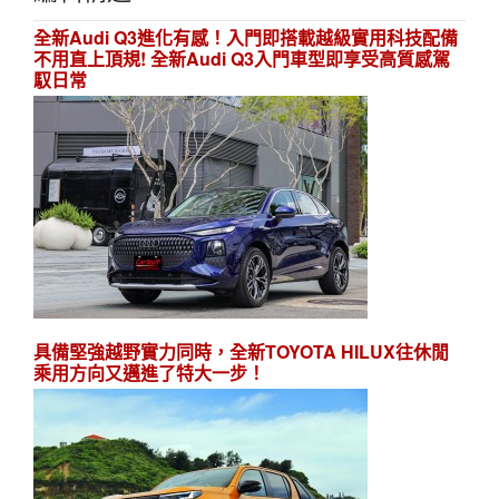
全新Audi Q3進化有感！入門即搭載越級實用科技配備
不用直上頂規! 全新Audi Q3入門車型即享受高質感駕
馭日常
具備堅強越野實力同時，全新TOYOTA HILUX往休閒
乘用方向又邁進了特大一步！