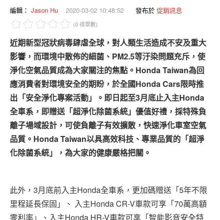
專題報導
編輯：
Jason Hu
2020-03-02 10:48:52
發布於
促銷訊息
(0 得票數)
車型比拼
近期新型冠狀病毒肆虐全球，對人類生活造成不安及重大
兩輪世界
影響，而環境中散佈的細菌、PM2.5等汙染問題充斥，使
淨化空氣品質成為大家關注的焦點。Honda Taiwan為回
應消費者對環境安全的期盼，於全國Honda Cars限時推
出「安全淨化專案活動」。即日起至3月底止入主Honda
全車系，即贈送「超淨化除菌系統」優值好禮，採特殊負
離子場域設計，可使負離子有效擴散，快速淨化車室空氣
品質。Honda Taiwan以具高效科技、專業品質的「超淨
化除菌系統」，為大家的健康嚴格把關。
此外，3月底前入主Honda全車系，更加碼贈送「5年不限
里程延長保固」、 入主Honda CR-V車款可享「70萬高額
零利率」、入主Honda HR-V車款可享「智能影音安全特