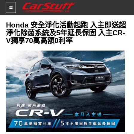
Honda 安全淨化活動起跑 入主即送超
淨化除菌系統及5年延長保固 入主CR-
新車價格
V獨享70萬高額0利率
車市新聞
賽車新聞
汽車改裝
輪胎特區
促銷訊息
人車軼事
試車報導