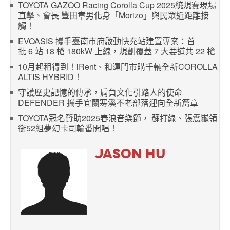
TOYOTA GAZOO Racing Corolla Cup 2025統規賽現場
直擊、會長 豐田章男化身「Morizo」與民眾近距離接
觸！
EVOASIS 攜手臺南市府啟動快充站建置專案：首
批 6 站 18 槍 180kW 上線，規劃覆蓋 7 大要道共 22 槍
10月起租得到！iRent、和運門市購千輛全新COROLLA
ALTIS HYBRID！
守護歷史記憶的傳承，肩負文化引路人的使命
DEFENDER 攜手宜蘭寒溪不老部落迎向全新篇章
TOYOTA冠名贊助2025春浪音樂節， 蘇打綠、張震嶽領
銜52組夢幻卡司輪番開唱！
JASON HU