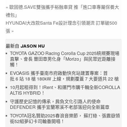
« 歐固德.SAVE雙強攜手裕融車貸 推「進口車專屬保養大
禮包」
HYUNDAI大改款Santa Fe設計理念引領潮流 訂單破500
張 »
最新自 JASON HU
TOYOTA GAZOO Racing Corolla Cup 2025統規賽現場
直擊、會長 豐田章男化身「Morizo」與民眾近距離接
觸！
EVOASIS 攜手臺南市府啟動快充站建置專案：首
批 6 站 18 槍 180kW 上線，規劃覆蓋 7 大要道共 22 槍
10月起租得到！iRent、和運門市購千輛全新COROLLA
ALTIS HYBRID！
守護歷史記憶的傳承，肩負文化引路人的使命
DEFENDER 攜手宜蘭寒溪不老部落迎向全新篇章
TOYOTA冠名贊助2025春浪音樂節， 蘇打綠、張震嶽領
銜52組夢幻卡司輪番開唱！