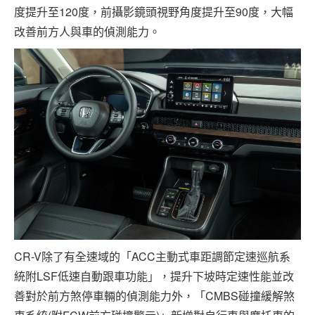
度提升至120度，前攝影鏡頭視野角度提升至90度，大幅
改善前方人與車的偵測能力。
CR-V除了有全速域的「ACC主動式車距調節定速巡航系
統附LSF低速自動跟車功能」，提升下坡時定速性能並改
善對於前方煞停車輛的偵測能力外，「CMBS碰撞緩解煞