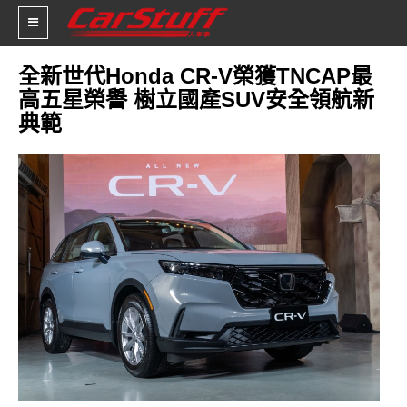
全新世代Honda CR-V榮獲TNCAP最
高五星榮譽 樹立國產SUV安全領航新
新車價格
典範
車市新聞
賽車新聞
汽車改裝
輪胎特區
促銷訊息
人車軼事
試車報導