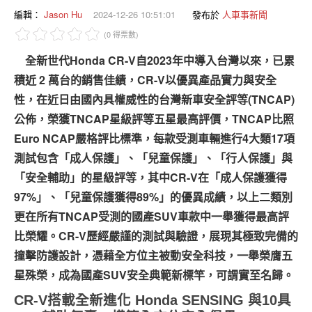
專題報導
編輯：
Jason Hu
2024-12-26 10:51:01
發布於
人車事新聞
(0 得票數)
車型比拼
全新世代Honda CR-V自2023年中導入台灣以來，已累
兩輪世界
積近 2 萬台的銷售佳績，CR-V以優異產品實力與安全
性，在近日由國內具權威性的台灣新車安全評等(TNCAP)
公佈，榮獲TNCAP星級評等五星最高評價，TNCAP比照
Euro NCAP嚴格評比標準，每款受測車輛進行4大類17項
測試包含「成人保護」、「兒童保護」、「行人保護」與
「安全輔助」的星級評等，其中CR-V在「成人保護獲得
97%」、「兒童保護獲得89%」的優異成績，以上二類別
更在所有TNCAP受測的國產SUV車款中一舉獲得最高評
比榮耀。CR-V歷經嚴謹的測試與驗證，展現其極致完備的
撞擊防護設計，憑藉全方位主被動安全科技，一舉榮膺五
星殊榮，成為國產SUV安全典範新標竿，可謂實至名歸。
CR-V
搭載全新進化
Honda SENSING
與
10
具