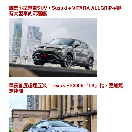
雖是小型電動SUV，Suzuki e VITARA ALLGRIP-e卻
有大型車的沉穩感
車長首度超過五米！Lexus ES300h「LS」化，更加氣
定神閒