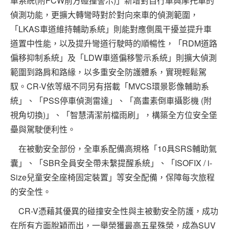
車系統(附FCW前方碰撞警示)」新增對自行車與摩托車的
偵測功能，更擴大轉彎時對於對向來車的偵測範圍，
「LKAS車道維持輔助系統」則能對應側風干擾並提升車
道置中性能，以及提升彎道行駛時的順暢性，「RDM道路
偏移抑制系統」及「LDW車道偏移警示系統」則擴大偵測
範圍到路肩和路緣，以多重安全防護體系，實現輕鬆駕
馭。CR-V依等級不同另有搭載「MVCS環景影像輔助系
統」、「PSS停車偵測雷達」、「高畫素倒車攝影機 (附
視角切換)」、「智慧清潔前檔雨刷」，構築全方位安全堡
壘與駕駛便利性。
在被動安全部份，全車系配備高規格「10具SRS輔助氣
囊」、「SBR全員安全帶未繫提醒系統」、「ISOFIX / i-
Size兒童安全座椅固定裝置」等安全配備，保障每次旅程
的安全性。
CR-V憑藉其優異的碰撞安全性與主被動安全防護，成功
在所有方面脫穎而出，一舉榮獲最高五星殊榮，成為SUV