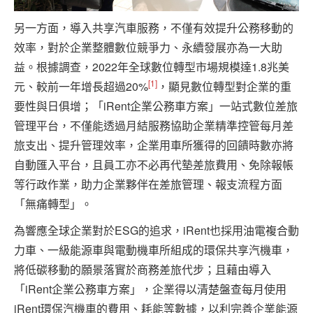
另一方面，導入共享汽車服務，不僅有效提升公務移動的
效率，對於企業整體數位競爭力、永續發展亦為一大助
益。根據調查，2022年全球數位轉型市場規模達1.8兆美
[1]
元、較前一年增長超過20%
，顯見數位轉型對企業的重
要性與日俱增；「iRent企業公務車方案」一站式數位差旅
管理平台，不僅能透過月結服務協助企業精準控管每月差
旅支出、提升管理效率，企業用車所獲得的回饋時數亦將
自動匯入平台，且員工亦不必再代墊差旅費用、免除報帳
等行政作業，助力企業夥伴在差旅管理、報支流程方面
「無痛轉型」。
為響應全球企業對於ESG的追求，iRent也採用油電複合動
力車、一級能源車與電動機車所組成的環保共享汽機車，
將低碳移動的願景落實於商務差旅代步；且藉由導入
「iRent企業公務車方案」，企業得以清楚盤查每月使用
iRent環保汽機車的費用、耗能等數據，以利完善企業能源