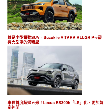
雖是小型電動SUV，Suzuki e VITARA ALLGRIP-e卻
有大型車的沉穩感
車長首度超過五米！Lexus ES300h「LS」化，更加氣
定神閒