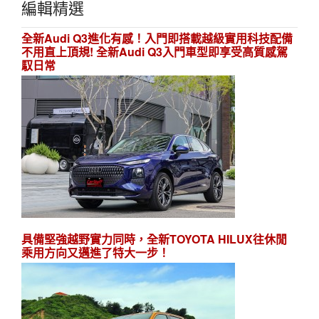
編輯精選
全新Audi Q3進化有感！入門即搭載越級實用科技配備
不用直上頂規! 全新Audi Q3入門車型即享受高質感駕
馭日常
具備堅強越野實力同時，全新TOYOTA HILUX往休閒
乘用方向又邁進了特大一步！