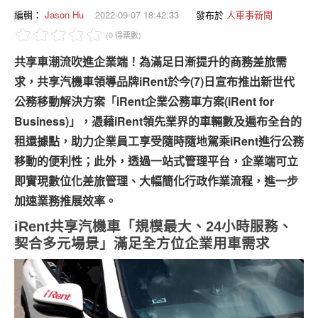
專題報導
編輯：
Jason Hu
2022-09-07 18:42:33
發布於
人車事新聞
(0 得票數)
車型比拼
共享車潮流吹進企業端！為滿足日漸提升的商務差旅需
兩輪世界
求，共享汽機車領導品牌iRent於今(7)日宣布推出新世代
公務移動解決方案「iRent企業公務車方案(iRent for
Business)」，憑藉iRent領先業界的車輛數及遍布全台的
租還據點，助力企業員工享受隨時隨地駕乘iRent進行公務
移動的便利性；此外，透過一站式管理平台，企業端可立
即實現數位化差旅管理、大幅簡化行政作業流程，進一步
加速業務推展效率。
iRent
共享汽機車「規模最大、24小時服務、
契合多元場景」滿足全方位企業用車需求