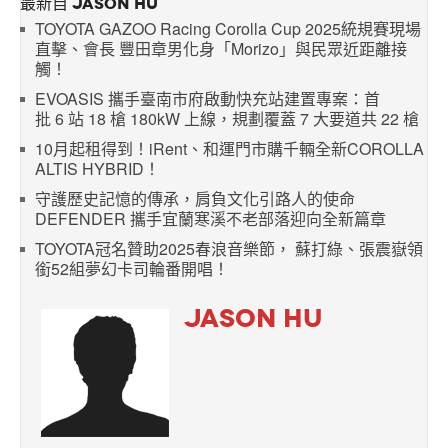
最新自 JASON HU
TOYOTA GAZOO Racing Corolla Cup 2025統規賽現場
直擊、會長 豐田章男化身「Morizo」與民眾近距離接
觸！
EVOASIS 攜手臺南市府啟動快充站建置專案：首
批 6 站 18 槍 180kW 上線，規劃覆蓋 7 大要道共 22 槍
10月起租得到！iRent、和運門市購千輛全新COROLLA
ALTIS HYBRID！
守護歷史記憶的傳承，肩負文化引路人的使命
DEFENDER 攜手宜蘭寒溪不老部落迎向全新篇章
TOYOTA冠名贊助2025春浪音樂節， 蘇打綠、張震嶽領
銜52組夢幻卡司輪番開唱！
JASON HU