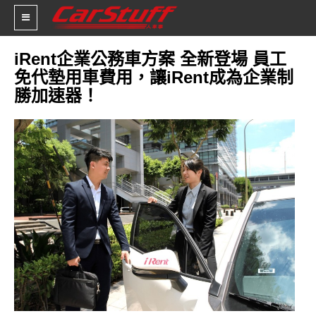
iRent企業公務車方案 全新登場 員工
免代墊用車費用，讓iRent成為企業制
新車價格
勝加速器！
車市新聞
賽車新聞
汽車改裝
輪胎特區
促銷訊息
人車軼事
試車報導