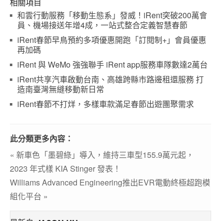
相關項目
和雲行動服務「移動生態系」發威！iRent突破200萬會
員、機場接送年增4成，一站式整合定義智慧春節
iRent春節早鳥預約多項優惠開跑「訂閱制+」會員優惠
再加碼
iRent 與 WeMo 強強聯手 iRent app服務車隊數達2萬台
iRent共享汽車啟動台南、高雄跨縣市路邊租還服務 打
造南臺灣無縫移動新日常
iRent春節不打烊，多樣車款滿足春節出遊團聚需求
此分類更多內容：
« 新車色「墨碧綠」導入，維持三車型155.9萬元起，
2023 年式樣 KIA Stinger 發表！
Williams Advanced Engineering推出EVR電動終極超跑模
組化平台 »