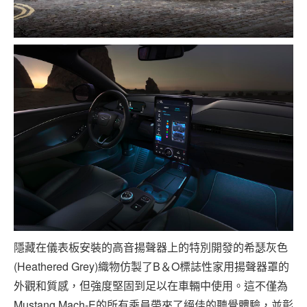
隱藏在儀表板安裝的高音揚聲器上的特別開發的希瑟灰色
(Heathered Grey)織物仿製了B＆O標誌性家用揚聲器罩的
外觀和質感，但強度堅固到足以在車輛中使用。這不僅為
Mustang Mach-E的所有乘員帶來了絕佳的聽覺體驗，並彰