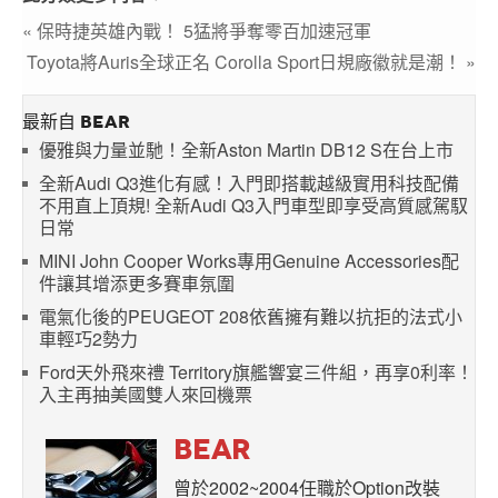
« 保時捷英雄內戰！ 5猛將爭奪零百加速冠軍
Toyota將Auris全球正名 Corolla Sport日規廠徽就是潮！ »
最新自 BEAR
優雅與力量並馳！全新Aston Martin DB12 S在台上市
全新Audi Q3進化有感！入門即搭載越級實用科技配備
不用直上頂規! 全新Audi Q3入門車型即享受高質感駕馭
日常
MINI John Cooper Works專用Genuine Accessories配
件讓其增添更多賽車氛圍
電氣化後的PEUGEOT 208依舊擁有難以抗拒的法式小
車輕巧2勢力
Ford天外飛來禮 Territory旗艦響宴三件組，再享0利率！
入主再抽美國雙人來回機票
BEAR
曾於2002~2004任職於Option改裝