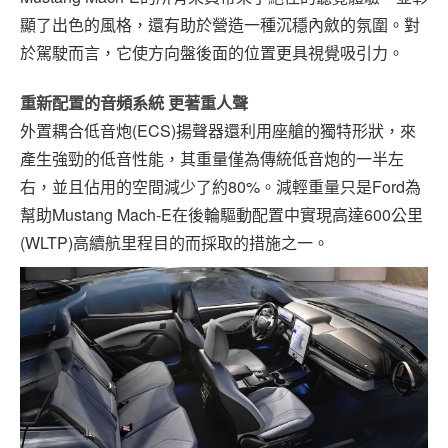
顯了出色的風格，還有助於營造一種沉穩內斂的氛圍。對
於駕駛而言，它使方向盤後面的位置更具視覺吸引力。
重新配置的音頻系統 更著重人聲
外置耦合低音炮(ECS)揚聲器還利用座艙的獨特形狀，來
產生強勁的低音性能，其重量僅為傳統低音炮的一半左
右，並且佔用的空間減少了約80%。減輕重量只是Ford為
幫助Mustang Mach-E在後輪驅動配置中實現高達600公里
(WLTP)高續航里程目的而採取的措施之一。