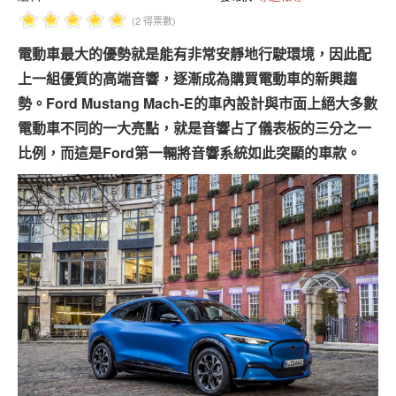
專題報導
(2 得票數)
車型比拼
電動車最大的優勢就是能有非常安靜地行駛環境，因此配
上一組優質的高端音響，逐漸成為購買電動車的新興趨
兩輪世界
勢。Ford Mustang Mach-E的車內設計與市面上絕大多數
電動車不同的一大亮點，就是音響占了儀表板的三分之一
比例，而這是Ford第一輛將音響系統如此突顯的車款。