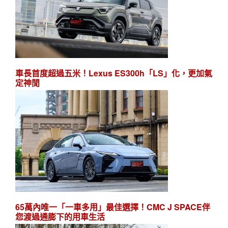
車長首度超過五米！Lexus ES300h「LS」化，更加氣
定神閒
65萬內唯一「一車多用」最佳選擇！CMC J SPACE伴
您渡過通膨下的用車生活