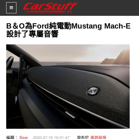
B＆O為Ford純電動Mustang Mach-E
設計了專屬音響
新車價格
車市新聞
賽車新聞
汽車改裝
輪胎特區
促銷訊息
人車軼事
試車報導
編輯：
Bear
2020-07-16 16:01:47
發布於
專題報導