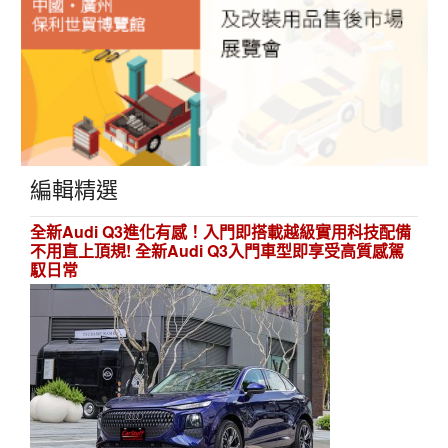
編輯精選
全新Audi Q3進化有感！入門即搭載越級實用科技配備
不用直上頂規! 全新Audi Q3入門車型即享受高質感駕
馭日常