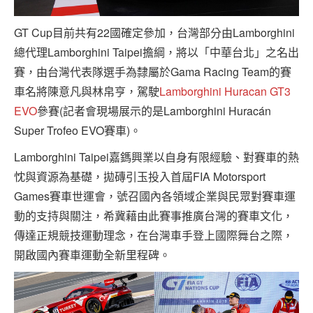
GT Cup目前共有22國確定參加，台灣部分由Lamborghini
總代理Lamborghini Taipei擔綱，將以「中華台北」之名出
賽，由台灣代表隊選手為隸屬於Gama Racing Team的賽
車名將陳意凡與林帛亨，駕駛
Lamborghini Huracan GT3
EVO
參賽(記者會現場展示的是Lamborghini Huracán
Super Trofeo EVO賽車)。
Lamborghini Taipei嘉鎷興業以自身有限經驗、對賽車的熱
忱與資源為基礎，拋磚引玉投入首屆FIA Motorsport
Games賽車世運會，號召國內各領域企業與民眾對賽車運
動的支持與關注，希冀藉由此賽事推廣台灣的賽車文化，
傳達正規競技運動理念，在台灣車手登上國際舞台之際，
開啟國內賽車運動全新里程碑。