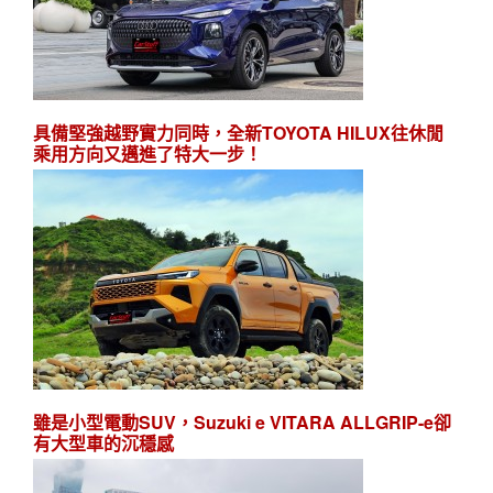
具備堅強越野實力同時，全新TOYOTA HILUX往休閒
乘用方向又邁進了特大一步！
雖是小型電動SUV，Suzuki e VITARA ALLGRIP-e卻
有大型車的沉穩感