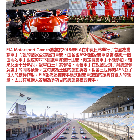
FIA Motorsport Games緣起於2018年FIA在中東巴林舉行了首屆為業
餘車手而設的國家盃超級跑車賽，由各國ASN(國家賽車協會)選派一個
由兩名車手組成的GT3超跑車隊進行比賽，限定職業車手不能參加，結
果反應十分熱烈，冠軍由土耳其奪得，兩位車手在返國受到了與奧運奪
牌選手的同等榮譽，立時成為土國的運動英雄，對第三世界的ASN起了
很大的鼓舞作用，FIA認為這種賽事模式對賽車運動的振興有很大的能
量，因此有意擴大發展為多項目的奧運會模式賽事。