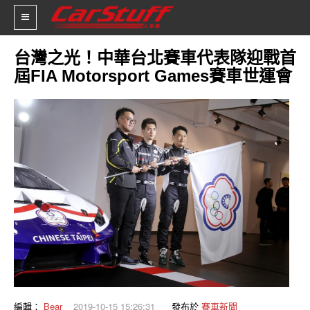
台灣之光！中華台北賽車代表隊迎戰首
屆FIA Motorsport Games賽車世運會
新車價格
車市新聞
賽車新聞
汽車改裝
輪胎特區
促銷訊息
人車軼事
試車報導
編輯：
Bear
2019-10-15 15:26:31
發布於
賽車新聞