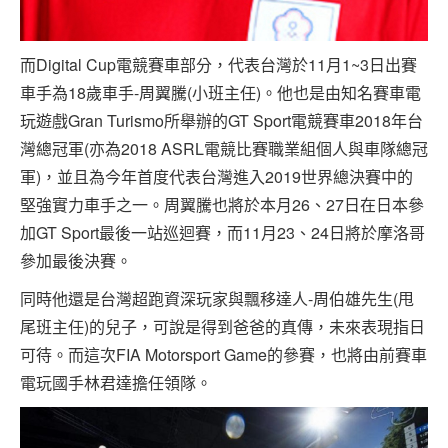
而Digital Cup電競賽車部分，代表台灣於11月1~3日出賽
車手為18歲車手-周翼騰(小班主任)。他也是由知名賽車電
玩遊戲Gran Turismo所舉辦的GT Sport電競賽車2018年台
灣總冠軍(亦為2018 ASRL電競比賽職業組個人與車隊總冠
軍)，並且為今年首度代表台灣進入2019世界總決賽中的
堅強實力車手之一。周翼騰也將於本月26、27日在日本參
加GT Sport最後一站巡迴賽，而11月23、24日將於摩洛哥
參加最後決賽。
同時他還是台灣超跑資深玩家與飄移達人-周伯雄先生(甩
尾班主任)的兒子，可說是得到爸爸的真傳，未來表現指日
可待。而這次FIA Motorsport Game的參賽，也將由前賽車
電玩國手林君達擔任領隊。