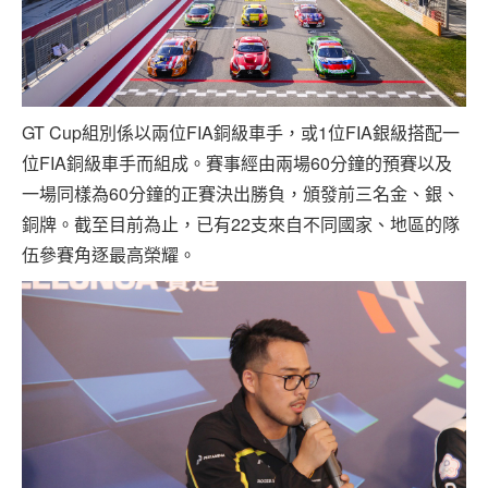
GT Cup組別係以兩位FIA銅級車手，或1位FIA銀級搭配一
位FIA銅級車手而組成。賽事經由兩場60分鐘的預賽以及
一場同樣為60分鐘的正賽決出勝負，頒發前三名金、銀、
銅牌。截至目前為止，已有22支來自不同國家、地區的隊
伍參賽角逐最高榮耀。