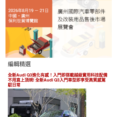
編輯精選
全新Audi Q3進化有感！入門即搭載越級實用科技配備
不用直上頂規! 全新Audi Q3入門車型即享受高質感駕
馭日常