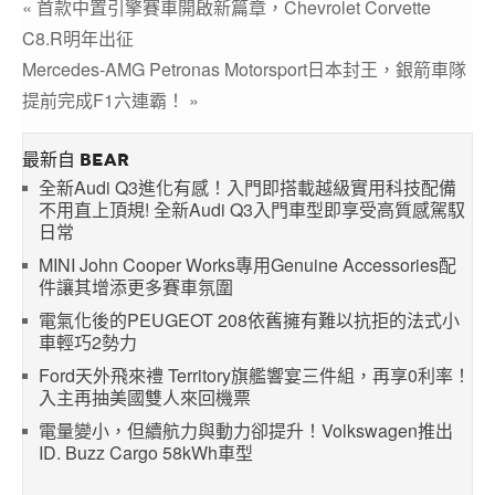
« 首款中置引擎賽車開啟新篇章，Chevrolet Corvette
C8.R明年出征
Mercedes-AMG Petronas Motorsport日本封王，銀箭車隊
提前完成F1六連霸！ »
最新自 BEAR
全新Audi Q3進化有感！入門即搭載越級實用科技配備
不用直上頂規! 全新Audi Q3入門車型即享受高質感駕馭
日常
MINI John Cooper Works專用Genuine Accessories配
件讓其增添更多賽車氛圍
電氣化後的PEUGEOT 208依舊擁有難以抗拒的法式小
車輕巧2勢力
Ford天外飛來禮 Territory旗艦響宴三件組，再享0利率！
入主再抽美國雙人來回機票
電量變小，但續航力與動力卻提升！Volkswagen推出
ID. Buzz Cargo 58kWh車型