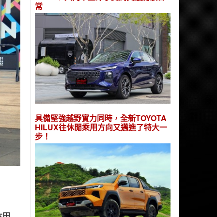
常
具備堅強越野實力同時，全新TOYOTA
HILUX往休閒乘用方向又邁進了特大一
步！
本田