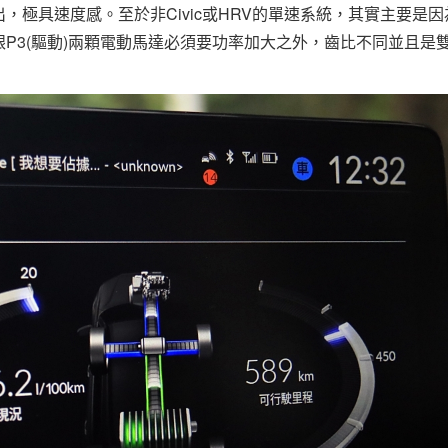
極具速度感。至於非Civic或HRV的單速系統，其實主要是因
(發電)跟P3(驅動)兩顆電動馬達必須要功率加大之外，齒比不同並且是