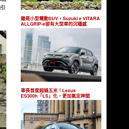
油引
雖是小型電動SUV，Suzuki e VITARA
ALLGRIP-e卻有大型車的沉穩感
車長首度超過五米！Lexus
ES300h「LS」化，更加氣定神閒