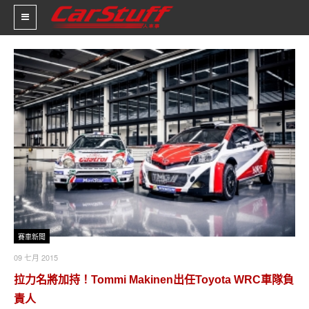
新車價格
車市新聞
賽車新聞
汽車改裝
輪胎特區
促銷訊息
賽車新聞
09 七月 2015
人車軼事
拉力名將加持！Tommi Makinen出任Toyota WRC車隊負
試車報導
責人