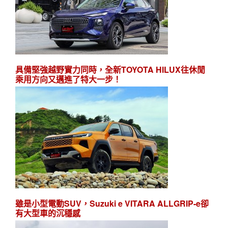
具備堅強越野實力同時，全新TOYOTA HILUX往休閒
乘用方向又邁進了特大一步！
雖是小型電動SUV，Suzuki e VITARA ALLGRIP-e卻
有大型車的沉穩感