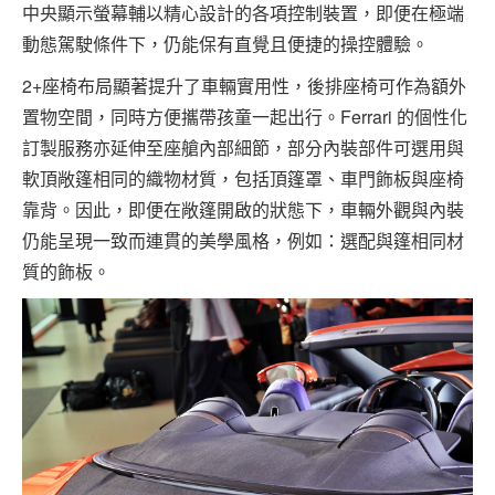
中央顯示螢幕輔以精心設計的各項控制裝置，即便在極端
動態駕駛條件下，仍能保有直覺且便捷的操控體驗。
2+座椅布局顯著提升了車輛實用性，後排座椅可作為額外
置物空間，同時方便攜帶孩童一起出行。Ferrari 的個性化
訂製服務亦延伸至座艙內部細節，部分內裝部件可選用與
軟頂敞篷相同的織物材質，包括頂篷罩、車門飾板與座椅
靠背。因此，即便在敞篷開啟的狀態下，車輛外觀與內裝
仍能呈現一致而連貫的美學風格，例如：選配與篷相同材
質的飾板。