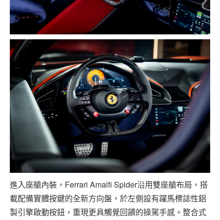
進入座艙內裝，Ferrari Amalfi Spider沿用雙座艙布局，搭
載配備實體按鍵的全新方向盤，於左側設有躍馬標誌性鋁
製引擎啟動按鈕，重現更具觸覺回饋的操駕手感。整合式