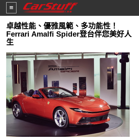
卓越性能、優雅風範、多功能性！
Ferrari Amalfi Spider登台伴您美好人
新車價格
生
車市新聞
賽車新聞
汽車改裝
輪胎特區
促銷訊息
人車軼事
試車報導