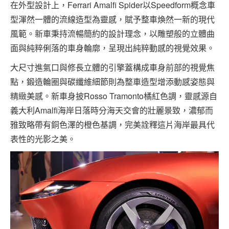
在外型設計上，Ferrari Amalfi Spider以Speedform概念車
型渾然一體的流線造型為靈感，賦予整車煥然一新的現代
風範。新車秉持流暢簡約的設計理念，以雕塑般的立體曲
面與純粹俐落的車身輪廓，呈現出純粹動感的視覺效果。
大尺寸進氣口與修長立體的引擎蓋構成車身前部的視覺焦
點，鍛造輪圈與碳纖維細節則為整車造型增添動感姿態與
精緻美感。新車身披Rosso Tramonto橘紅色調，靈感源自
義大利Amalfi海岸日落時分海天交會的壯麗景致，濃郁而
雅致略帶有銅色澤的橙色基調，完美詮釋這片海岸最具代
表性的光影之美。