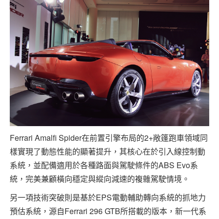
Ferrari Amalfi Spider在前置引擎布局的2+敞篷跑車領域同
樣實現了動態性能的顯著提升，其核心在於引入線控制動
系統，並配備適用於各種路面與駕駛條件的ABS Evo系
統，完美兼顧橫向穩定與縱向減速的複雜駕駛情境。
另一項技術突破則是基於EPS電動輔助轉向系統的抓地力
預估系統，源自Ferrari 296 GTB所搭載的版本，新一代系