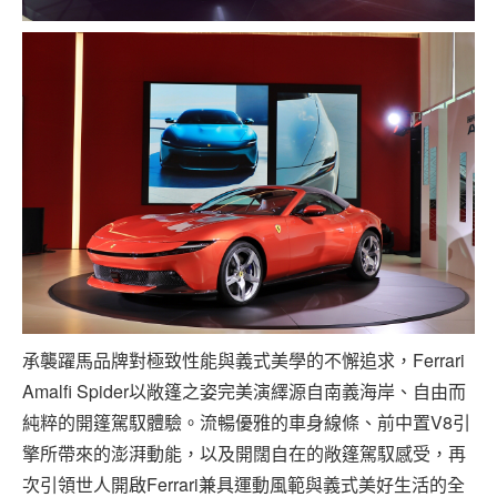
承襲躍馬品牌對極致性能與義式美學的不懈追求，Ferrari
Amalfi Spider以敞篷之姿完美演繹源自南義海岸、自由而
純粹的開篷駕馭體驗。流暢優雅的車身線條、前中置V8引
擎所帶來的澎湃動能，以及開闊自在的敞篷駕馭感受，再
次引領世人開啟Ferrari兼具運動風範與義式美好生活的全