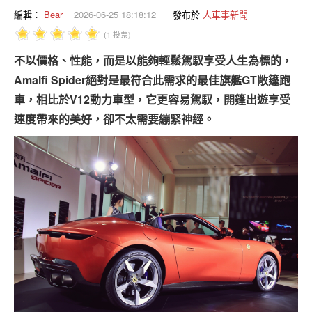
專題報導
編輯：
Bear
2026-06-25 18:18:12
發布於
人車事新聞
(1 投票)
車型比拼
不以價格、性能，而是以能夠輕鬆駕馭享受人生為標的，
兩輪世界
Amalfi Spider絕對是最符合此需求的最佳旗艦GT敞篷跑
車，相比於V12動力車型，它更容易駕馭，開篷出遊享受
速度帶來的美好，卻不太需要繃緊神經。