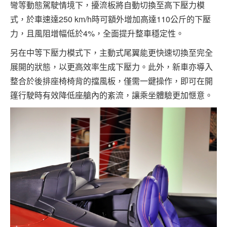
彎等動態駕駛情境下，擾流板將自動切換至高下壓力模
式，於車速達250 km/h時可額外增加高達110公斤的下壓
力，且風阻增幅低於4%，全面提升整車穩定性。
另在中等下壓力模式下，主動式尾翼能更快速切換至完全
展開的狀態，以更高效率生成下壓力。此外，新車亦導入
整合於後排座椅椅背的擋風板，僅需一鍵操作，即可在開
篷行駛時有效降低座艙內的紊流，讓乘坐體驗更加愜意。