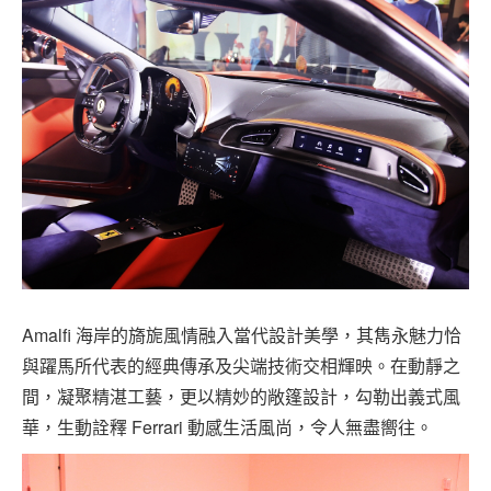
Amalfi 海岸的旖旎風情融入當代設計美學，其雋永魅力恰
與躍馬所代表的經典傳承及尖端技術交相輝映。在動靜之
間，凝聚精湛工藝，更以精妙的敞篷設計，勾勒出義式風
華，生動詮釋 Ferrari 動感生活風尚，令人無盡嚮往。