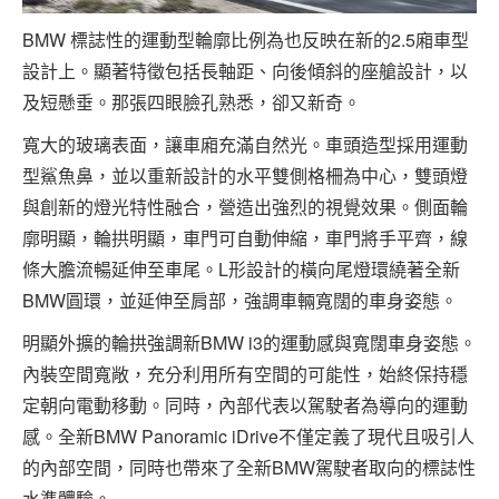
BMW 標誌性的運動型輪廓比例為也反映在新的2.5廂車型
設計上。顯著特徵包括長軸距、向後傾斜的座艙設計，以
及短懸垂。那張四眼臉孔熟悉，卻又新奇。
寬大的玻璃表面，讓車廂充滿自然光。車頭造型採用運動
型鯊魚鼻，並以重新設計的水平雙側格柵為中心，雙頭燈
與創新的燈光特性融合，營造出強烈的視覺效果。側面輪
廓明顯，輪拱明顯，車門可自動伸縮，車門將手平齊，線
條大膽流暢延伸至車尾。L形設計的橫向尾燈環繞著全新
BMW圓環，並延伸至肩部，強調車輛寬闊的車身姿態。
明顯外擴的輪拱強調新BMW i3的運動感與寬闊車身姿態。
內裝空間寬敞，充分利用所有空間的可能性，始終保持穩
定朝向電動移動。同時，內部代表以駕駛者為導向的運動
感。全新BMW Panoramic iDrive不僅定義了現代且吸引人
的內部空間，同時也帶來了全新BMW駕駛者取向的標誌性
水準體驗。