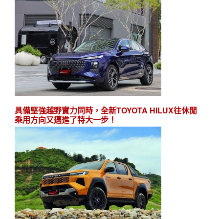
具備堅強越野實力同時，全新TOYOTA HILUX往休閒
乘用方向又邁進了特大一步！