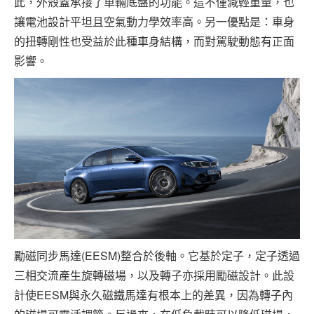
此，外殼蓋承接了車輛底盤的功能。這不僅減輕重量，也
讓電池設計平坦且空氣動力學效率高。另一優點是：車身
的扭轉剛性也受益於此種車身結構，而對駕駛動態有正面
影響。
勵磁同步馬達(EESM)整合於後軸。它基於定子，定子透過
三相交流產生旋轉磁場，以及轉子亦採用勵磁設計。此設
計使EESM與永久磁鐵馬達有根本上的差異，因為轉子內