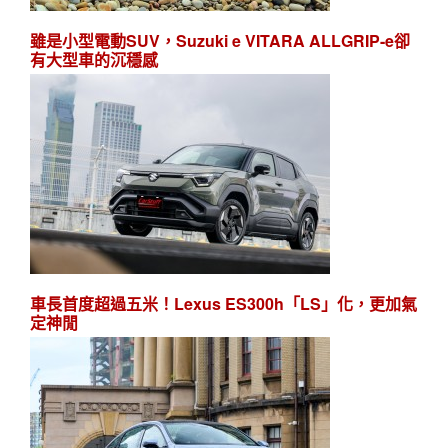
雖是小型電動SUV，Suzuki e VITARA ALLGRIP-e卻
有大型車的沉穩感
車長首度超過五米！Lexus ES300h「LS」化，更加氣
定神閒