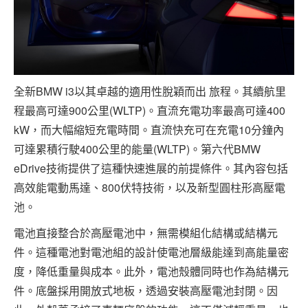
全新BMW i3以其卓越的適用性脫穎而出 旅程。其續航里
程最高可達900公里(WLTP)。直流充電功率最高可達400
kW，而大幅縮短充電時間。直流快充可在充電10分鐘內
可達累積行駛400公里的能量(WLTP)。第六代BMW
eDrive技術提供了這種快速進展的前提條件。其內容包括
高效能電動馬達、800伏特技術，以及新型圓柱形高壓電
池。
電池直接整合於高壓電池中，無需模組化結構或結構元
件。這種電池對電池組的設計使電池層級能達到高能量密
度，降低重量與成本。此外，電池殼體同時也作為結構元
件。底盤採用開放式地板，透過安裝高壓電池封閉。因