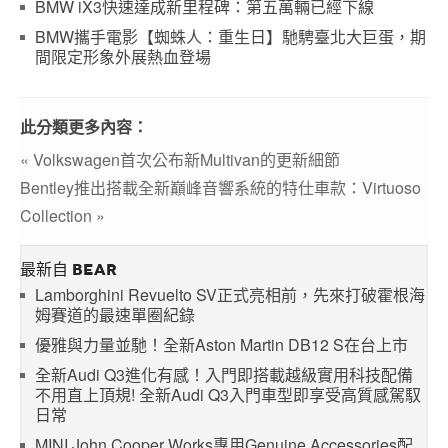
BMW iX3快速達成新里程碑：第五萬輛已經下線
BMW攜手電影【蜘蛛人：重生日】馳騁臺北大巨蛋，期
間限定形象外展熱血登場
此分類更多內容：
« Volkswagen首次公布新Multivan的更新細節
Bentley推出搭載全新巔峰音響系統的特仕車款：Virtuoso
Collection »
最新自 BEAR
Lamborghini Revuelto SV正式亮相前，先來打破霍根海
姆賽道的最速單圈紀錄
優雅與力量並馳！全新Aston Martin DB12 S在台上市
全新Audi Q3進化有感！入門即搭載越級實用科技配備
不用直上頂規! 全新Audi Q3入門車型即享受高質感駕馭
日常
MINI John Cooper Works專用Genuine Accessories配