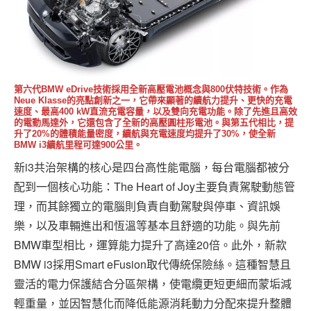
第六代BMW eDrive技術採用全新高壓電池概念與800伏特技術。作為
Neue Klasse的亮點創新之一，它帶來顯著的續航力提升、更快的充電
速度、最高400 kW直流充電容量，以及雙向充電功能。除了先進且高效
的電動馬達外，它還包含了全新的高壓圓柱形電池。與第五代相比，提
升了20%的體積能量密度，續航與充電速度均提升了30%，使全新
BMW i3續航里程可達900公里。
新i3共治架構的核心是四台高性能電腦，每台電腦都被分
配到一個核心功能：The Heart of Joy主要負責駕駛動態管
理，而其餘獨立的電腦則負責自動駕駛與停車、資訊娛
樂，以及車輛進出和恆溫等基本且舒適的功能。與先前
BMW車型相比，運算能力提升了高達20倍。此外，新款
BMW i3採用Smart eFusion取代傳統保險絲。這種智慧且
靈活的電力保護結合分區架構，使電纜更短更細而蒙垢減
輕重量，並因智慧化而降低能源消耗動力分配來提升整體