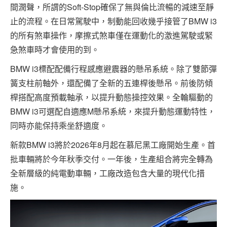
間潤聲，所謂的Soft-Stop確保了無與倫比流暢的減速至靜
止的流程。在日常駕駛中，制動能回收幾乎接管了BMW i3
的所有煞車操作，摩擦式煞車僅在運動化的激進駕駛或緊
急煞車時才會使用的到。
BMW i3標配配備行程感應避震器的懸吊系統。除了雙節彈
簧支柱前軸外，還配備了全新的五連桿後懸吊。前後防傾
桿搭配高度預載軸承，以提升動態操控效果。全輪驅動的
BMW i3可選配自適應M懸吊系統，來提升動態運動特性，
同時亦能保持乘坐舒適度。
新款BMW i3將於2026年8月起在慕尼黑工廠開始生產。首
批車輛將於今年秋季交付。一年後，生產組合將完全轉為
全新層級的純電動車輛，工廠改造包含大量的現代化措
施。