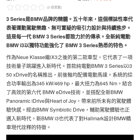
專題報導
(0 得票數)
車型比拼
3 Series是BMW品牌的精髓。五十年來，這個標誌性車代
表著運動駕駛樂趣、無可置疑的吸引力設計與持續進步。
兩輪世界
這是每一代 BMW 3 Series都致力於的傳承。全新純電動
BMW i3以獨特功能強化了 BMW 3 Series熟悉的特色。
作為Neue Klasse繼iX3之後的第二款車型，它代表了一項
技術量子跳躍進入新時代。首款純電動BMW 3 Series以i3
50 xDrive的名稱推出，前後軸均配備電動馬達。系統的綜
合功率輸出為345 kW/469 hp，最大扭力為645 Nm。結合
了高效的第六代 BMW eDrive技術，並搭配全新BMW
Panoramic iDrive與Heart of Joy，帶來前所未有的駕駛體
驗快感。經由BMW Symbiotic Drive，輔助駕駛體驗也正
邁入新時代。新BMW i3也代表了對Hallmark設計BMW轎
車現代詮釋的特徵。