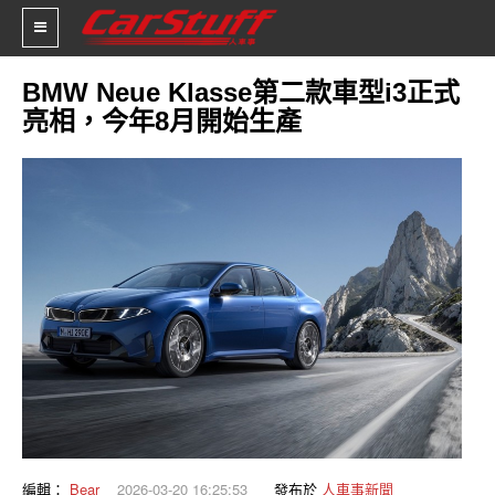
BMW Neue Klasse第二款車型i3正式
亮相，今年8月開始生產
新車價格
車市新聞
賽車新聞
汽車改裝
輪胎特區
促銷訊息
人車軼事
試車報導
編輯：
Bear
2026-03-20 16:25:53
發布於
人車事新聞