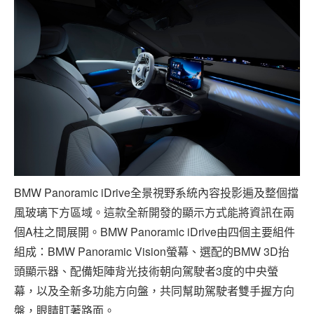
BMW Panoramic iDrive全景視野系統內容投影遍及整個擋
風玻璃下方區域。這款全新開發的顯示方式能將資訊在兩
個A柱之間展開。BMW Panoramic iDrive由四個主要組件
組成：BMW Panoramic Vision螢幕、選配的BMW 3D抬
頭顯示器、配備矩陣背光技術朝向駕駛者3度的中央螢
幕，以及全新多功能方向盤，共同幫助駕駛者雙手握方向
盤，眼睛盯著路面。