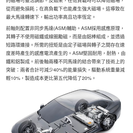
的磁場可靈活調節。反過來，在低負載時可以降低磁場，
從而避免損耗；在高負載下也能產生強大磁場。這導致在
最大馬達轉速下，輸出功率高且功率恆定。
前軸則配置非同步馬達(ASM)輔助。ASM採用感應原理，
其轉子不使用磁鐵或線圈勵磁，而是由鋁棒組成，並透過
短路環連接。所需的扭矩是由定子磁場與轉子之間存在速
度差時產生的感應電流產生的。ASM堅固耐用，耐熱，由
鐵和鋁製成。前後軸兩種不同馬達的結合帶來了技術上的
突破：兩者合計可減少40%的能量損失，驅動系統重量減
輕10%，製造成本更比第五代降低了20%。