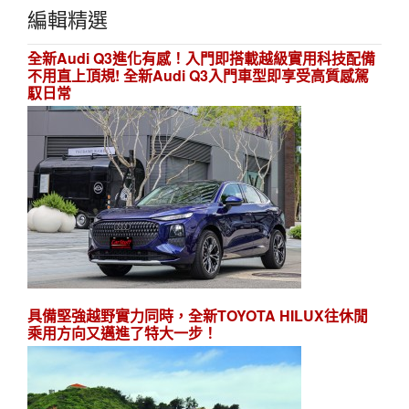
編輯精選
全新Audi Q3進化有感！入門即搭載越級實用科技配備
不用直上頂規! 全新Audi Q3入門車型即享受高質感駕
馭日常
具備堅強越野實力同時，全新TOYOTA HILUX往休閒
乘用方向又邁進了特大一步！