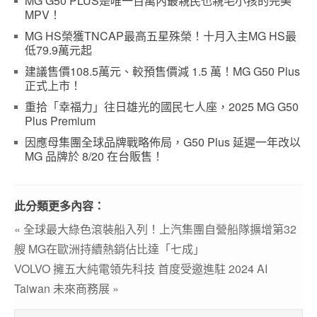
MG G50 PLUS是唯一百萬內最親民也親毛小孩的完美
MPV！
MG HS榮獲TNCAP最高五星殊榮！十月入主MG HS最
低79.9萬元起
建議售價108.5萬元、較預售價減 1.5 萬！MG G50 Plus
正式上市！
重拾「幸福力」往日雄光的國民七人座，2025 MG G50
Plus Premium
因應母集團全球品牌戰略佈局，G50 Plus 延遲一年改以
MG 品牌於 8/20 在台販售！
此分類更多內容：
« 全球最大綠色滾裝船入列！上汽集團自營船隊擴增第32
艘 MG在歐洲持續熱銷佔比達「七成」
VOLVO 擁五大純電領先科技 首度受邀進駐 2024 AI
Taiwan 未來商務展 »