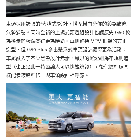
車頭採用誇張的“大嘴式”設計，搭配橫向分佈的鍍鉻飾條
氣勢滿點。同時全新的上揚式頭燈組設計也讓原先 G50 較
為樸素的樣貌變得更為時尚。車側維持 MPV 框架的方正
造型，但 G50 Plus 多出懸浮式車頂設計顯得更為活潑；
車尾融入了不少黑色設計元素，顯眼的尾燈組為不規則造
型（也正是此一特色讓人可以快速辨認），後保險桿處同
樣配備鍍鉻飾條，與車頭設計相呼應。