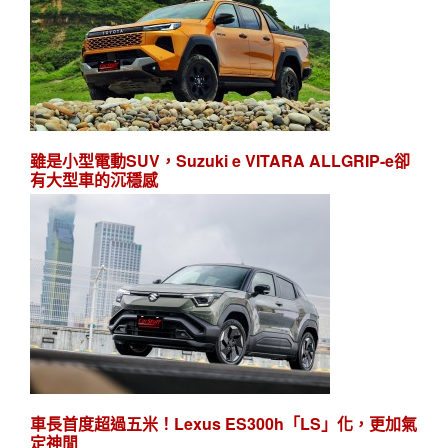
雖是小型電動SUV，Suzuki e VITARA ALLGRIP-e卻
有大型車的沉穩感
車長首度超過五米！Lexus ES300h「LS」化，更加氣
定神閒