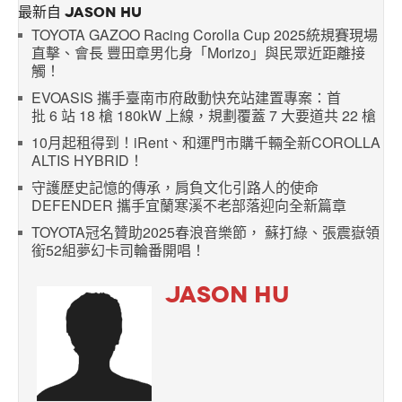
最新自 JASON HU
TOYOTA GAZOO Racing Corolla Cup 2025統規賽現場
直擊、會長 豐田章男化身「Morizo」與民眾近距離接
觸！
EVOASIS 攜手臺南市府啟動快充站建置專案：首
批 6 站 18 槍 180kW 上線，規劃覆蓋 7 大要道共 22 槍
10月起租得到！iRent、和運門市購千輛全新COROLLA
ALTIS HYBRID！
守護歷史記憶的傳承，肩負文化引路人的使命
DEFENDER 攜手宜蘭寒溪不老部落迎向全新篇章
TOYOTA冠名贊助2025春浪音樂節， 蘇打綠、張震嶽領
銜52組夢幻卡司輪番開唱！
JASON HU