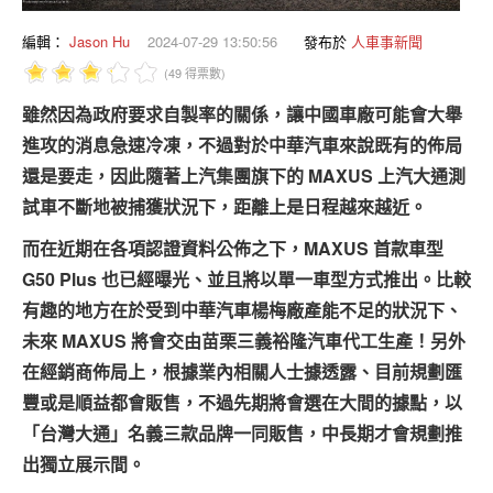
專題報導
編輯：
Jason Hu
2024-07-29 13:50:56
發布於
人車事新聞
車型比拼
(49 得票數)
兩輪世界
雖然因為政府要求自製率的關係，讓中國車廠可能會大舉
進攻的消息急速冷凍，不過對於中華汽車來說既有的佈局
還是要走，因此隨著上汽集團旗下的 MAXUS 上汽大通測
試車不斷地被捕獲狀況下，距離上是日程越來越近。
而在近期在各項認證資料公佈之下，MAXUS 首款車型
G50 Plus 也已經曝光、並且將以單一車型方式推出。比較
有趣的地方在於受到中華汽車楊梅廠產能不足的狀況下、
未來 MAXUS 將會交由苗栗三義裕隆汽車代工生產！另外
在經銷商佈局上，根據業內相關人士據透露、目前規劃匯
豐或是順益都會販售，不過先期將會選在大間的據點，以
「台灣大通」名義三款品牌一同販售，中長期才會規劃推
出獨立展示間。