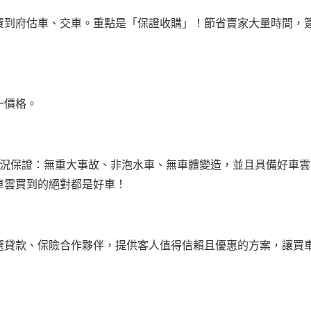
費到府估車、交車。重點是「保證收購」！節省賣家大量時間，
一價格。
車況保證：無重大事故、非泡水車、無車體變造，並且具備好車雲
車雲買到的絕對都是好車！
選貸款、保險合作夥伴，提供客人值得信賴且優惠的方案，讓買