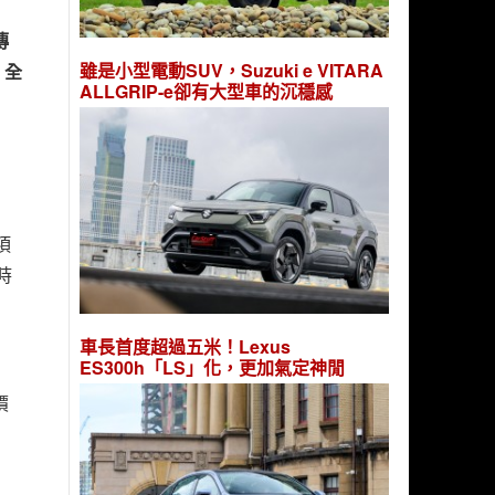
傳
雖是小型電動SUV，Suzuki e VITARA
。全
ALLGRIP-e卻有大型車的沉穩感
項
時
車長首度超過五米！Lexus
ES300h「LS」化，更加氣定神閒
價