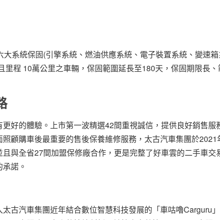
六大系統保固(引擎系統、燃油供應系統、電子裝置系統、變速箱
里程 10萬公里之車輛，保固範圍延長至180天，保固期限長、
路
有更好的體驗。上市第一波精選42間重視誠信，提供良好銷售服
照顧購車後最重要的售後保養維修服務，太古汽車集團於2021
並且與全省27間加盟保修廠合作，更是完整了好車雲的二手車交
的承諾。
古汽車集團近年結合數位智慧科技發展的「車咕嚕Carguru