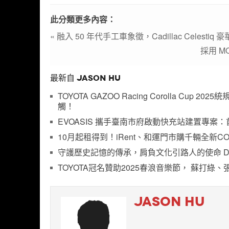
此分類更多內容：
« 融入 50 年代手工車象徵，Cadillac Celes
採用 M
最新自 JASON HU
TOYOTA GAZOO Racing Corolla Cu
觸！
EVOASIS 攜手臺南市府啟動快充站建置專案：首批 6
10月起租得到！iRent、和運門市購千輛全新COROL
守護歷史記憶的傳承，肩負文化引路人的使命 D
TOYOTA冠名贊助2025春浪音樂節， 蘇打綠
JASON HU