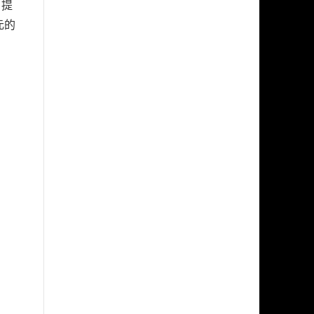
，提
元的