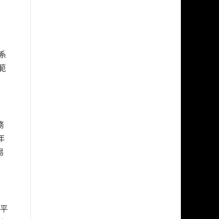
系
範
務
年
易
」平