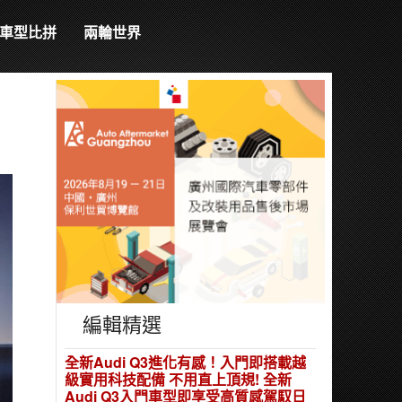
車型比拼
兩輪世界
編輯精選
全新Audi Q3進化有感！入門即搭載越
級實用科技配備 不用直上頂規! 全新
Audi Q3入門車型即享受高質感駕馭日