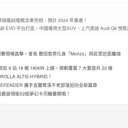
tiq 豪華旗艦純電概念車亮相、預計 2024 年量產！
QB EVO 平台打造、中國專用大型SUV，上汽奧迪 Audi Q6 預售
p 2025統規賽現場直擊、會長 豐田章男化身「Morizo」與民眾近距離接
 站 18 槍 180kW 上線，規劃覆蓋 7 大要道共 22 槍
LA ALTIS HYBRID！
EFENDER 攜手宜蘭寒溪不老部落迎向全新篇章
、張震嶽領銜52組夢幻卡司輪番開唱！