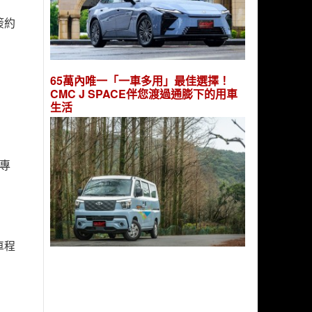
簽約
65萬內唯一「一車多用」最佳選擇！
CMC J SPACE伴您渡過通膨下的用車
生活
專
車程