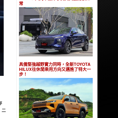
常
具備堅強越野實力同時，全新TOYOTA
HILUX往休閒乘用方向又邁進了特大一
步！
存
，二