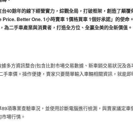
在台40餘年的線下經營實力，綜觀全局，打破框架，創造了顛覆
Price. Better One. 1小時賣車 1價格買車 1個好承諾」的使命
佈建，為二手車產業與消費者，打造全方位、全赢全美的全新價值。
數據多方資訊整合(包含比對市場交易數據、新車銷交易狀況及各
的二手車價。操作便捷，賣家只要簡單輸入車輛相關資訊，就能即
準89項專業查驗車況，並使用診斷電腦進行檢測，與賣家議定車
均市場行情。