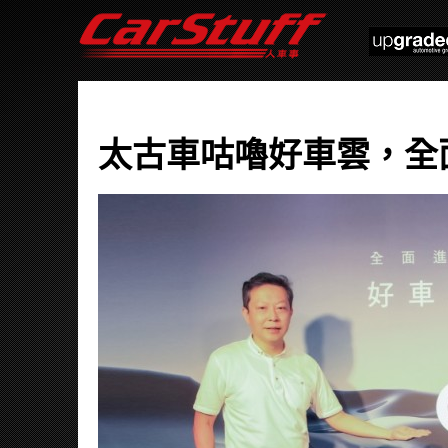
太古車咕嚕好車雲，全