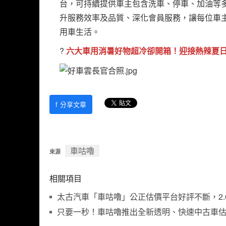
台，可持續提供車主包含洗車、停車、加油等多項
升服務效率及品質、深化會員服務，讓每位車
用車生活。
?
六大車用消暑好物超冷卻開箱！迎接熱辣夏
f
分享文章
車咕嚕
來源
相關項目
太古汽車「車咕嚕」公正估價平台好評不斷，2.0 
只要一秒！車咕嚕推出全新透明、快速中古車