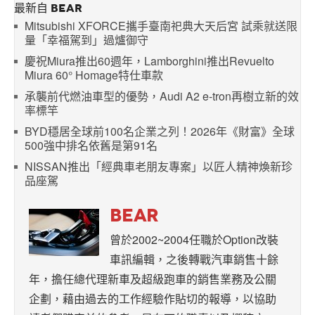
最新自 BEAR
Mitsubishi XFORCE攜手臺南祀典大天后宮 試乘就送限
量「幸福駕到」過爐御守
慶祝Miura推出60週年，Lamborghini推出Revuelto
Miura 60° Homage特仕車款
承襲前代燃油車型的優勢，Audi A2 e-tron再樹立新的效
率標竿
BYD穩居全球前100名企業之列！2026年《財富》全球
500強中排名依舊是第91名
NISSAN推出「經典車老朋友專案」以匠人精神煥新珍
品座駕
BEAR
曾於2002~2004任職於Option改裝
車訊編輯，之後轉戰汽車銷售十餘
年，擔任總代理新車及超級跑車的銷售業務及公關
企劃，藉由過去的工作經驗作貼切的報導，以協助