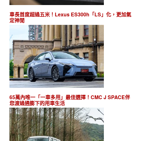
車長首度超過五米！Lexus ES300h「LS」化，更加氣
定神閒
65萬內唯一「一車多用」最佳選擇！CMC J SPACE伴
您渡過通膨下的用車生活