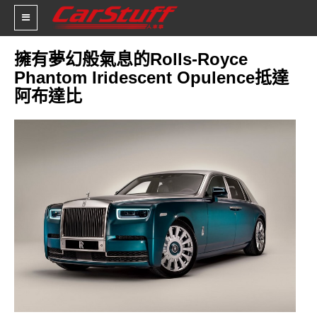
擁有夢幻般氣息的Rolls-Royce
Phantom Iridescent Opulence抵達
新車價格
阿布達比
車市新聞
賽車新聞
汽車改裝
輪胎特區
促銷訊息
人車軼事
試車報導