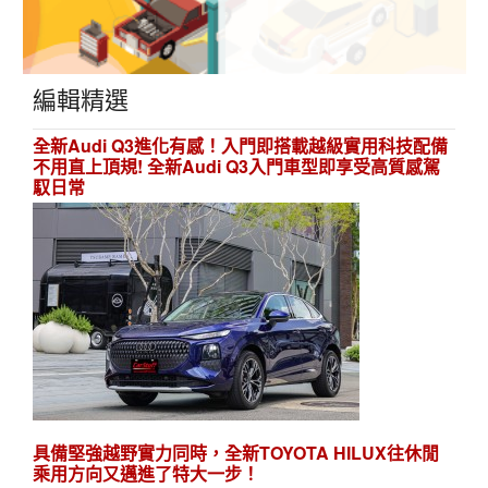
編輯精選
全新Audi Q3進化有感！入門即搭載越級實用科技配備
不用直上頂規! 全新Audi Q3入門車型即享受高質感駕
馭日常
具備堅強越野實力同時，全新TOYOTA HILUX往休閒
乘用方向又邁進了特大一步！