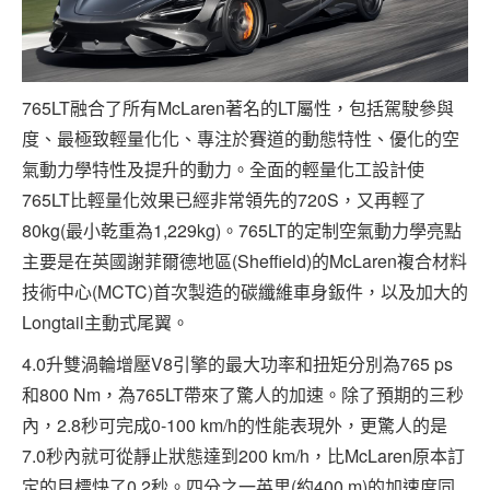
765LT融合了所有McLaren著名的LT屬性，包括駕駛參與
度、最極致輕量化化、專注於賽道的動態特性、優化的空
氣動力學特性及提升的動力。全面的輕量化工設計使
765LT比輕量化效果已經非常領先的720S，又再輕了
80kg(最小乾重為1,229kg)。765LT的定制空氣動力學亮點
主要是在英國謝菲爾德地區(Sheffield)的McLaren複合材料
技術中心(MCTC)首次製造的碳纖維車身鈑件，以及加大的
Longtail主動式尾翼。
4.0升雙渦輪增壓V8引擎的最大功率和扭矩分別為765 ps
和800 Nm，為765LT帶來了驚人的加速。除了預期的三秒
內，2.8秒可完成0-100 km/h的性能表現外，更驚人的是
7.0秒內就可從靜止狀態達到200 km/h，比McLaren原本訂
定的目標快了0.2秒。四分之一英里(約400 m)的加速度同