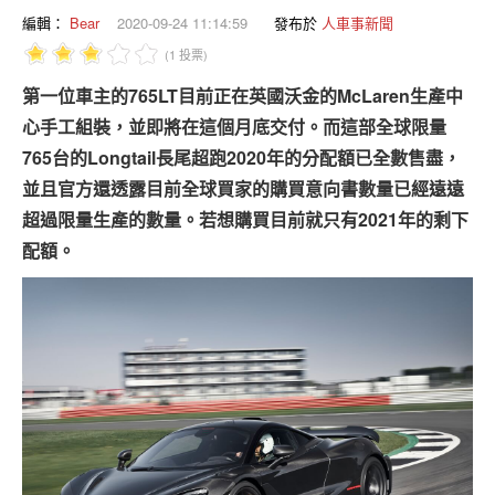
專題報導
編輯：
Bear
2020-09-24 11:14:59
發布於
人車事新聞
(1 投票)
車型比拼
第一位車主的765LT目前正在英國沃金的McLaren生產中
兩輪世界
心手工組裝，並即將在這個月底交付。而這部全球限量
765台的Longtail長尾超跑2020年的分配額已全數售盡，
並且官方還透露目前全球買家的購買意向書數量已經遠遠
超過限量生產的數量。若想購買目前就只有2021年的剩下
配額。