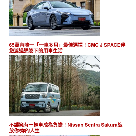
65萬內唯一「一車多用」最佳選擇！CMC J SPACE伴
您渡過通膨下的用車生活
不讓擁有一輛車成為負擔！Nissan Sentra Sakura綻
放你/妳的人生