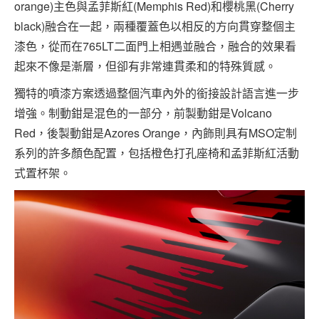
orange)主色與孟菲斯紅(Memphis Red)和櫻桃黑(Cherry
black)融合在一起，兩種覆蓋色以相反的方向貫穿整個主
漆色，從而在765LT二面門上相遇並融合，融合的效果看
起來不像是漸層，但卻有非常連貫柔和的特殊質感。
獨特的噴漆方案透過整個汽車內外的銜接設計語言進一步
增強。制動鉗是混色的一部分，前製動鉗是Volcano
Red，後製動鉗是Azores Orange，內飾則具有MSO定制
系列的許多顏色配置，包括橙色打孔座椅和孟菲斯紅活動
式置杯架。