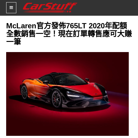
McLaren官方發佈765LT 2020年配額
全數銷售一空！現在訂單轉售應可大賺
新車價格
一筆
車市新聞
賽車新聞
汽車改裝
輪胎特區
促銷訊息
人車軼事
試車報導