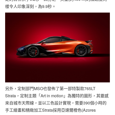
樣令人印象深刻，為9.9秒。
另外，定制部門MSO也發佈了第一部特製款765LT
Strata，定制主題「Art in motion」為獨特的圖形，其靈感
來自城市天際線，並以三色設計實現，需要390個小時的
手工繪畫和精緻加工Strata採用亞速爾橙色(Azores