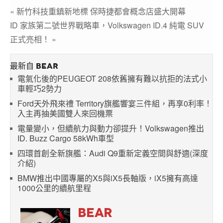
« 新竹科技重鎮新地標 保時捷都會概念店盛大開幕
ID 家族第二號世界戰略車，Volkswagen ID.4 純電 SUV
正式亮相！ »
最新自 BEAR
電氣化後的PEUGEOT 208依舊擁有難以抗拒的法式小
車輕巧2勢力
Ford天外飛來禮 Territory旗艦響宴三件組，再享0利率！
入主再抽美國雙人來回機票
電量變小，但續航力與動力卻提升！Volkswagen推出
ID. Buzz Cargo 58kWh車型
四環首創全新旗艦：Audi Q9重新定義空間與舒適(深度
介紹)
BMW推出中國專屬的X5與iX5長軸版，iX5擁有高達
1000公里的續航里程
BEAR