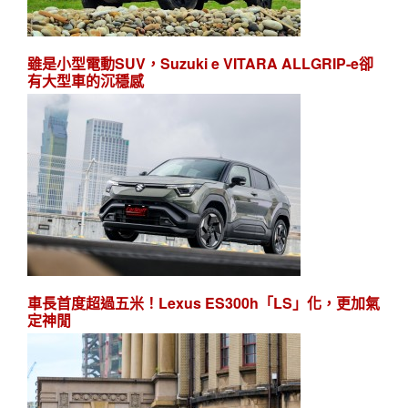
雖是小型電動SUV，Suzuki e VITARA ALLGRIP-e卻
有大型車的沉穩感
車長首度超過五米！Lexus ES300h「LS」化，更加氣
定神閒