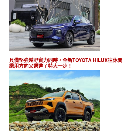
具備堅強越野實力同時，全新TOYOTA HILUX往休閒
乘用方向又邁進了特大一步！