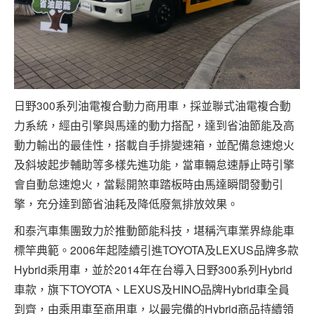
日野300系列油電複合動力商用車，採並聯式油電複合動
力系統，經由引擎與馬達的動力搭配，達到省油節能及高
動力輸出的最佳性，搭載自手排變速箱，並配備怠速熄火
及斜坡起步輔助等多樣先進功能，當車輛怠速靜止時引擎
會自動怠速熄火，當鬆開煞車踏板時由馬達瞬間發動引
擎，充分達到節省油耗及降低廢氣排放效果。
和泰汽車集團致力於推動節能科技，堪稱汽車業界綠能車
標竿典範。2006年起陸續引進TOYOTA及LEXUS品牌多款
Hybrid乘用車，並於2014年在台導入日野300系列Hybrid
車款，旗下TOYOTA、LEXUS及HINO品牌Hybrid車全員
到齊，由乘用車至商用車，以最完備的Hybrid商品持續領