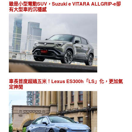
雖是小型電動SUV，Suzuki e VITARA ALLGRIP-e卻
有大型車的沉穩感
車長首度超過五米！Lexus ES300h「LS」化，更加氣
定神閒