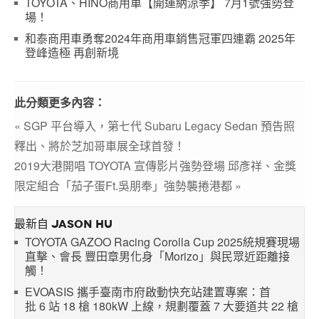
TOYOTA、HINO商用車【開運納涼季】 7月1號強勢登
場！
和泰商用車勇奪2024年商用車銷售冠軍四連霸 2025年
登峰造極 再創新境
此分類更多內容：
« SGP 平台導入，第七代 Subaru Legacy Sedan 預告照
釋出、將於芝加哥車展全球首發！
2019大港開唱 TOYOTA 宣傳影片強勢登場 邱彥祥、金獎
限定組合「茄子蛋Ft.吳朋奉」強勢襲捲港都 »
最新自 JASON HU
TOYOTA GAZOO Racing Corolla Cup 2025統規賽現場
直擊、會長 豐田章男化身「Morizo」與民眾近距離接
觸！
EVOASIS 攜手臺南市府啟動快充站建置專案：首
批 6 站 18 槍 180kW 上線，規劃覆蓋 7 大要道共 22 槍