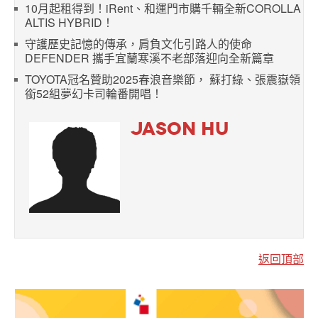
10月起租得到！iRent、和運門市購千輛全新COROLLA
ALTIS HYBRID！
守護歷史記憶的傳承，肩負文化引路人的使命
DEFENDER 攜手宜蘭寒溪不老部落迎向全新篇章
TOYOTA冠名贊助2025春浪音樂節， 蘇打綠、張震嶽領
銜52組夢幻卡司輪番開唱！
JASON HU
返回頂部