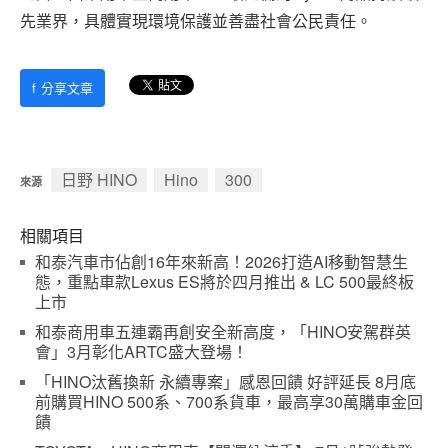
先業界，具體實現環境保護並善盡社會公民責任。
f
分享文章
日野 HINO
Hino
300
來源
相關項目
和泰汽車市佔創16年來新高！2026打造AI移動智慧生
態，重點車款Lexus ES將於四月推出 & LC 500最終板
上市
和泰商用車五連霸再創安全新高度，「HINO安駕群英
會」3月彰化ARTC盛大登場！
「HINO汰舊換新 永續專案」感恩回饋 好評延長 8月底
前購買HINO 500系、700系貨車，最高享30萬購車金回
饋