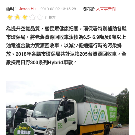
專題報導
編輯：
Jason Hu
2019-02-02 13:15:28
發布於
人車事新聞
車型比拼
(1 投票)
為提升空氣品質，替民眾健康把關，環保署特別補助各縣
兩輪世界
市環保局，將老舊資源回收車汰換為6.5~6.9噸及8噸以上
油電複合動力資源回收車，以減少低速運行時的污染排
放。2018年各縣市環保局共計汰換205台資源回收車，全
數採用日野300系列Hybrid車款。