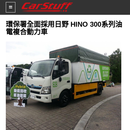
環保署全面採用日野 HINO 300系列油
電複合動力車
新車價格
車市新聞
賽車新聞
汽車改裝
輪胎特區
促銷訊息
人車軼事
試車報導