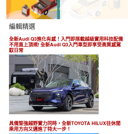
編輯精選
全新Audi Q3進化有感！入門即搭載越級實用科技配備
不用直上頂規! 全新Audi Q3入門車型即享受高質感駕
馭日常
具備堅強越野實力同時，全新TOYOTA HILUX往休閒
乘用方向又邁進了特大一步！