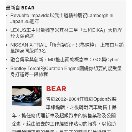
最新自 BEAR
Revuelto Impavido以武士道精神慶祝Lamborghini
Japan 25週年
LEXUS車主限量獨享米其林二星「盈科EIKA」大稻埕
煙火保留席
NISSAN X-TRAIL「所有講究，只為純粋」 上市首月銷
量躋身同級前3名
融合傳承與創新，MG推出兩款概念車：GO!與Cyber
Bentley Torcal的Curation Engine圍繞你想要的感受量
身打造每一段旅程
BEAR
曾於2002~2004任職於Option改裝
車訊編輯，之後轉戰汽車銷售十餘
年，擔任總代理新車及超級跑車的銷售業務及公關
企劃，藉由過去的工作經驗作貼切的報導，以協助
讀者們購車前的參考，是在下的職責以及撰稿方