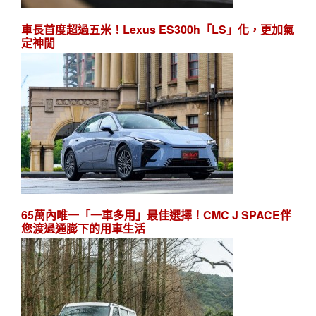
車長首度超過五米！Lexus ES300h「LS」化，更加氣
定神閒
65萬內唯一「一車多用」最佳選擇！CMC J SPACE伴
您渡過通膨下的用車生活