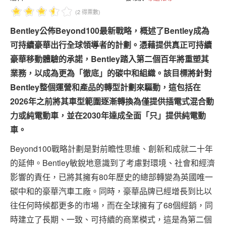
專題報導
(2 得票數)
車型比拼
Bentley公佈Beyond100最新戰略，概述了Bentley成為
可持續豪華出行全球領導者的計劃。憑藉提供真正可持續
兩輪世界
豪華移動體驗的承諾，Bentley踏入第二個百年將重塑其
業務，以成為更為「徹底」的碳中和組織。該目標將針對
Bentley整個運營和產品的轉型計劃來驅動，這包括在
2026年之前將其車型範圍逐漸轉換為僅提供插電式混合動
力或純電動車，並在2030年達成全面「只」提供純電動
車。
Beyond100戰略計劃是對前瞻性思維、創新和成就二十年
的延伸。Bentley敏銳地意識到了考慮對環境、社會和經濟
影響的責任，已將其擁有80年歷史的總部轉變為英國唯一
碳中和的豪華汽車工廠。同時，豪華品牌已經增長到比以
往任何時候都更多的市場，而在全球擁有了68個經銷，同
時建立了長期、一致、可持續的商業模式，這是為第二個