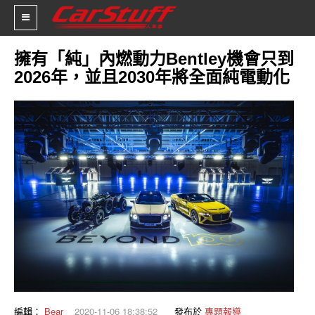
擁有「純」內燃動力Bentley機會只到
2026年，並且2030年將全面純電動化
新車價格
車市新聞
賽車新聞
汽車改裝
輪胎特區
促銷訊息
人車軼事
試車報導
編輯：
Bear
2020-11-06 18:38:52
發布於
專題報導