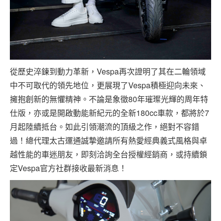
從歷史淬鍊到動力革新，Vespa再次證明了其在二輪領域
中不可取代的領先地位，更展現了Vespa積極迎向未來、
擁抱創新的無懼精神。不論是象徵80年璀璨光輝的周年特
仕版，亦或是開啟動能新紀元的全新180cc車款，都將於7
月起陸續抵台。如此引領潮流的頂級之作，絕對不容錯
過！總代理太古運通誠摯邀請所有熱愛經典義式風格與卓
越性能的車迷朋友，即刻洽詢全台授權經銷商，或持續鎖
定Vespa官方社群接收最新消息！