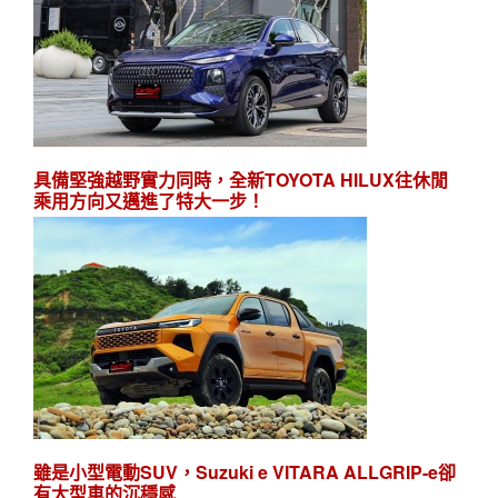
具備堅強越野實力同時，全新TOYOTA HILUX往休閒
乘用方向又邁進了特大一步！
雖是小型電動SUV，Suzuki e VITARA ALLGRIP-e卻
有大型車的沉穩感