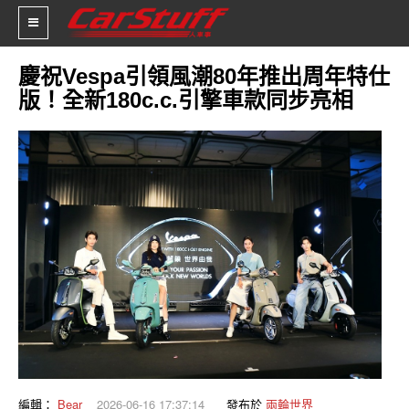
慶祝Vespa引領風潮80年推出周年特仕
版！全新180c.c.引擎車款同步亮相
新車價格
車市新聞
賽車新聞
汽車改裝
輪胎特區
促銷訊息
人車軼事
試車報導
編輯：
Bear
2026-06-16 17:37:14
發布於
兩輪世界