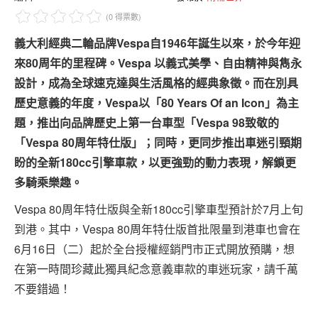
專題報導
(0 得票數)
車型比拼
義大利經典二輪品牌Vespa自1946年誕生以來，於今年迎
來80周年的里程碑。Vespa 以義式美學、自由精神與雋永
兩輪世界
設計，成為全球速克達與生活風格的經典象徵。而在別具
歷史意義的年度，Vespa以「80 Years Of an Icon」為主
題，推出向品牌歷史上第一台車型「Vespa 98致敬的
「Vespa 80周年特仕版」；同時，更同步推出車迷引頸期
盼的全新180cc引擎車款，以更強勁的動力表現，解鎖更
多騎乘樂趣。
Vespa 80周年特仕版與全新180cc引擎車型預計於7月上旬
到港。其中，Vespa 80周年特仕版首批限量到港車也會在
6月16日（二）起於全台授權經銷門市正式開放預購，想
在第一時間珍藏此獨具紀念意義車款的車迷玩家，請千萬
不要錯過！