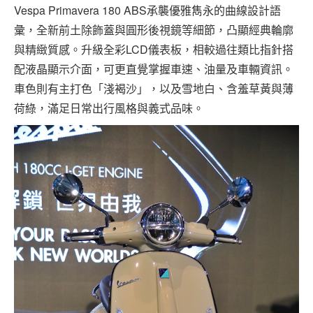
Vespa Primavera 180 ABS承襲優雅雋永的曲線設計語
彙，全新前土除飾蓋與圓形後視鏡等細節，凸顯經典輪廓
與精緻質感。升級全彩LCD儀表板，相較過往類比指針搭
配液晶顯示介面，可更直覺掌握車速、油量及車輛資訊。
車色則有主打色「淺褐沙」，以及雪地白、含羞草黃與薄
荷綠，滿足日常出行風格與義式品味。