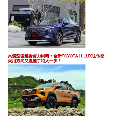
具備堅強越野實力同時，全新TOYOTA HILUX往休閒
乘用方向又邁進了特大一步！