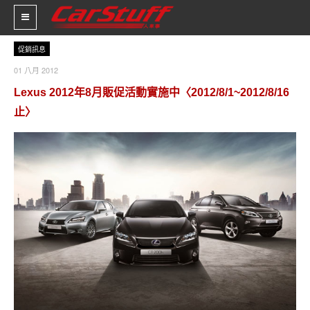
促銷訊息
01 八月 2012
新車價格
Lexus 2012年8月販促活動實施中〈2012/8/1~2012/8/16
車市新聞
止〉
賽車新聞
汽車改裝
輪胎特區
促銷訊息
人車軼事
試車報導