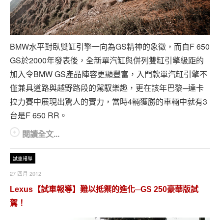
BMW水平對臥雙缸引擎一向為GS精神的象徵，而自F 650
GS於2000年發表後，全新單汽缸與併列雙缸引擎級距的
加入令BMW GS產品陣容更顯豐富，入門款單汽缸引擎不
僅兼具道路與越野路段的駕馭樂趣，更在該年巴黎─達卡
拉力賽中展現出驚人的實力，當時4輛獲勝的車輛中就有3
台是F 650 RR。
閱讀全文...
試車報導
27 四月 2012
Lexus【試車報導】難以抵禦的進化─GS 250豪華版試
駕！