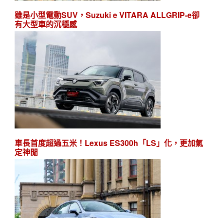
雖是小型電動SUV，Suzuki e VITARA ALLGRIP-e卻
有大型車的沉穩感
車長首度超過五米！Lexus ES300h「LS」化，更加氣
定神閒