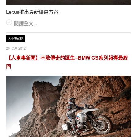
專題報導
Lexus推出最新優惠方案！
車型比拼
閱讀全文...
兩輪世界
人車事新聞
20 七月 2012
【人車事新聞】不敗傳奇的誕生─BMW GS系列報導最終
回