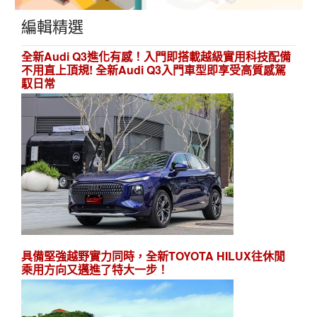
編輯精選
全新Audi Q3進化有感！入門即搭載越級實用科技配備
不用直上頂規! 全新Audi Q3入門車型即享受高質感駕
馭日常
具備堅強越野實力同時，全新TOYOTA HILUX往休閒
乘用方向又邁進了特大一步！