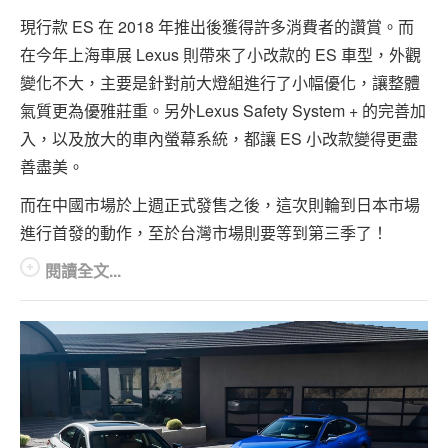
專題報導
現行款 ES 在 2018 年推出後獲得許多消費者的讚賞。而
車型比拼
在今年上海車展 Lexus 則帶來了小改款的 ES 車型，外觀
變化不大，主要是針對前大燈組進行了小幅優化，讓整體
兩輪世界
氣質更為優雅莊重。另外Lexus Safety System + 的完善加
入，以及放大的車內螢幕系統，都讓 ES 小改款變得更盡
善盡美。
而在中國市場於上週正式發售之後，這次則輪到日本市場
進行首發的動作，至於台灣市場則要等到第三季了！
閱讀全文...