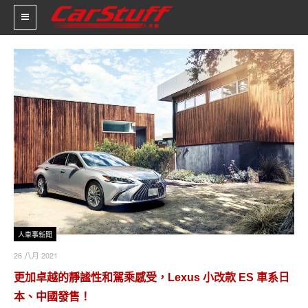
新車價格
車市新聞
賽車新聞
汽車改裝
輪胎特區
促銷訊息
人車事新聞
26 八月 2021
人車軼事
更加卓越的靜謐性和駕乘感受，Lexus 小改款 ES 車系日
試車報導
本、中國發售！