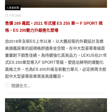
人車事新聞
27 八月 2020
售價 169 萬起，2021 年式樣 ES 250 單一 F SPORT 規
格、ES 200動力升級進化登場
自2018年全新ES上市以來，以大膽前衛的外觀設計及媲
美旗艦房車的超規格舒適乘坐空間，在中大型豪華車級距
屢屢創下銷售佳績。為持續強化其商品力，LEXUS在21年
式ES 250車型導入F SPORT等級，塑造出鮮明的運動化
風格之外，也為ES 200升級全新動力單元，必定將再次掀
起中大型豪華房車買家高度矚目。
閱讀全文...