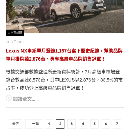
人車事新聞
01 八月 2019
Lexus NX車系單月登錄1,167台寫下歷史紀錄，幫助品牌
單月掛牌達2,876台、勇奪高級車品牌銷售冠軍！
根據交通部數據監理所最新資料統計，7月高級車市場登
錄台數高達8,573台，其中LEXUS以2,876台，33.5%的市
占率，成功登上高級車品牌銷售冠軍！
閱讀全文...
最先
上一篇
1
2
3
4
5
6
7