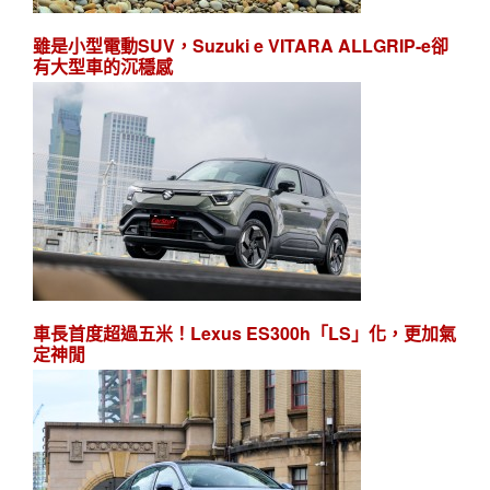
雖是小型電動SUV，Suzuki e VITARA ALLGRIP-e卻
有大型車的沉穩感
車長首度超過五米！Lexus ES300h「LS」化，更加氣
定神閒