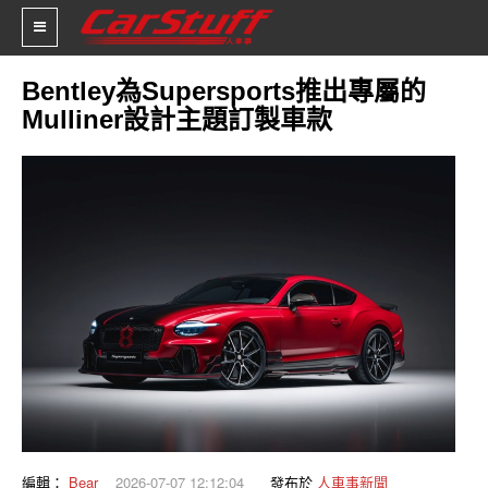
Bentley為Supersports推出專屬的
Mulliner設計主題訂製車款
新車價格
車市新聞
賽車新聞
汽車改裝
輪胎特區
促銷訊息
人車軼事
試車報導
編輯：
Bear
2026-07-07 12:12:04
發布於
人車事新聞