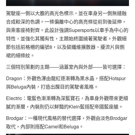
駕駛座一側以大膽的高光色標示，並在車身另一側無縫融
合成較深的色調。一條偏離中心的高亮條從前到後延伸，
與乘客座椅對齊。此設計強調Supersports以車手為中心的
特性，並強化其獨有性，主題始終圍繞著駕駛者。外觀細
節包括前格柵的編號8，以及碳纖維擴散器、擾流片與側
裙的細條紋。
三個特別策劃的主題——涵蓋室內與外部——皆可選擇：
Dragon：外觀色澤由龍紅逐漸轉為黑水晶，搭配Hotspur
與Beluga內裝，打造出醒目的駕駛者風格。
Electric：電藍色漸漸轉為深藍寶石，為車身外觀帶來更細
膩的漸層，內裝則仍以鮮豔的Klein藍搭配帝國藍座艙。
Brodgar：一種現代風格的替代選擇，外觀由淡色Brodgar
取代，內部則搭配Camel和Beluga。