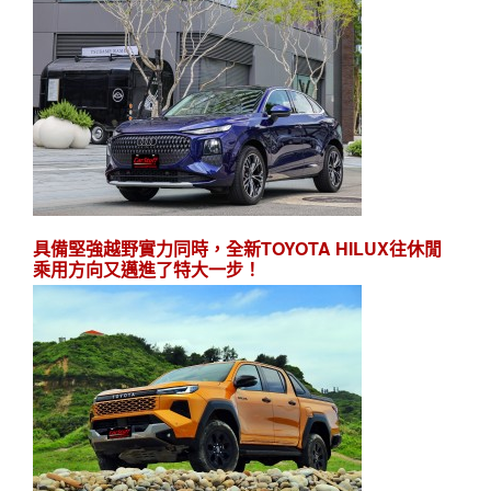
具備堅強越野實力同時，全新TOYOTA HILUX往休閒
乘用方向又邁進了特大一步！