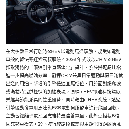
在大多數日常行駛時e:HEV以電動馬達驅動，感受如電動
車般的輕快零遲滯駕馭體驗。2026 年式改款CR-V e:HEV
採取獨特的「兩速引擎直驅鎖定」設計，系統搭配超比檔
進一步提高燃油效率，發揮CR-V兼具日常通勤與假日滿載
出遊的用途。新增的引擎低速直驅檔位，用於面對緩爬坡
或滿載時提供輕快的加速表現，演繹e:HEV電油科技駕馭
樂趣與節能兼具的雙重優勢。同時藉由e:HEV系統，透過
引擎驅動發電用馬達與ESB電動伺服煞車進行能量回收，
主動替鋰離子電池回充維持最佳蓄電量。此外更搭載B檔
回充煞車模式，於下坡行駛路段或需與車距保持距離情境