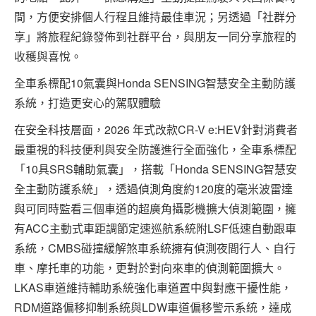
間，方便安排個人行程且維持最佳車況；另透過「社群分
享」將旅程紀錄發佈到社群平台，與朋友一同分享旅程的
收穫與喜悅。
全車系標配10氣囊與Honda SENSING智慧安全主動防護
系統，打造更安心的駕馭體驗
在安全科技層面，2026 年式改款CR-V e:HEV針對消費者
最重視的科技便利與安全防護進行全面強化，全車系標配
「10具SRS輔助氣囊」，搭載「Honda SENSING智慧安
全主動防護系統」，透過偵測角度約120度的毫米波雷達
與可同時監看三個車道的超廣角攝影機擴大偵測範圍，擁
有ACC主動式車距調節定速巡航系統附LSF低速自動跟車
系統，CMBS碰撞緩解煞車系統擁有偵測夜間行人、自行
車、摩托車的功能，更對於對向來車的偵測範圍擴大。
LKAS車道維持輔助系統強化車道置中與對應干擾性能，
RDM道路偏移抑制系統與LDW車道偏移警示系統，達成