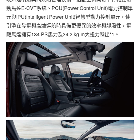
動馬達E-CVT系統、PCU(Power Control Unit)電力控制單
元與IPU(Intelligent Power Unit)智慧型動力控制單元，使
引擎在發電與高速巡航時具備更優異的效率與靜肅性，電
驅馬達擁有184 PS馬力及34.2 kg-m大扭力輸出*1。