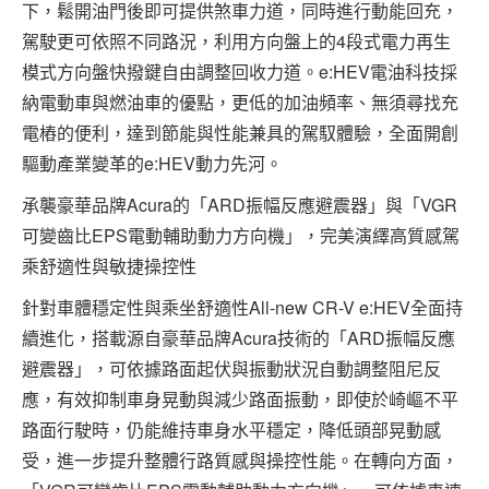
下，鬆開油門後即可提供煞車力道，同時進行動能回充，
駕駛更可依照不同路況，利用方向盤上的4段式電力再生
模式方向盤快撥鍵自由調整回收力道。e:HEV電油科技採
納電動車與燃油車的優點，更低的加油頻率、無須尋找充
電樁的便利，達到節能與性能兼具的駕馭體驗，全面開創
驅動產業變革的e:HEV動力先河。
承襲豪華品牌Acura的「ARD振幅反應避震器」與「VGR
可變齒比EPS電動輔助動力方向機」，完美演繹高質感駕
乘舒適性與敏捷操控性
針對車體穩定性與乘坐舒適性All-new CR-V e:HEV全面持
續進化，搭載源自豪華品牌Acura技術的「ARD振幅反應
避震器」，可依據路面起伏與振動狀況自動調整阻尼反
應，有效抑制車身晃動與減少路面振動，即使於崎嶇不平
路面行駛時，仍能維持車身水平穩定，降低頭部晃動感
受，進一步提升整體行路質感與操控性能。在轉向方面，