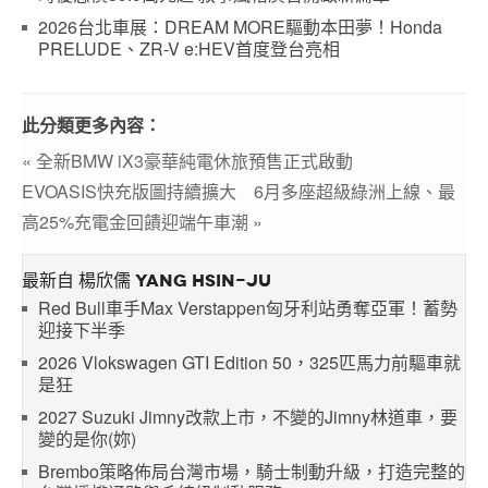
2026台北車展：DREAM MORE驅動本田夢！Honda
PRELUDE、ZR-V e:HEV首度登台亮相
此分類更多內容：
« 全新BMW iX3豪華純電休旅預售正式啟動
EVOASIS快充版圖持續擴大 6月多座超級綠洲上線、最
高25%充電金回饋迎端午車潮 »
最新自 楊欣儒 YANG HSIN-JU
Red Bull車手Max Verstappen匈牙利站勇奪亞軍！蓄勢
迎接下半季
2026 Vlokswagen GTI Edition 50，325匹馬力前驅車就
是狂
2027 Suzuki Jimny改款上市，不變的Jimny林道車，要
變的是你(妳)
Brembo策略佈局台灣市場，騎士制動升級，打造完整的