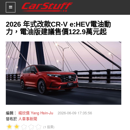
2026 年式改款CR-V e:HEV電油動
力，電油版建議售價122.9萬元起
新車價格
車市新聞
賽車新聞
汽車改裝
輪胎特區
促銷訊息
人車軼事
編輯：
楊欣儒 Yang Hsin-Ju
2026-06-09 17:35:56
發布於
人車事新聞
試車報導
(1 投票)