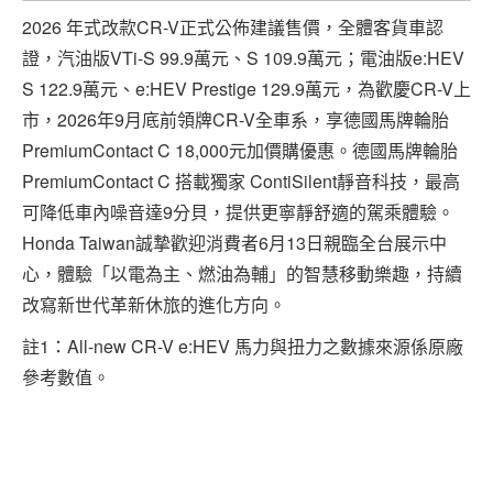
2026 年式改款CR-V正式公佈建議售價，全體客貨車認
證，汽油版VTi-S 99.9萬元、S 109.9萬元；電油版e:HEV
S 122.9萬元、e:HEV Prestige 129.9萬元，為歡慶CR-V上
市，2026年9月底前領牌CR-V全車系，享德國馬牌輪胎
PremiumContact C 18,000元加價購優惠。德國馬牌輪胎
PremiumContact C 搭載獨家 ContiSilent靜音科技，最高
可降低車內噪音達9分貝，提供更寧靜舒適的駕乘體驗。
Honda Taiwan誠摯歡迎消費者6月13日親臨全台展示中
心，體驗「以電為主、燃油為輔」的智慧移動樂趣，持續
改寫新世代革新休旅的進化方向。
註1：All-new CR-V e:HEV 馬力與扭力之數據來源係原廠
參考數值。