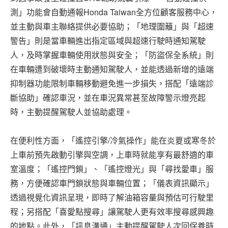
測」功能會自動通報Honda Taiwan全方位顧客服務中心，
並主動與車主聯絡提供必要協助；「地理圍籬」與「超速
警告」則是當車輛進出指定區域與超速行駛時通知駕駛
人，及時掌握車輛使用狀態與安全；「防盜保全系統」則
在車輛遭到破壞時主動通知駕駛人，並能透過新增的遠端
抑制器功能限制車輛移動避免進一步損失，搭配「遠端診
斷協助」確認車況，並在車況異常甚至故障警示燈亮起
時，主動提醒駕駛人並協助處理。
在便利性方面，「遙控引擎/冷氣操作」能在炎夏或寒冬於
上車前預先啟動引擎與空調，上車時就能享有最舒適的車
室溫度；「遙控門鎖」、「遙控燈光」與「尋找愛車」服
務，方便確認車門鎖狀態與車輛位置；「儀表資訊顯示」
透過視覺化資訊呈現，即時了解油箱容量與預估可行駛里
程；另搭配「喜愛點搜尋」讓駕駛人更有效率搜尋感興趣
的地點。此外，「訊息溝通」主動提醒駕駛人次回保養時