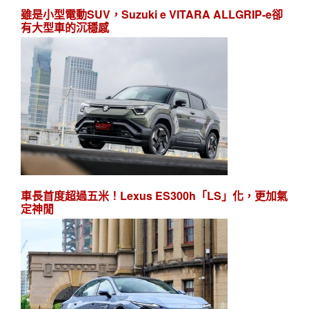
雖是小型電動SUV，Suzuki e VITARA ALLGRIP-e卻
有大型車的沉穩感
車長首度超過五米！Lexus ES300h「LS」化，更加氣
定神閒