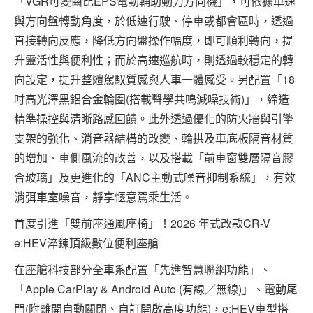
「VGR可變齒比EPS電動輔助動力方向機」，可依據車速
與方向盤轉動角度，於低速行駛、停車或都會區時，透過
直接轉向反應，降低方向盤操作幅度，即可順利轉向，提
升靈活性與便利性；而於高速巡航時，則透過較穩定的轉
向設定，提升整體駕馭質感與人車一體感受。另配置「18
吋高光澤黑鋁合金輪圈(搭載聲學共鳴減噪技術)」，締造
精準操控與清晰路感回饋。此外透過優化的防火牆與引擎
支架的強化、消音器結構的改變、輪拱及車底板隔音材質
的增加、車側風流的改善，以及搭載「前車窗雙層隔音膠
合玻璃」及更進化的「ANC主動式噪音抑制系統」，有效
消弭車室噪音，靜享愜意駕乘生活。
首度引進「雙前座通風座椅」！2026 年式改款CR-V
e:HEV淬鍊頂級數位便利座艙
在座艙科技部分全車系配置「先進智慧聯網功能」、
「Apple CarPlay & Android Auto (有線／無線)」、電動尾
門(附離開自動關閉、自訂開啟高度功能)，e:HEV車型搭