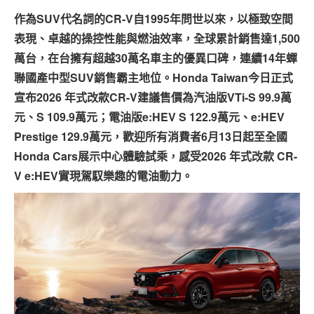
專題報導
作為SUV代名詞的CR-V自1995年問世以來，以極致空間
表現、卓越的操控性能與燃油效率，全球累計銷售達1,500
車型比拼
萬台，在台擁有超越30萬名車主的優異口碑，連續14年蟬
兩輪世界
聯國產中型SUV銷售霸主地位。Honda Taiwan今日正式
宣布2026 年式改款CR-V建議售價為汽油版VTi-S 99.9萬
元、S 109.9萬元；電油版e:HEV S 122.9萬元、e:HEV
Prestige 129.9萬元，歡迎所有消費者6月13日起至全國
Honda Cars展示中心體驗試乘，感受2026 年式改款 CR-
V e:HEV實現駕馭樂趣的電油動力。