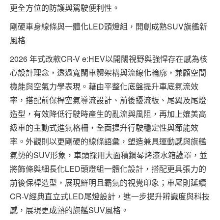
更全方位的防護與駕駛便利性。
剛硬車身線條與一體化LED頭燈組，開創成熟SUV旗艦新
風格
2026 年式改款CR-V e:HEV以開闊視野與強悍存在感為核
心設計理念，透過寬闊車體架構與流線化輪廓，兼顧空間
機能與空氣力學表現。藉由平整化底盤提升車底氣流效
率，搭配前保桿空氣導流設計、前後擾流板、尾翼及尾燈
造型，有效降低行駛時產生的亂流與風阻，再加上媲美高
級車的主動式進氣格柵，全面提升行駛穩定性與節能效
率。外觀則以更剛硬的線條語彙，塑造兼具運動感與旗艦
氣勢的SUV形象，車頭採用大面積鋼琴烤漆水箱護罩，並
將飾條與細長化LED頭燈組一體化設計，搭配更具張力的
前後保桿造型，展現鮮明且霸氣的視覺印象；車尾則延續
CR-V經典直立式LED尾燈設計，進一步提升辨識度與科技
感，展現更成熟的旗艦SUV風格。