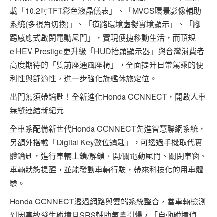
載「10.2吋TFT彩色液晶儀表」、「MVCS環景影像輔助
系統(多視角切換)」、「道路環境虛擬實境顯示」、「腳
踢感應式啟閉電動尾門」，實現便捷移動生活，而頂規
e:HEV Prestige更升級「HUD抬頭顯示器」與台灣消費者
高度期待的「雙前座通風座椅」，全面提升日常駕乘的便
利性與舒適性，進一步強化旗艦休旅定位。
出門無須帶鑰匙！全新進化Honda CONNECT，開啟人車
無縫連結新紀元
全車系配備新世代Honda CONNECT先進智慧聯網系統，
另額外搭載「Digital Key數位鑰匙」，可透過手機取代實
體鑰匙，進行車輛上鎖/解鎖、開/關電動尾門、關閉車窗、
車輛狀態提醒，並能發動車輛行駛，帶來科技化的用車體
驗。
Honda CONNECT透過網路與雲端系統整合，當車輛檢測
到因事故發生碰撞且SRS輔助氣囊引爆，「自動碰撞偵