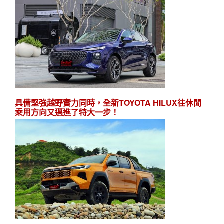
具備堅強越野實力同時，全新TOYOTA HILUX往休閒
乘用方向又邁進了特大一步！