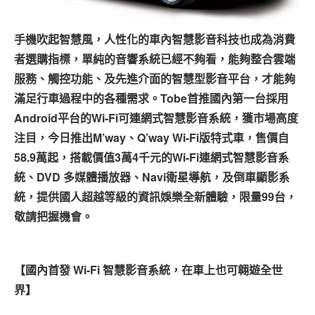
專題報導
車型比拼
手機吹起智慧風，人性化的車內智慧影音科技也成為消費
者選購指標，單純的音響系統已經不夠看，能夠整合雲端
兩輪世界
服務、觸控功能、及先進介面的智慧型影音平台，才能夠
滿足行車過程中的各種需求。Tobe首推國內第一台採用
Android平台的Wi-Fi可連網式智慧影音系統，獲市場高度
注目，今日推出M’way、Q’way Wi-Fi版特式車，售價自
58.9萬起，搭載價值3萬4千元的Wi-Fi連網式智慧影音系
統、DVD 多媒體播放器、Navi衛星導航，及倒車顯影系
統，提供國人超越等級的資訊娛樂全新體驗，限量99台，
敬請把握機會。
【國內首發 Wi-Fi 智慧影音系統，在車上也可翱遊全世
界】