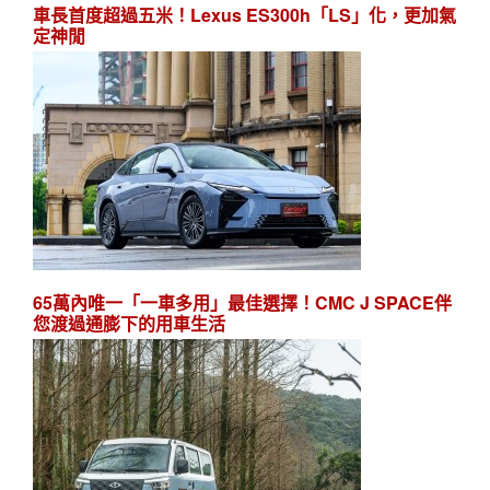
車長首度超過五米！Lexus ES300h「LS」化，更加氣
定神閒
65萬內唯一「一車多用」最佳選擇！CMC J SPACE伴
您渡過通膨下的用車生活