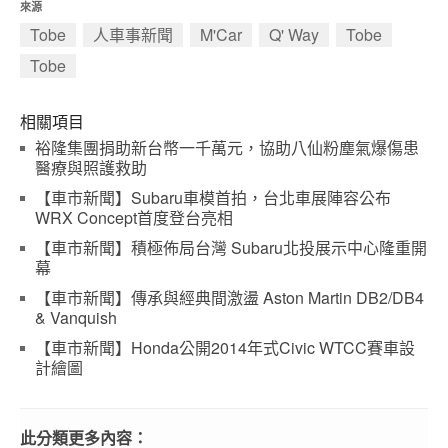
來源
Tobe
人車事新聞
M'Car
Q' Way
Tobe
Tobe
相關項目
裕隆集團捐助新台幣一千萬元，協助八仙粉塵氣爆傷患
醫療與照護救助
【車市新聞】Subaru車模首拍，台北車展陣容公布
WRX Concept首度登台亮相
【車市新聞】積極佈局台灣 Subaru北投展示中心隆重開
幕
【車市新聞】傳承與經典間激盪 Aston Martin DB2/DB4
& Vanquish
【車市新聞】Honda公開2014年式Civic WTCC賽車設
計繪圖
此分類更多內容：