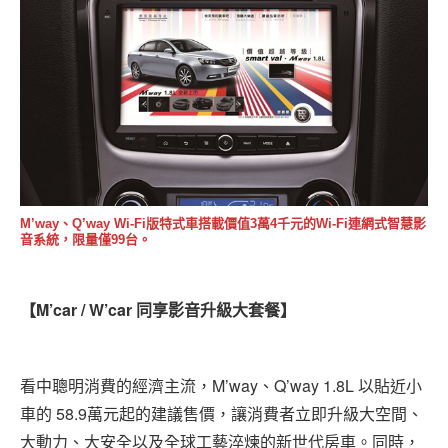
M’way、Q’way Wi-Fi版特式車搭載價值3萬4千元的Wi-Fi連網式智慧影
音系統，限量僅99台。
【M’car / W’car 同享影音升級大套餐】
看中聰明消費的經濟主流，M’way、Q’way 1.8L 以貼近小
車的 58.9萬元起的建議售價，讓消費者立即升級大空間、
大動力、大安全以及全球工藝淬煉的新世代房車。同時，