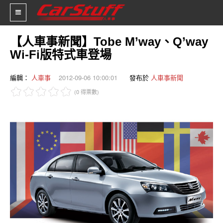
【人車事新聞】Tobe M’way、Q’way
Wi-Fi版特式車登場
新車價格
編輯：
人車事
2012-09-06 10:00:01
發布於
人車事新聞
車市新聞
(0 得票數)
賽車新聞
汽車改裝
輪胎特區
促銷訊息
人車軼事
試車報導