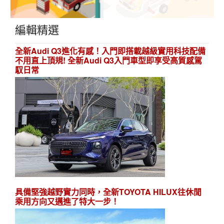
編輯精選
全新Audi Q3進化有感！入門即搭載越級實用科技配備
不用直上頂規! 全新Audi Q3入門車型即享受高質感駕
馭日常
具備堅強越野實力同時，全新TOYOTA HILUX往休閒
乘用方向又邁進了特大一步！