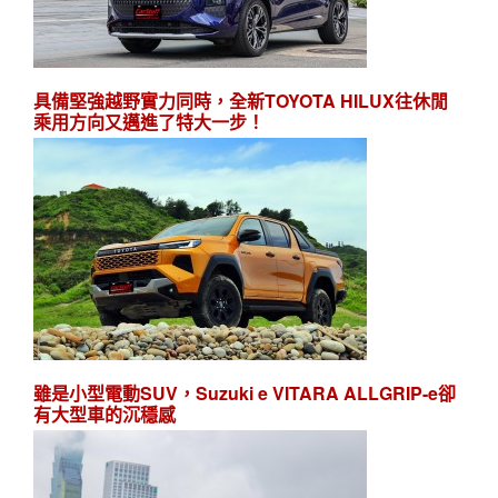
具備堅強越野實力同時，全新TOYOTA HILUX往休閒
乘用方向又邁進了特大一步！
雖是小型電動SUV，Suzuki e VITARA ALLGRIP-e卻
有大型車的沉穩感