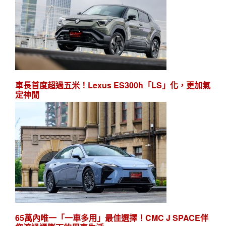
車長首度超過五米！Lexus ES300h「LS」化，更加氣
定神閒
65萬內唯一「一車多用」最佳選擇！CMC J SPACE伴