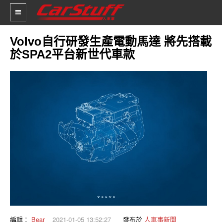
Volvo自行研發生產電動馬達 將先搭載
於SPA2平台新世代車款
新車價格
車市新聞
賽車新聞
汽車改裝
輪胎特區
促銷訊息
人車軼事
試車報導
編輯：
Bear
2021-01-05 13:52:27
發布於
人車事新聞