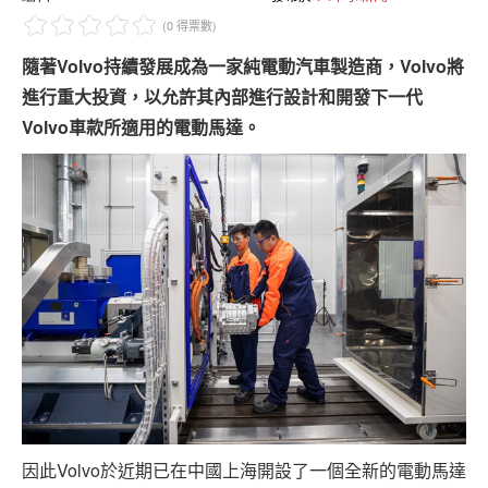
專題報導
(0 得票數)
車型比拼
隨著Volvo持續發展成為一家純電動汽車製造商，Volvo將
進行重大投資，以允許其內部進行設計和開發下一代
兩輪世界
Volvo車款所適用的電動馬達。
因此Volvo於近期已在中國上海開設了一個全新的電動馬達