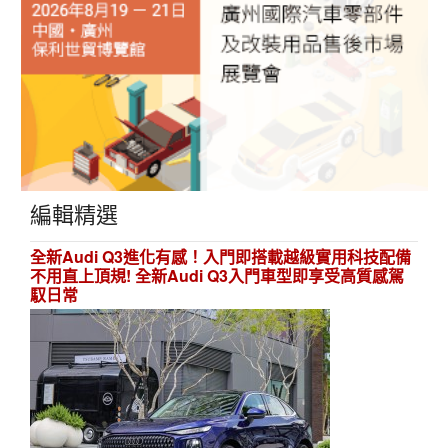
編輯精選
全新Audi Q3進化有感！入門即搭載越級實用科技配備
不用直上頂規! 全新Audi Q3入門車型即享受高質感駕
馭日常