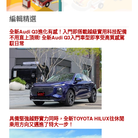
編輯精選
全新Audi Q3進化有感！入門即搭載越級實用科技配備
不用直上頂規! 全新Audi Q3入門車型即享受高質感駕
馭日常
具備堅強越野實力同時，全新TOYOTA HILUX往休閒
乘用方向又邁進了特大一步！