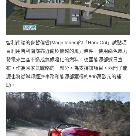
智利南端的麥哲倫省(Magallanes)的「Haru Oni」試點項
目利用智利南部靠近南極優越的風力條件，使用綠色風力
發電來生產不造成氣候暖化的燃料。德國能源部近日宣
布，作為國家氫戰略的一部分，為支持該項目，西門子能
源也將從聯邦經濟事務和能源部獲得約800萬歐元的補
助。