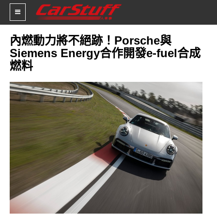
內燃動力將不絕跡！Porsche與
Siemens Energy合作開發e-fuel合成
新車價格
燃料
車市新聞
賽車新聞
汽車改裝
輪胎特區
促銷訊息
人車軼事
試車報導