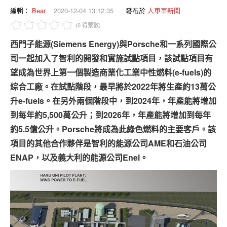
專題報導
編輯：
Bear
2020-12-04 13:12:35
發布於
人車事新聞
(0 得票數)
車型比拼
西門子能源(Siemens Energy)與Porsche和一系列國際公
兩輪世界
司一起加入了智利的開發和實施試點項目，該試點項目有
望成為世界上第一個製造商業化工業中性燃料(e-fuels)的
綜合工廠。在試點階段，最早將於2022年將生產約13萬公
升e-fuels。在另外兩個階段中，到2024年，年產能將增加
到每年約5,500萬公升；到2026年，年產能將增加到每年
約5.5億公升。Porsche將成為此綠色燃料的主要客戶。該
項目的其他合作夥伴是智利的能源公司AME和石油公司
ENAP，以及義大利的能源公司Enel。