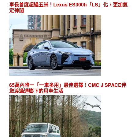
車長首度超過五米！Lexus ES300h「LS」化，更加氣
定神閒
65萬內唯一「一車多用」最佳選擇！CMC J SPACE伴
您渡過通膨下的用車生活