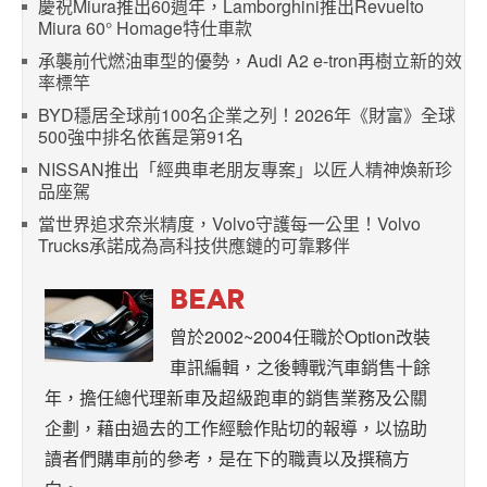
慶祝Miura推出60週年，Lamborghini推出Revuelto
Miura 60° Homage特仕車款
承襲前代燃油車型的優勢，Audi A2 e-tron再樹立新的效
率標竿
BYD穩居全球前100名企業之列！2026年《財富》全球
500強中排名依舊是第91名
NISSAN推出「經典車老朋友專案」以匠人精神煥新珍
品座駕
當世界追求奈米精度，Volvo守護每一公里！Volvo
Trucks承諾成為高科技供應鏈的可靠夥伴
BEAR
曾於2002~2004任職於Option改裝
車訊編輯，之後轉戰汽車銷售十餘
年，擔任總代理新車及超級跑車的銷售業務及公關
企劃，藉由過去的工作經驗作貼切的報導，以協助
讀者們購車前的參考，是在下的職責以及撰稿方