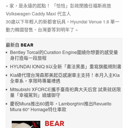
« 家，是永遠的起點！ 「恰恰」彭政閔擔任福斯商旅
Volkswagen Caddy Maxi 代言人
30歲以下年輕人的新都會玩具，Hyundai Venue 1.6 單一
動力韓國發售、台灣要等到明年了 »
最新自 BEAR
Bentley Torcal的Curation Engine圍繞你想要的感受量
身打造每一段旅程
HYUNDAI IONIQ 9以全新「書法黑墨」重寫旗艦規則書
Kia總代理台灣森那美起亞感謝車主支持！本月入主Kia
全車系，享限時專屬禮遇
Mitsubishi XFORCE攜手臺南祀典大天后宮 試乘就送限
量「幸福駕到」過爐御守
慶祝Miura推出60週年，Lamborghini推出Revuelto
Miura 60° Homage特仕車款
BEAR