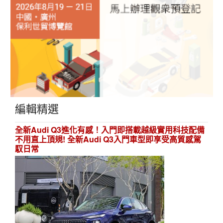
編輯精選
全新Audi Q3進化有感！入門即搭載越級實用科技配備
不用直上頂規! 全新Audi Q3入門車型即享受高質感駕
馭日常