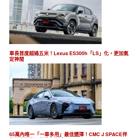
車長首度超過五米！Lexus ES300h「LS」化，更加氣
定神閒
65萬內唯一「一車多用」最佳選擇！CMC J SPACE伴