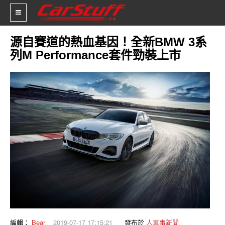
源自賽道的熱血基因！全新BMW 3系
列M Performance套件勁裝上市
新車價格
車市新聞
賽車新聞
汽車改裝
輪胎特區
促銷訊息
人車軼事
試車報導
編輯：
Bear
2019-07-17 17:15:21
發布於
人車事新聞