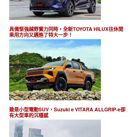
具備堅強越野實力同時，全新TOYOTA HILUX往休閒
乘用方向又邁進了特大一步！
雖是小型電動SUV，Suzuki e VITARA ALLGRIP-e卻
有大型車的沉穩感