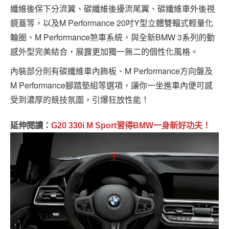
纖維後保下分流翼、碳纖維後擾流尾翼、碳纖維車外後視
鏡蓋等，以及M Performance 20吋Y型立體雙輻式輕量化
輪圈、M Performance煞車系統，與全新BMW 3系列的動
感外型完美結合，展露更加獨一無二的個性化風格。
內裝部分則有碳纖維車內飾板、M Performance方向盤及
M Performance腳踏墊組等選項，讓你一坐進車內便可感
受到濃厚的競技氛圍，引爆狂放性能！
延伸閱讀：
G20 330i M Sport習得BMW一身新好功夫！