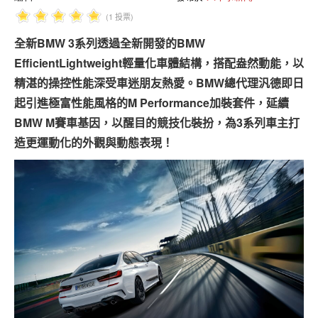
專題報導
(1 投票)
車型比拼
全新BMW 3系列透過全新開發的BMW
EfficientLightweight輕量化車體結構，搭配盎然動能，以
兩輪世界
精湛的操控性能深受車迷朋友熱愛。BMW總代理汎德即日
起引進極富性能風格的M Performance加裝套件，延續
BMW M賽車基因，以醒目的競技化裝扮，為3系列車主打
造更運動化的外觀與動態表現！