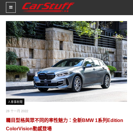
新車價格
車市新聞
賽車新聞
汽車改裝
輪胎特區
促銷訊息
人車事新聞
28 十一月 2022
人車軼事
矚目型格與眾不同的率性魅力：全新BMW 1系列Edition
試車報導
ColorVision動感登場