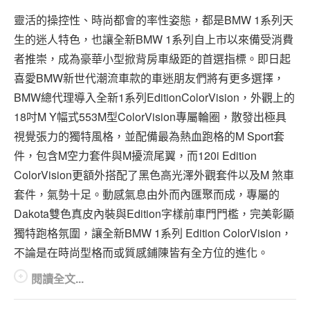
專題報導
靈活的操控性、時尚都會的率性姿態，都是BMW 1系列天
車型比拼
生的迷人特色，也讓全新BMW 1系列自上市以來備受消費
者推崇，成為豪華小型掀背房車級距的首選指標。即日起
兩輪世界
喜愛BMW新世代潮流車款的車迷朋友們將有更多選擇，
BMW總代理導入全新1系列EditionColorVision，外觀上的
18吋M Y幅式553M型ColorVision專屬輪圈，散發出極具
視覺張力的獨特風格，並配備最為熱血跑格的M Sport套
件，包含M空力套件與M擾流尾翼，而120i Edition
ColorVision更額外搭配了黑色高光澤外觀套件以及M 煞車
套件，氣勢十足。動感氣息由外而內匯聚而成，專屬的
Dakota雙色真皮內裝與Edition字樣前車門門檻，完美彰顯
獨特跑格氛圍，讓全新BMW 1系列 Edition ColorVision，
不論是在時尚型格而或質感鋪陳皆有全方位的進化。
閱讀全文...