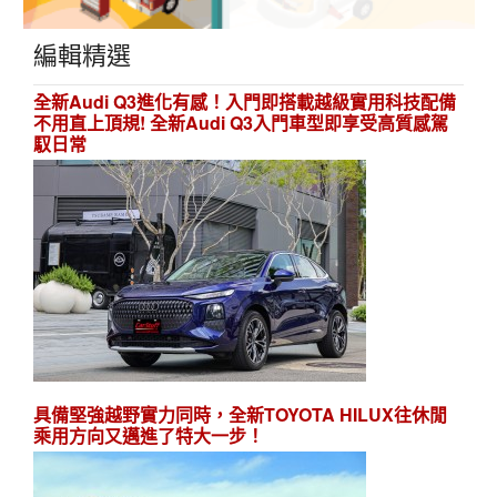
編輯精選
全新Audi Q3進化有感！入門即搭載越級實用科技配備
不用直上頂規! 全新Audi Q3入門車型即享受高質感駕
馭日常
具備堅強越野實力同時，全新TOYOTA HILUX往休閒
乘用方向又邁進了特大一步！