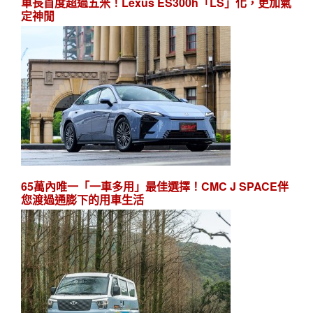
車長首度超過五米！Lexus ES300h「LS」化，更加氣
定神閒
65萬內唯一「一車多用」最佳選擇！CMC J SPACE伴
您渡過通膨下的用車生活