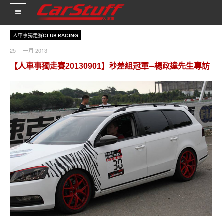
人車事獨走賽Club Racing
25 十一月 2013
新車價格
【人車事獨走賽20130901】秒差組冠軍─楊政達先生專訪
車市新聞
賽車新聞
汽車改裝
輪胎特區
促銷訊息
人車軼事
試車報導