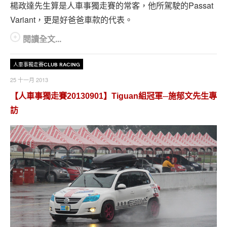
專題報導
楊政達先生算是人車事獨走賽的常客，他所駕駛的Passat
Variant，更是好爸爸車款的代表。
車型比拼
閱讀全文...
兩輪世界
人車事獨走賽Club Racing
25 十一月 2013
【人車事獨走賽20130901】Tiguan組冠軍─施郁文先生專
訪