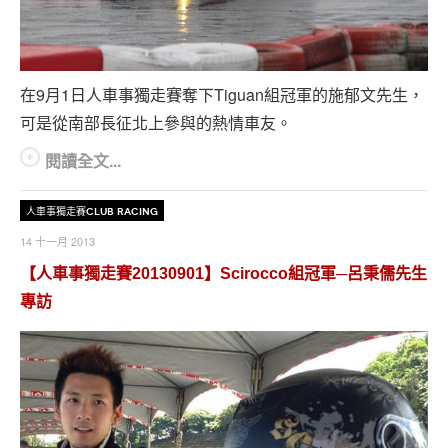
在9月1日人車事獨走賽奪下Tiguan組冠軍的施郁文先生，
可是從南部長征北上參與的熱情車友。
閱讀全文...
人車事獨走賽Club Racing
14 十一月 2013
【人車事獨走賽20130901】Scirocco組冠軍─呂秉儒先生
專訪