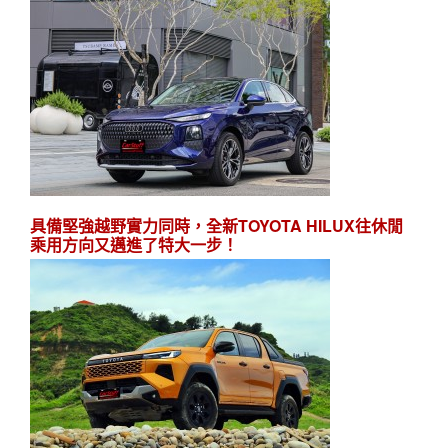
具備堅強越野實力同時，全新TOYOTA HILUX往休閒
乘用方向又邁進了特大一步！