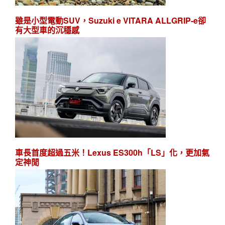
雖是小型電動SUV，Suzuki e VITARA ALLGRIP-e卻
有大型車的沉穩感
車長首度超過五米！Lexus ES300h「LS」化，更加氣
定神閒