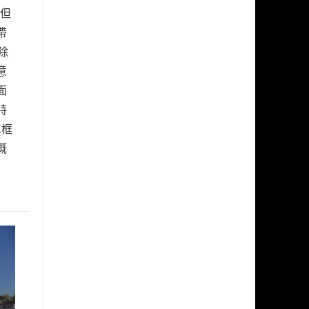
，但
帶
除
意
面
特
車框
概