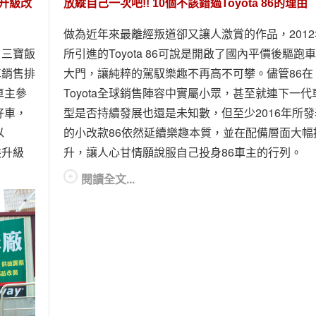
門升級改
放縱自己一次吧!! 10個不該錯過Toyota 86的理由
做為近年來最離經叛道卻又讓人激賞的作品，2012
、三寶飯
所引進的Toyota 86可說是開啟了國內平價後驅跑
車銷售排
大門，讓純粹的駕馭樂趣不再高不可攀。儘管86在
車主參
Toyota全球銷售陣容中實屬小眾，甚至就連下一代
好車，
型是否持續發展也還是未知數，但至少2016年所發
以
的小改款86依然延續樂趣本質，並在配備層面大幅
裝升級
升，讓人心甘情願說服自己投身86車主的行列。
閱讀全文...