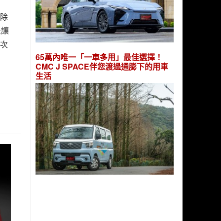
，除
是讓
這次
65萬內唯一「一車多用」最佳選擇！
CMC J SPACE伴您渡過通膨下的用車
生活