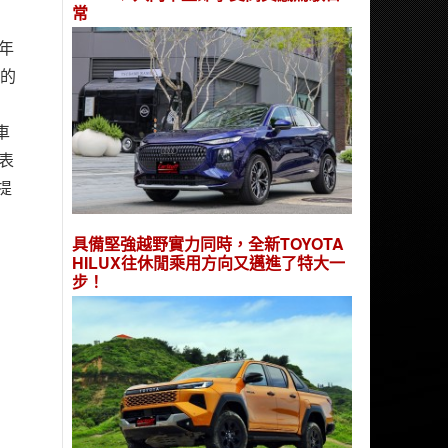
常
年
車的
車
表
提
具備堅強越野實力同時，全新TOYOTA
HILUX往休閒乘用方向又邁進了特大一
步！