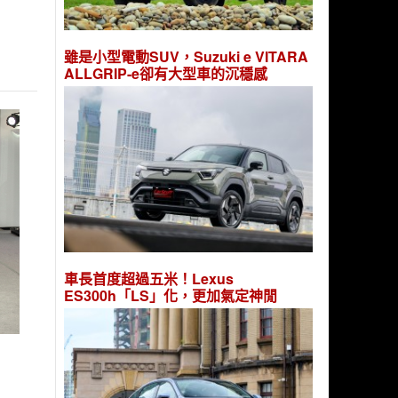
雖是小型電動SUV，Suzuki e VITARA
ALLGRIP-e卻有大型車的沉穩感
車長首度超過五米！Lexus
ES300h「LS」化，更加氣定神閒