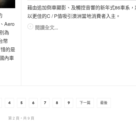
藉由追加倒車顯影、及觸控音響的新年式86車系，
的
以更佳的C / P值吸引澳洲當地消費者入主。
、Aero
閱讀全文...
分別為
新台幣
過可惜的是
，國內車
4
5
6
7
8
9
下一篇
最後
第 2 頁，共 9 頁