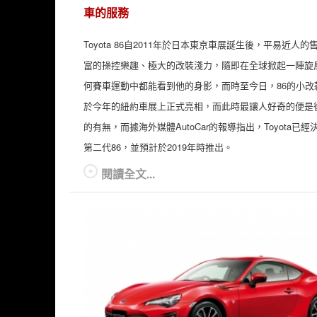
車的服務
Toyota 86自2011年於日本東京車展誕生後，平易近人的
富的操控樂趣、極大的改裝淺力，隨即在全球掀起一陣旋
何賽車運動中都能看到他的身影，而時至今日，86的小改
於今年的紐約車展上正式亮相，而此時最讓人好奇的便是
的有無，而據海外媒體AutoCar的報導指出，Toyota已經
第二代86，並預計於2019年時推出。
閱讀全文...