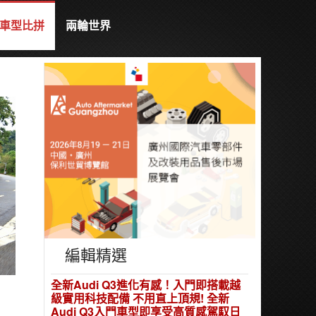
車型比拼
兩輪世界
編輯精選
全新Audi Q3進化有感！入門即搭載越
級實用科技配備 不用直上頂規! 全新
Audi Q3入門車型即享受高質感駕馭日