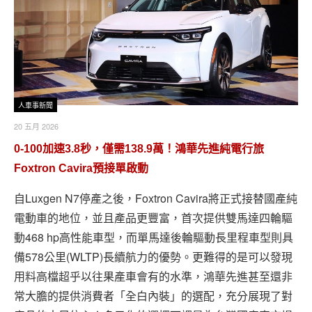
人車事新聞
20 五月 2026
0-100加速3.8秒，僅需138.9萬！鴻華先進純電行旅
Foxtron Cavira預接單啟動
自Luxgen N7停產之後，Foxtron Cavira將正式接替國產純
電動車的地位，並且產品更豐富，首次提供雙馬達四輪驅
動468 hp高性能車型，而單馬達後輪驅動長里程車型則具
備578公里(WLTP)長續航力的優勢。更難得的是可以發現
用料高檔超乎以往果產車會有的水準，鴻華先進甚至還非
常大膽的提供消費者「全白內裝」的選配，充分展現了對