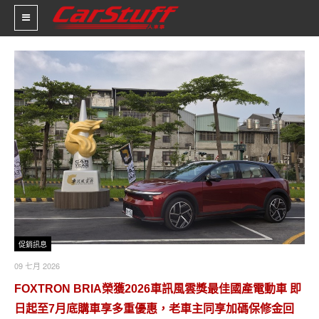
新車價格
車市新聞
賽車新聞
汽車改裝
輪胎特區
促銷訊息
促銷訊息
人車軼事
09 七月 2026
FOXTRON BRIA榮獲2026車訊風雲獎最佳國產電動車 即
試車報導
日起至7月底購車享多重優惠，老車主同享加碼保修金回