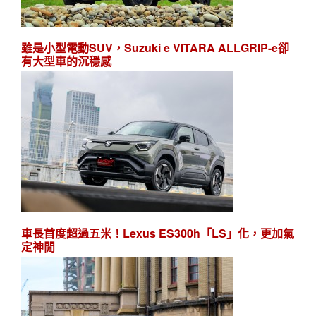
雖是小型電動SUV，Suzuki e VITARA ALLGRIP-e卻
有大型車的沉穩感
車長首度超過五米！Lexus ES300h「LS」化，更加氣
定神閒