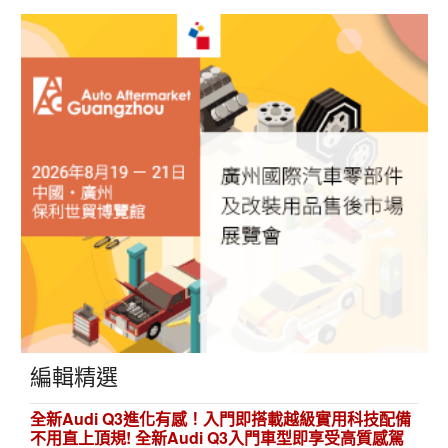
編輯精選
全新Audi Q3進化有感！入門即搭載越級實用科技配備
不用直上頂規! 全新Audi Q3入門車型即享受高質感駕