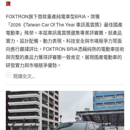
專題報導
饋
車型比拼
FOXTRON旗下首款量產純電車型BRIA，榮獲
「2026《Taiwan Car Of The Year 車訊風雲獎》最佳國產
兩輪世界
電動車」殊榮。本屆車訊風雲獎邀集專業評審團，就產品
實力、設計配備、動力表現、科技安全與市場競爭力等面
向進行嚴謹評比，FOXTRON BRIA憑藉純熟的電動車技術
與完整的產品力獲得評審團一致肯定，展現國產電動車的
研發實力與市場競爭優勢。
閱讀全文...