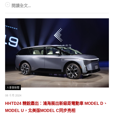
閱讀全文...
人車事新聞
08 十月 2024
HHTD24 精銳盡出：鴻海展出新級距電動車 MODEL D、
MODEL U，北美版MODEL C同步亮相