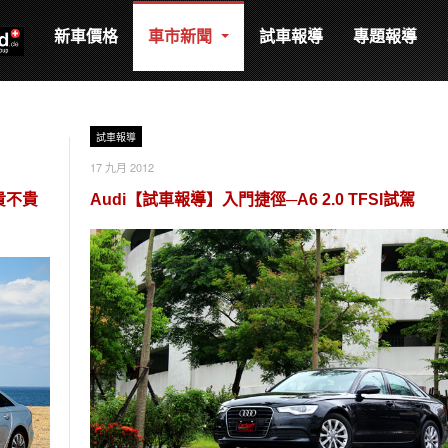
新車價格
車市新聞
試車報導
專題報導
試車報導
17 九月 2012
貴不貴
Audi【試車報導】入門捷徑─A6 2.0 TFSI試駕