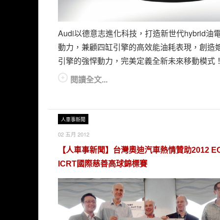
Audi以德意志進化科技，打造新世代hybrid油
動力，兼顧四缸引擎的高效能油耗表現，創造媲
引擎的強悍動力，完美定義全新未來移動模式
閱讀全文...
人車事新聞
02 五月 2012
【人車事新聞】台灣奧迪汽車熱情贊助2012 EC
ICRT國際慈善高球錦標賽