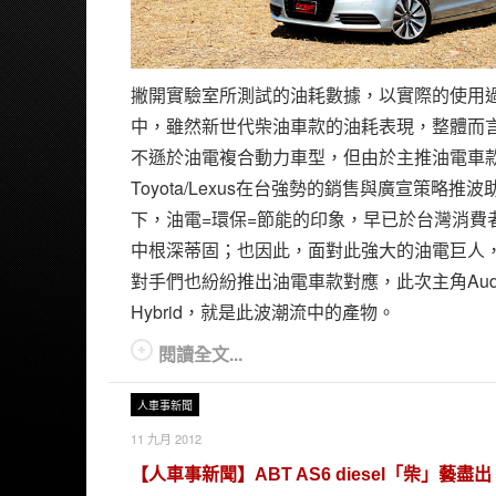
撇開實驗室所測試的油耗數據，以實際的使用
中，雖然新世代柴油車款的油耗表現，整體而
不遜於油電複合動力車型，但由於主推油電車
Toyota/Lexus在台強勢的銷售與廣宣策略推波
下，油電=環保=節能的印象，早已於台灣消費
中根深蒂固；也因此，面對此強大的油電巨人
對手們也紛紛推出油電車款對應，此次主角Audi
Hybrid，就是此波潮流中的產物。
閱讀全文...
人車事新聞
11 九月 2012
【人車事新聞】ABT AS6 diesel「柴」藝盡出