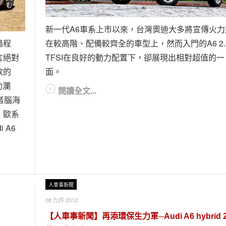
新一代A6車系上市以來，台灣奧迪大多將宣傳火力
過程
在較高階、配備較齊全的車型上，然而入門的A6 2.
言絕對
TFSI在良好的動力配置下，卻展現出相對超值的一
款的
面。
助瀾
閱讀全文...
者腦海
，歐系
 A6
人車事新聞
08 九月 2012
【人車事新聞】再添環保生力軍─Audi A6 hybrid 2