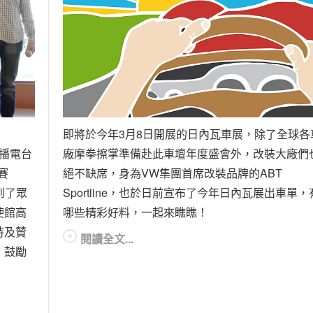
即將於今年3月8日開展的日內瓦車展，除了全球各
廣播電台
廠摩拳擦掌準備赴此車壇年度盛會外，改裝大廠們
賽
絕不缺席，身為VW集團首席改裝品牌的ABT
，受到了眾
Sportline，也於日前宣布了今年日內瓦展出車單，
使館高
哪些精彩好料，一起來瞧瞧！
持及贊
閱讀全文...
，鼓勵