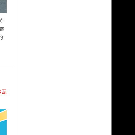
將
電
的
內瓦