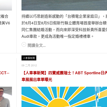
電複合
持續以巧思創造新感動的「台積電企業家庭日」，
美V6
於8月4日至8月5日假新竹縣立體育場首度舉辦台積
！
同仁集團結婚活動，而向來即深受科技新貴所喜愛
Audi車款，更成為活動唯一指定婚禮禮車。
閱讀全文...
人車事新聞
09 二月 2012
CT─
【人車事新聞】四寶威震瑞士！ABT Sportline日
車展展出車單曝光