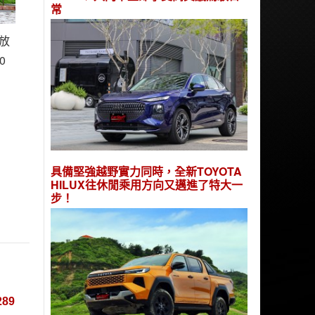
常
放
0
具備堅強越野實力同時，全新TOYOTA
HILUX往休閒乘用方向又邁進了特大一
步！
89