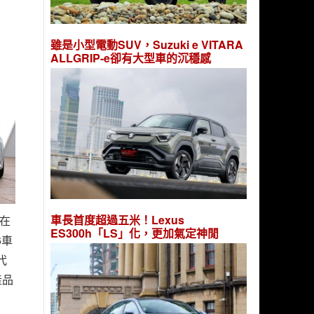
雖是小型電動SUV，Suzuki e VITARA
ALLGRIP-e卻有大型車的沉穩感
車長首度超過五米！Lexus
月在
ES300h「LS」化，更加氣定神閒
6車
代
產品