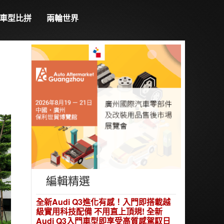
車型比拼
兩輪世界
編輯精選
全新Audi Q3進化有感！入門即搭載越
級實用科技配備 不用直上頂規! 全新
Audi Q3入門車型即享受高質感駕馭日