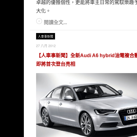
卓越的優雅個性，更能將車主日常的駕馭樂趣
大化。
閱讀全文...
人車事新聞
27 八月 2012
【人車事新聞】全新Audi A6 hybrid油電複
即將首次登台亮相