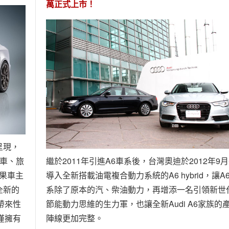
萬正式上市！
呈現，
房車、旅
繼於2011年引進A6車系後，台灣奧迪於2012年9
如果車主
導入全新搭載油電複合動力系統的A6 hybrid，讓A
全新的
系除了原本的汽、柴油動力，再增添一名引領新世
6帶來性
節能動力思維的生力軍，也讓全新Audi A6家族的
僅擁有
陣線更加完整。