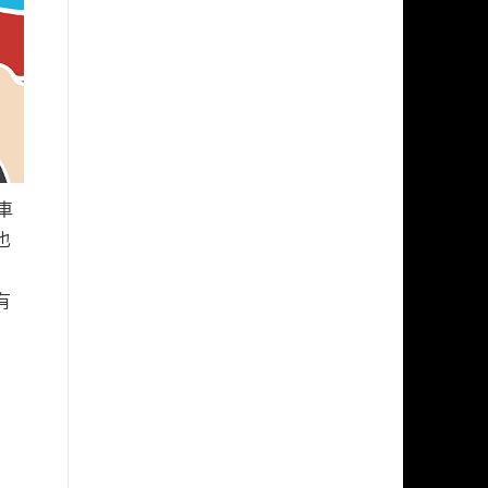
車
也
有