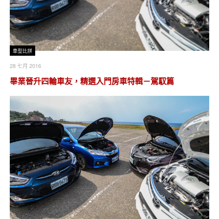
車型比拼
28 七月 2016
畢業晉升四輪車友，精選入門房車特輯－駕馭篇