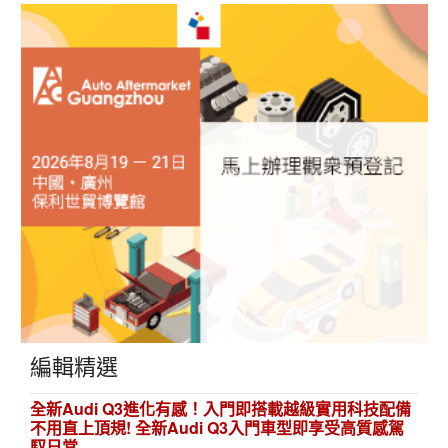
編輯精選
全新Audi Q3進化有感！入門即搭載越級實用科技配備
不用直上頂規! 全新Audi Q3入門車型即享受高質感駕
馭日常