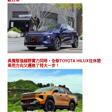
具備堅強越野實力同時，全新TOYOTA HILUX往休閒
乘用方向又邁進了特大一步！