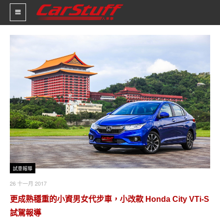
新車價格
車市新聞
賽車新聞
汽車改裝
輪胎特區
促銷訊息
試車報導
26 十一月 2017
人車軼事
更成熟穩重的小資男女代步車，小改款 Honda City VTi-S
試車報導
試駕報導