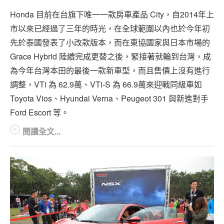
專題報導
Honda 目前在台旗下唯一一款房車產品 City，自2014年上
車型比拼
市以來已經過了三年的時光，在全球範圍以內也於今年初
先於泰國發表了小改款版本，而在東協國家與日本市場的
兩輪世界
Grace Hybrid 陸續完成更替之後，緊接著就輪到台灣，成
為今年台灣本田的最後一款新車型，而且售價上沒有進行
調整，VTi 為 62.9萬、VTi-S 為 66.9萬來迎戰同級車如
Toyota Vios、Hyundai Verna、Peugeot 301 與新進對手
Ford Escort 等。
閱讀全文...