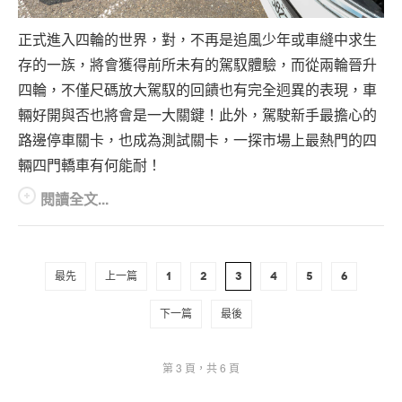
正式進入四輪的世界，對，不再是追風少年或車縫中求生
存的一族，將會獲得前所未有的駕馭體驗，而從兩輪晉升
四輪，不僅尺碼放大駕馭的回饋也有完全迥異的表現，車
輛好開與否也將會是一大關鍵！此外，駕駛新手最擔心的
路邊停車關卡，也成為測試關卡，一探市場上最熱門的四
輛四門轎車有何能耐！
閱讀全文...
最先
上一篇
1
2
3
4
5
6
下一篇
最後
第 3 頁，共 6 頁