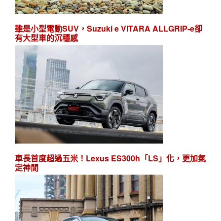
雖是小型電動SUV，Suzuki e VITARA ALLGRIP-e卻
有大型車的沉穩感
車長首度超過五米！Lexus ES300h「LS」化，更加氣
定神閒