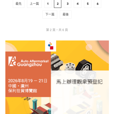
最先
上一篇
1
2
3
4
5
6
下一篇
最後
第 2 頁，共 6 頁