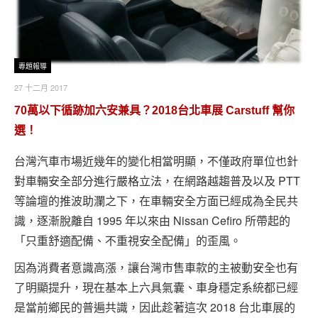
專題報導
27 十二月 2017
70萬以下循跡加六安兼具？2018台北車展 Carstuff 幫你
選！
台灣汽車市場近幾年的變化相當明顯，不僅政府單位也針
對車輛安全部分進行嚴格立法，在網路越趨普及以及 PTT
等論壇的推波助瀾之下，在車輛安全方面已經成為全民共
識，逐漸脫離自 1995 年以來由 Nissan Cefiro 所帶起的
「只重舒適配備、不重視安全配備」的歪風。
因為消費者意識高漲，讓台灣市售車款的主被動安全也有
了明顯提升，現在基本上六具氣囊、車身穩定系統都已經
是當前鄉民的普遍共識，因此趁著這次 2018 台北車展的