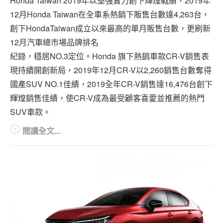
Honda Taiwan 2019年以堅強實力創下輝煌戰績，2019年
專題報導
12月Honda Taiwan在全車系熱銷下販售台數達4,263台，
車型比拼
創下HondaTaiwan成立以來最高的單月販售台數，更刷新
12月汽車總市場品牌排名
兩輪世界
紀錄，穩居NO.3定位。Honda 旗下熱銷車款CR-V銷售表
現持續開創新局，2019年12月CR-V以2,260銷售台數奪得
國產SUV NO.1佳績，2019全年CR-V銷售達16,476台創下
輝煌銷售佳績，使CR-V成為最受顧客喜愛並推薦的熱門
SUV車款。
閱讀全文...