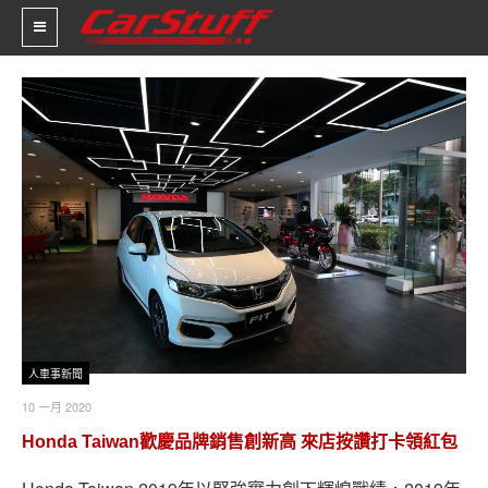
新車價格
車市新聞
賽車新聞
汽車改裝
輪胎特區
促銷訊息
人車事新聞
10 一月 2020
人車軼事
Honda Taiwan歡慶品牌銷售創新高 來店按讚打卡領紅包
試車報導