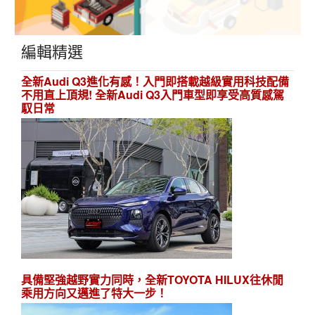
編輯精選
全新Audi Q3進化有感！入門即搭載越級實用科技配備
不用直上頂規! 全新Audi Q3入門車型即享受高質感駕
馭日常
具備堅強越野實力同時，全新TOYOTA HILUX往休閒
乘用方向又邁進了特大一步！