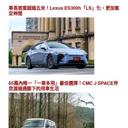
車長首度超過五米！Lexus ES300h「LS」化，更加氣
定神閒
65萬內唯一「一車多用」最佳選擇！CMC J SPACE伴
您渡過通膨下的用車生活