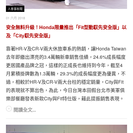
人車事新聞
01 六月 2018
安全無料升級！Honda限量推出「Fit型動馭先安全版」以
及「City馭先安全版」
靠著HR-V及CR-V兩大休旅車系的熱銷，讓Honda Taiwan
去年即繳出漂亮的3.4萬輛新車銷售佳績，24.6%成長幅度
更居國產品牌之冠，這樣的正成長也維持到今年，截至4
月累積掛牌數為1.3萬輛，29.3%的成長幅度更為優異，不
過，相較於HR-V及CR-V兩大台柱的穩定銷量，City與Fit
的表現就不算出色，為此，今日台灣本田假台北市美軍俱
樂部餐廳發表新款City與Fit特仕版，藉此提振銷售表現。
閱讀全文...