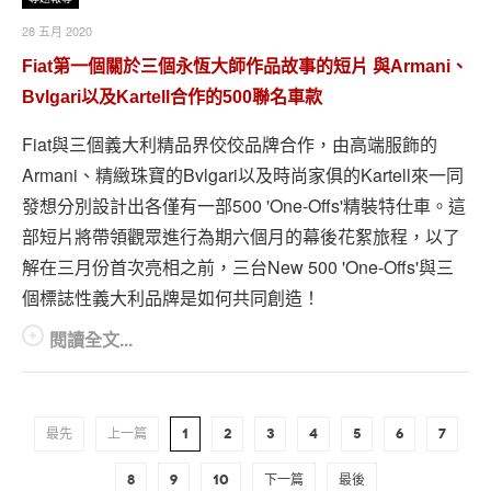
28 五月 2020
Fiat第一個關於三個永恆大師作品故事的短片 與Armani、
Bvlgari以及Kartell合作的500聯名車款
Fiat與三個義大利精品界佼佼品牌合作，由高端服飾的
Armani、精緻珠寶的Bvlgari以及時尚家俱的Kartell來一同
發想分別設計出各僅有一部500 'One-Offs'精裝特仕車。這
部短片將帶領觀眾進行為期六個月的幕後花絮旅程，以了
解在三月份首次亮相之前，三台New 500 'One-Offs'與三
個標誌性義大利品牌是如何共同創造！
閱讀全文...
最先
上一篇
1
2
3
4
5
6
7
8
9
10
下一篇
最後