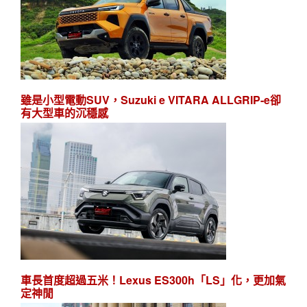
雖是小型電動SUV，Suzuki e VITARA ALLGRIP-e卻
有大型車的沉穩感
車長首度超過五米！Lexus ES300h「LS」化，更加氣
定神閒