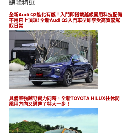
編輯精選
全新Audi Q3進化有感！入門即搭載越級實用科技配備
不用直上頂規! 全新Audi Q3入門車型即享受高質感駕
馭日常
具備堅強越野實力同時，全新TOYOTA HILUX往休閒
乘用方向又邁進了特大一步！