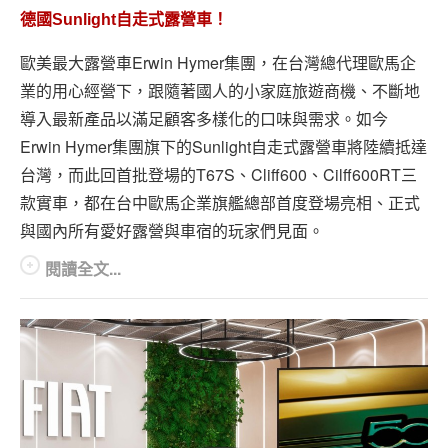
專題報導
德國Sunlight自走式露營車！
車型比拼
歐美最大露營車Erwin Hymer集團，在台灣總代理歐馬企
業的用心經營下，跟隨著國人的小家庭旅遊商機、不斷地
兩輪世界
導入最新產品以滿足顧客多樣化的口味與需求。如今
Erwin Hymer集團旗下的Sunlight自走式露營車將陸續抵達
台灣，而此回首批登場的T67S、Cliff600、Cilff600RT三
款實車，都在台中歐馬企業旗艦總部首度登場亮相、正式
與國內所有愛好露營與車宿的玩家們見面。
閱讀全文...