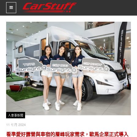
新車價格
車市新聞
賽車新聞
汽車改裝
輪胎特區
促銷訊息
人車軼事
人車事新聞
11 七月 2024
試車報導
看準愛好露營與車宿的層峰玩家需求，歐馬企業正式導入