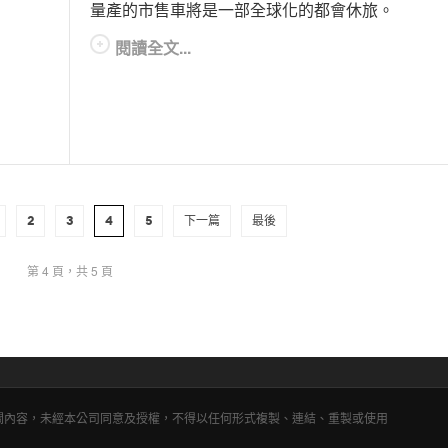
量產的市售車將是一部全球化的都會休旅。
閱讀全文...
2
3
4
5
下一篇
最後
第 4 頁，共 5 頁
相關內容，未經本公司同意及授權，不得以任何形式複製、連結、重製或使用