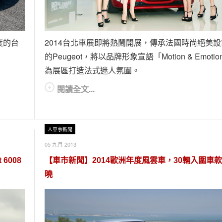
度的台
2014台北車展即將熱鬧開展，傳承法國時尚絕美設
的Peugeot，將以品牌形象宣語「Motion & Emotio
為展區打造法式迷人氛圍。
閱讀全文...
人車事新聞
05 九月 2013
 6008
【車市新聞】2014歐洲年度風雲車，30輛入圍車
曉