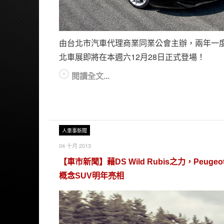
由台北市汽車代理商業同業公會主辦，兩年一
北車展即將在本週六12月28日正式登場！
閱讀全文...
人車事新聞
04 十月 2013
【車市新聞】藉DS Wild Rubis之力，Peugeot
概念SUV明年亮相