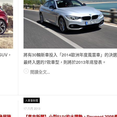
念SUV，
將有30輛新車投入「2014歐洲年度風雲車」的決
最終入選的7款車型，則將於2013年底發表。
閱讀全文...
人車事新聞
17 六月 2013
展參展陣
【車市新聞】小型SUV的大趨勢，Peugeot 2008