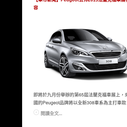
容
即將於九月份舉辦的第65屆法蘭克福車展上，
國的Peugeot品牌將以全新308車系為主打車款
閱讀全文...