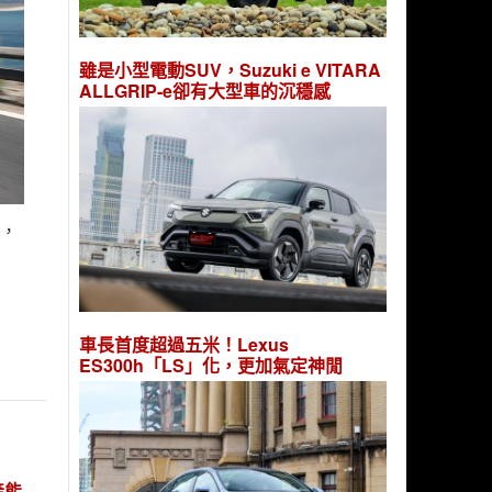
雖是小型電動SUV，Suzuki e VITARA
ALLGRIP-e卻有大型車的沉穩感
選，
車長首度超過五米！Lexus
ES300h「LS」化，更加氣定神閒
產能