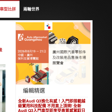
車型比拼
兩輪世界
法
編輯精選
全新Audi Q3進化有感！入門即搭載越
級實用科技配備 不用直上頂規! 全新
Audi Q3入門車型即享受高質感駕馭日