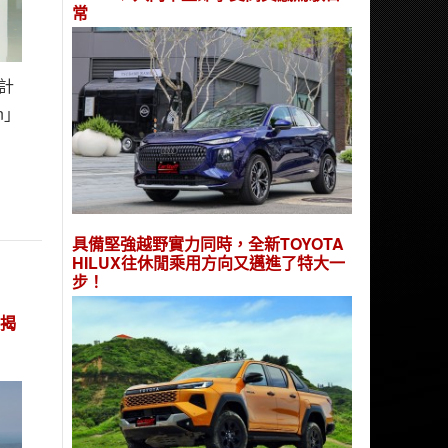
常
計
n」
具備堅強越野實力同時，全新TOYOTA
HILUX往休閒乘用方向又邁進了特大一
步！
款揭