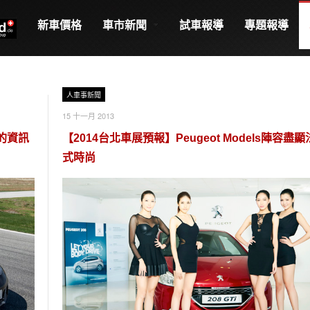
新車價格
車市新聞
試車報導
專題報導
人車事新聞
15 十一月 2013
的資訊
【2014台北車展預報】Peugeot Models陣容盡顯
式時尚