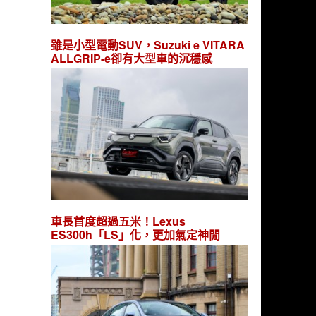
雖是小型電動SUV，Suzuki e VITARA
ALLGRIP-e卻有大型車的沉穩感
車長首度超過五米！Lexus
ES300h「LS」化，更加氣定神閒