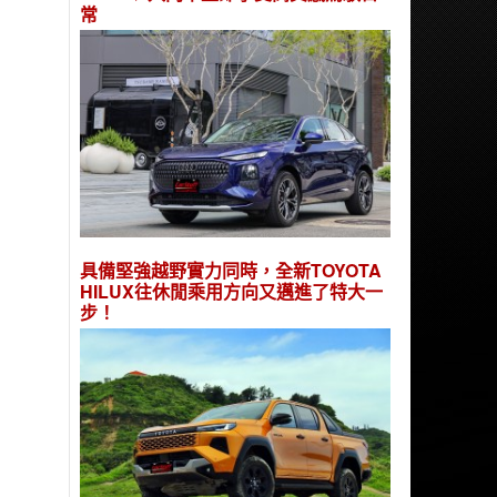
常
具備堅強越野實力同時，全新TOYOTA
HILUX往休閒乘用方向又邁進了特大一
步！