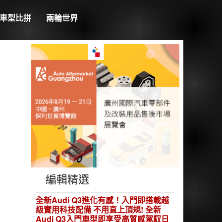
車型比拼
兩輪世界
編輯精選
全新Audi Q3進化有感！入門即搭載越
級實用科技配備 不用直上頂規! 全新
Audi Q3入門車型即享受高質感駕馭日