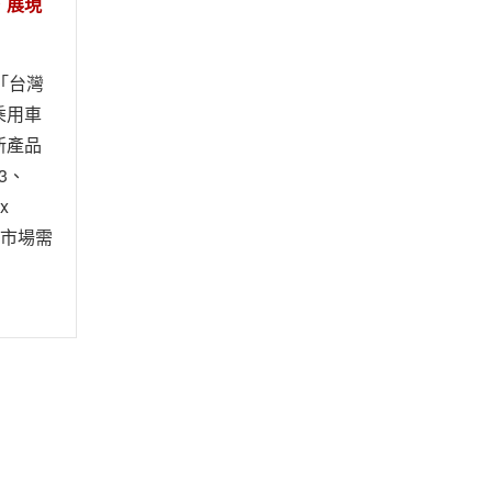
，展現
「台灣
乘用車
新產品
P3、
x
同市場需