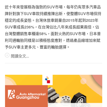
專題報導
近十年來發展極為強勢的SUV市場，每年仍有眾多汽車品
車型比拼
牌針對旗下SUV車款持續推陳出新，使整體SUV市場保持
穩定的成長姿態。台灣休旅車銷量自2015年起到2023年
兩輪世界
SUV車成長236%，在台灣佔比八年來成長超果兩倍，佔
台灣整體銷售車種達58%，面對火熱的SUV市場，日本普
利司通輪胎同樣是以積極態度應對，透過產品線增加來賦
予SUV車主更多元、豐富的輪胎選擇。
閱讀全文...