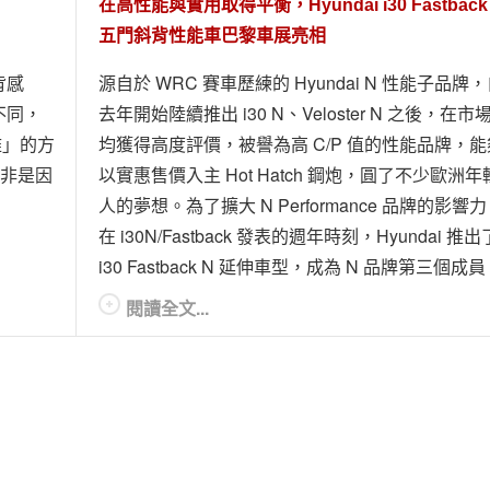
在高性能與實用取得平衡，Hyundai i30 Fastback
五門斜背性能車巴黎車展亮相
背感
源自於 WRC 賽車歷練的 Hyundai N 性能子品牌
不同，
去年開始陸續推出 i30 N、Veloster N 之後，在市
雅」的方
均獲得高度評價，被譽為高 C/P 值的性能品牌，能
莫非是因
以實惠售價入主 Hot Hatch 鋼炮，圓了不少歐洲年
人的夢想。為了擴大 N Performance 品牌的影響
在 i30N/Fastback 發表的週年時刻，Hyundai 推出
i30 Fastback N 延伸車型，成為 N 品牌第三個成
閱讀全文...