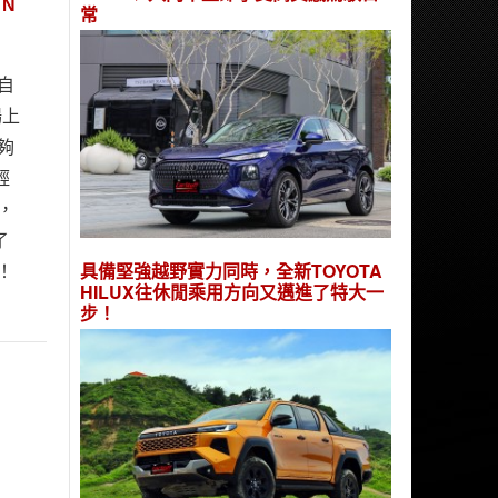
 N
常
，自
場上
夠
輕
力，
了
具備堅強越野實力同時，全新TOYOTA
員！
HILUX往休閒乘用方向又邁進了特大一
步！