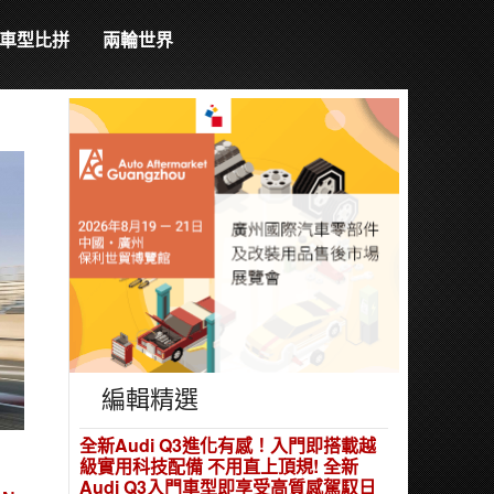
車型比拼
兩輪世界
編輯精選
全新Audi Q3進化有感！入門即搭載越
級實用科技配備 不用直上頂規! 全新
Audi Q3入門車型即享受高質感駕馭日