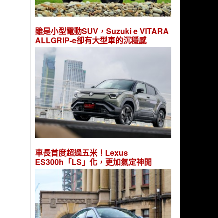
雖是小型電動SUV，Suzuki e VITARA
ALLGRIP-e卻有大型車的沉穩感
車長首度超過五米！Lexus
ES300h「LS」化，更加氣定神閒