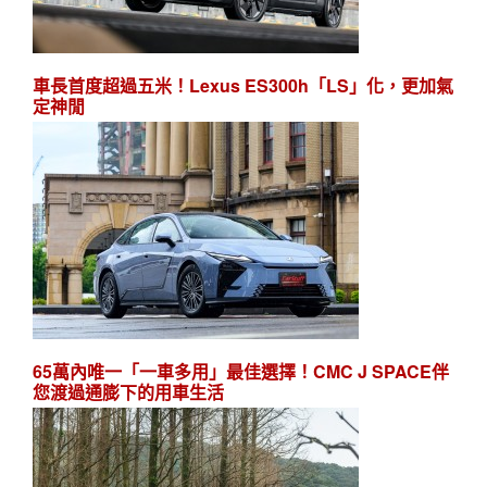
車長首度超過五米！Lexus ES300h「LS」化，更加氣
定神閒
65萬內唯一「一車多用」最佳選擇！CMC J SPACE伴
您渡過通膨下的用車生活