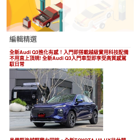
編輯精選
全新Audi Q3進化有感！入門即搭載越級實用科技配備
不用直上頂規! 全新Audi Q3入門車型即享受高質感駕
馭日常