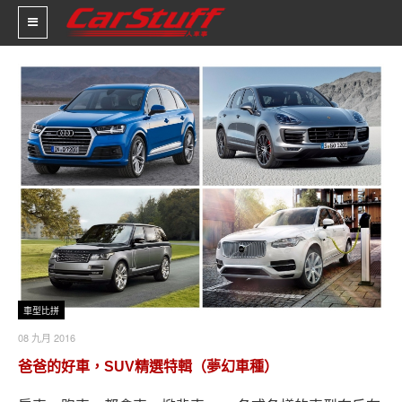
新車價格
車市新聞
賽車新聞
汽車改裝
輪胎特區
促銷訊息
車型比拼
08 九月 2016
人車軼事
爸爸的好車，SUV精選特輯（夢幻車種）
試車報導