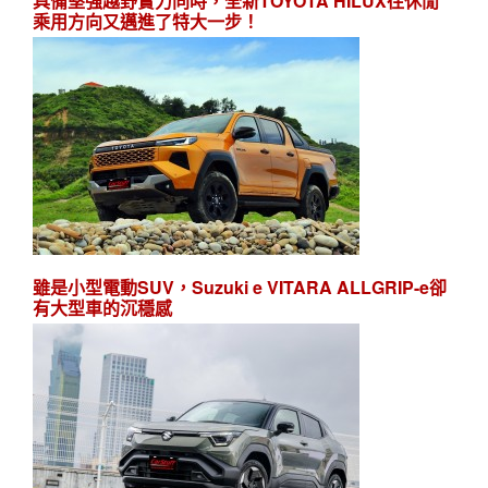
具備堅強越野實力同時，全新TOYOTA HILUX往休閒
乘用方向又邁進了特大一步！
雖是小型電動SUV，Suzuki e VITARA ALLGRIP-e卻
有大型車的沉穩感