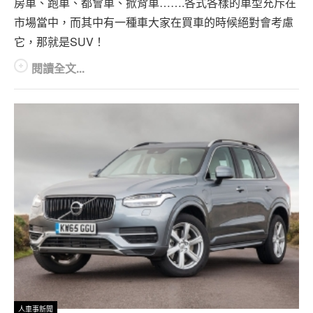
房車、跑車、都會車、掀背車…….各式各樣的車型充斥在
專題報導
市場當中，而其中有一種車大家在買車的時候絕對會考慮
車型比拼
它，那就是SUV！
兩輪世界
閱讀全文...
人車事新聞