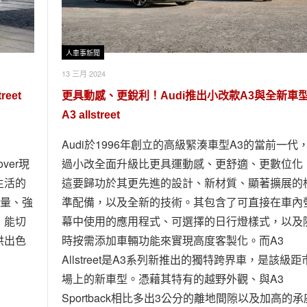
人車事新聞
13 三月 2024
eet
更具動感、更銳利！Audi推出小改款A3與全新車
A3 allstreet
Audi於1996年創立的高級緊湊車型A3的當前一代
ver現
過小改全面升級比更具運動感、更舒適、更數位化
生活的
這要歸功於其更先進的設計、新材質、顯著擴展的
池容量、強
準配備，以及全新的技術。其包含了可直接在車內
，能切
幕中使用的應用程式、可選擇的日行燈樣式，以及
供出色
時按需添加車輛功能來實現高度客製化。而A3
Allstreet是A3系列新推出的獨特跨界車，是該級距
場上的新車型。憑藉其特有的越野外觀、與A3
Sportback相比多出3公分的離地間隙以及加高的承