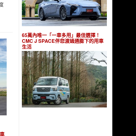
度
65萬內唯一「一車多用」最佳選擇！
CMC J SPACE伴您渡過通膨下的用車
生活
力車