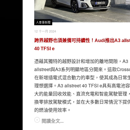
人車事新聞
12 十一月 2024
跨界越野也須兼備可持續性！Audi推出A3 allstr
40 TFSI e
憑藉其獨特的越野設計和增加的離地間隙，A3
allstreet與A3系列明顯地區分開來。這款Crosso
在新增插電式混合動力的車型，使其成為日常
理想選擇。A3 allstreet 40 TFSI e具有高電
大的能量回收效能、直流充電和智能駕駛管理
換零排放駕駛模式，並在大多數日常情況下提
的燃油使用效率。
閱讀全文...