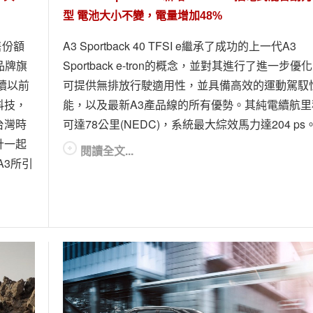
型 電池大小不變，電量增加48%
售份額
A3 Sportback 40 TFSI e繼承了成功的上一代A3
品牌旗
Sportback e-tron的概念，並對其進行了進一步優
續以前
可提供無排放行駛適用性，並具備高效的運動駕馭
科技，
能，以及最新A3產品線的所有優勢。其純電續航里
台灣時
可達78公里(NEDC)，系統最大綜效馬力達204 ps
計一起
閱讀全文...
A3所引