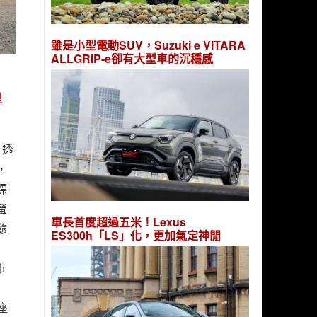
雖是小型電動SUV，Suzuki e VITARA
ALLGRIP-e卻有大型車的沉穩感
型
，透
，
標
螢
車長首度超過五米！Lexus
隨
ES300h「LS」化，更加氣定神閒
市
座