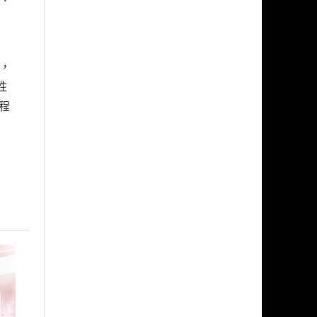
化，
性
程
。