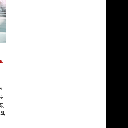
全面
車
統
最
駕與