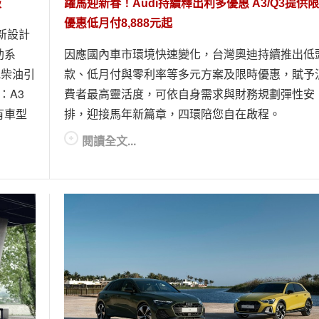
級
躍馬迎新春！Audi持續釋出利多優惠 A3/Q3提供
優惠低月付8,888元起
新設計
助系
因應國內車市環境快速變化，台灣奧迪持續推出低
油或柴油引
款、低月付與零利率等多元方案及限時優惠，賦予
：A3
費者最高靈活度，可依自身需求與財務規劃彈性安
有車型
排，迎接馬年新篇章，四環陪您自在啟程。
閱讀全文...