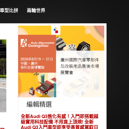
車型比拼
兩輪世界
編輯精選
全新Audi Q3進化有感！入門即搭載越
級實用科技配備 不用直上頂規! 全新
Audi Q3入門車型即享受高質感駕馭日