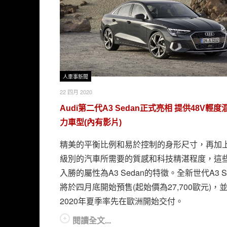
人車事新聞
22 四月 2020
Audi第二代A3 Sedan正式亮相 提供48V輕
力車型(內有影片)
精美的平衡比例和易於控制的身形尺寸，再加
級別的汽車所需要的質感和科技精湛程度，這
入勝的屬性為A3 Sedan的特徵。全新世代A3 Se
將於四月底開始預售(起始價為27,700歐元)，
2020年夏季率先在歐洲開始交付。
閱讀全文...