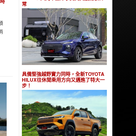
限時
常
頭
消
具備堅強越野實力同時，全新TOYOTA
HILUX往休閒乘用方向又邁進了特大一
步！