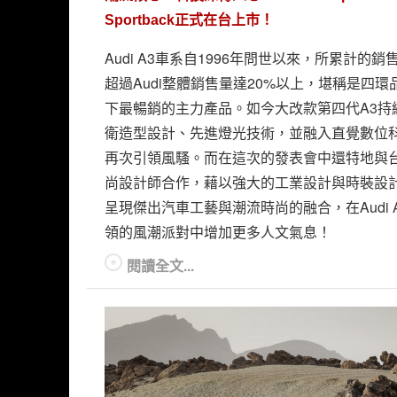
Sportback正式在台上市！
Audi A3車系自1996年問世以來，所累計的銷
超過Audi整體銷售量達20%以上，堪稱是四環
下最暢銷的主力產品。如今大改款第四代A3持
衛造型設計、先進燈光技術，並融入直覺數位
再次引領風騷。而在這次的發表會中還特地與
尚設計師合作，藉以強大的工業設計與時裝設
呈現傑出汽車工藝與潮流時尚的融合，在Audi 
領的風潮派對中增加更多人文氣息！
閱讀全文...