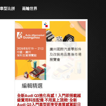
車型比拼
兩輪世界
編輯精選
全新Audi Q3進化有感！入門即搭載越
級實用科技配備 不用直上頂規! 全新
Audi Q3入門車型即享受高質感駕馭日