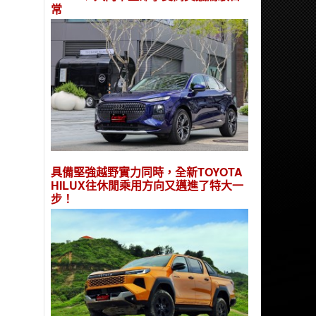
常
具備堅強越野實力同時，全新TOYOTA
HILUX往休閒乘用方向又邁進了特大一
步！