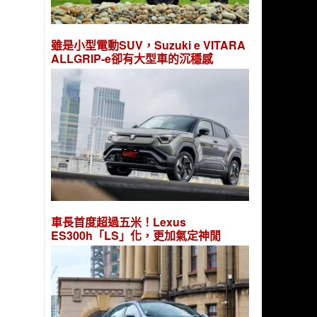
雖是小型電動SUV，Suzuki e VITARA
ALLGRIP-e卻有大型車的沉穩感
車長首度超過五米！Lexus
ES300h「LS」化，更加氣定神閒